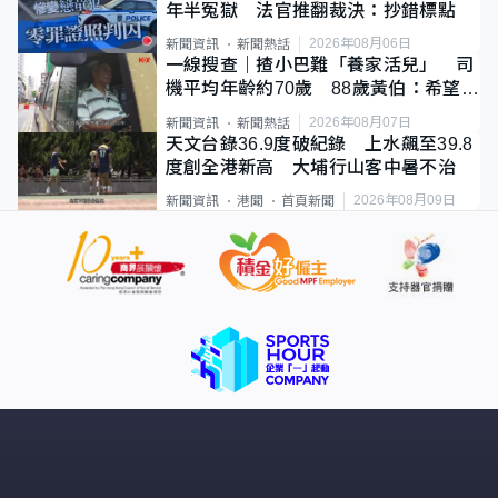
年半冤獄 法官推翻裁決：抄錯標點
2026年08月06日
新聞資訊
新聞熱話
一線搜查｜揸小巴難「養家活兒」 司
機平均年齡約70歲 88歲黃伯：希望一
直揸落去
2026年08月07日
新聞資訊
新聞熱話
天文台錄36.9度破紀錄 上水飆至39.8
度創全港新高 大埔行山客中暑不治
2026年08月09日
新聞資訊
港聞
首頁新聞