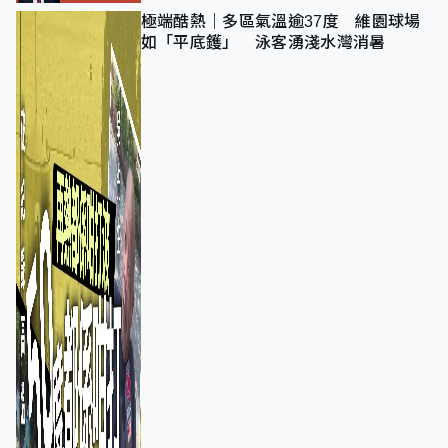
極端酷熱｜多區氣溫逾37度 維園球場
如「平底鑊」 泳客湧淺水灣消暑