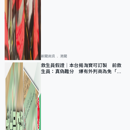
新聞資訊
港聞
救生員假證｜本台揭淘寶可訂製 前救
生員：真偽難分 爆有外判商為免「封
池」沒做足檢查