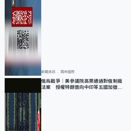
新聞資訊
兩岸國際
俄烏戰爭｜美參議院高票通過對俄制裁
法案 授權特朗普向中印等五國加徵
100%關稅