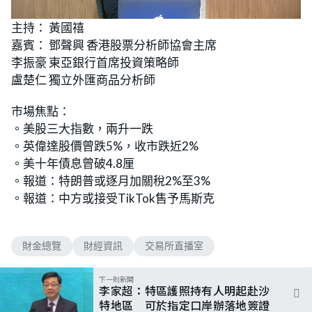
L
U
o
n
主持： 黃國禧
a
m
d
u
嘉賓： 鄧聲興 香港股票分析師協會主席
e
t
d
e
:
李振豪 東亞銀行首席投資策略師
1
.
盧楚仁 獨立外匯商品分析師
8
4
%
市場焦點：
。美股三大指數，兩升一跌
。英偉達股價曾跌5%，收市跌近2%
。美十年債息曾破4.8厘
。報道：特朗普或逐月加關稅2%至3%
。報道：中方或接受TikTok售予馬斯克
財金總覽
財經資訊
交易所直播室
下一則新聞
李家超：特區護照持有人明起赴沙
特地區 可於指定口岸辦落地簽證