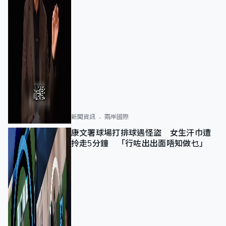
新聞資訊
兩岸國際
康文署球場打排球遇怪盜 女生汗巾遭
拎走5分鐘 「行咗出出面唔知做乜」