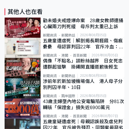
其他人也在看
勸未婚夫戒煙爆命案 28歲女教師連捅
心臟兩刀判死緩 母斥判太重已上訴
2026年08月05日
新聞資訊
新聞熱話
五歲童遭虐死｜解剖揭長期捱餓、傷痕
纍纍 母認罪判囚22年 官斥冷血：同
類案最惡劣
2026年08月05日
新聞資訊
港聞
首頁新聞
偶像「不點名」談粉絲越界 日女死忠
遭群起狙擊 掛繩開直播道歉後輕生
2026年08月06日
新聞資訊
新聞熱話
涉前年於新加坡機場傷人 港人母子分
別判囚半年、10日
2026年08月05日
新聞資訊
兩岸國際
43歲主婦墮內地公安電騙陷阱 分81次
轉賬「保證金」損失近6900萬元
2026年08月07日
新聞資訊
港聞
首頁新聞
五歲童疑遭虐死｜母親認誤殺及虐兒判
囚22年 官斥被告殘忍、同類案最惡劣