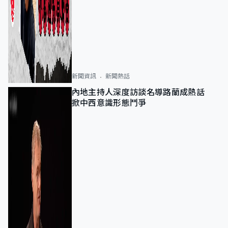
新聞資訊
新聞熱話
內地主持人深度訪談名導路蘭成熱話
掀中西意識形態鬥爭