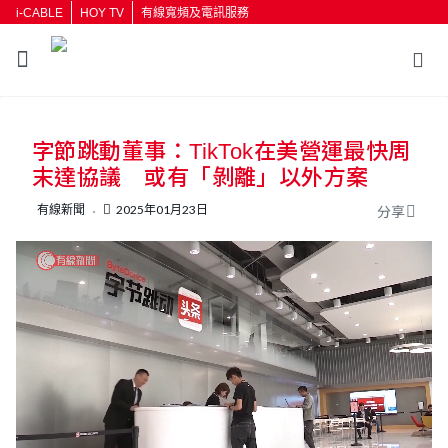
i-CABLE
HOY TV
有線寬頻及電訊服務
返回
字節跳動董事：TikTok在美營運最快周
按輸入鍵開始搜尋
末達協議 或有「剝離」以外方案
有線新聞
2025年01月23日
分享