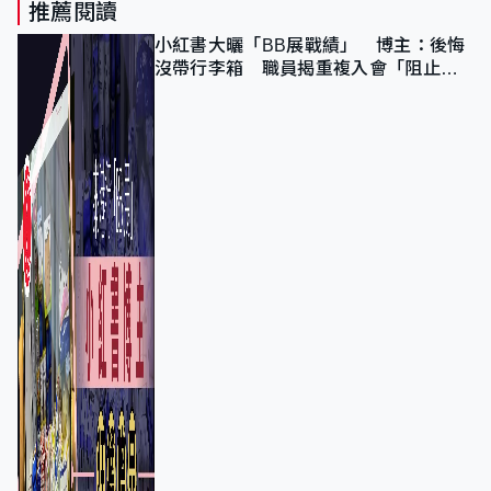
推薦閱讀
小紅書大曬「BB展戰績」 博主：後悔
沒帶行李箱 職員揭重複入會「阻止唔
到」