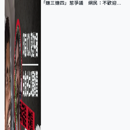
「嫌三嫌四」惹爭議 網民：不歡迎劣
質旅客