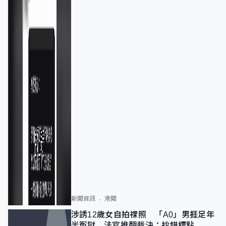
新聞資訊
港聞
涉誘12歲女自拍祼照 「A0」男捱足年
半冤獄 法官推翻裁決：抄錯標點