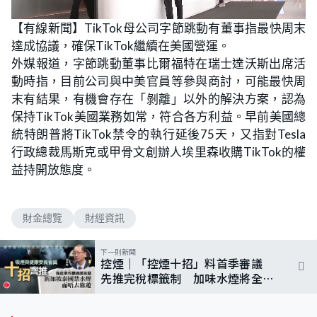
L
U
o
n
【有線新聞】TikTok母公司字節跳動有董事指最快周末
a
m
d
u
達成協議，確保TikTok繼續在美國營運。
e
t
d
e
:
外媒報道，字節跳動董事比爾福特在瑞士達沃斯出席活
1
0
動時指，目前公司與中美官員等參與商討，可能最快周
0
.
末有結果，有機會存在「剝離」以外的解決方案，認為
0
0
保持TikTok美國業務如常，符合各方利益。早前美國總
%
統特朗普將TikTok禁令的執行延後75天，又指對Tesla
行政總裁馬斯克或甲骨文創辦人埃里森收購TikTok的權
益持開放態度。
財金總覽
財經資訊
下一則新聞
控煙｜「控煙十招」料首季審議
先推完稅標籤制 加味水煙將全面
禁止