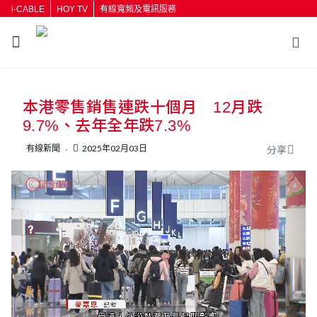
i-CABLE
HOY TV
有線寬頻及電訊服務
返回
本港零售銷售連跌十個月 12月跌
按輸入鍵開始搜尋
9.7%、去年全年跌7.3%
有線新聞
2025年02月03日
分享