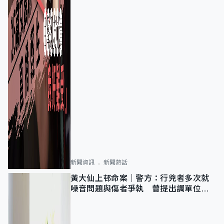
新聞資訊
新聞熱話
黃大仙上邨命案｜警方：行兇者多次就
噪音問題與傷者爭執 曾提出調單位已
獲批