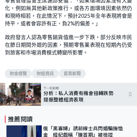
零售管理協會主席謝邱安儀：「如果環境因素沒有大變
化，例如無其他新政策推行，或各方面環境因素依然仍
和現時相若，在此情況下，預計2025年全年表現將會是
持平，或者會容許有正、負2%的偏差。」
政府發言人認為零售銷貨值進一步下跌，部分反映市民
在節日期間外遊的因素，預期零售業表現在短期內仍受
到旅客和市場消費模式轉變所影響。
財金總覽
財經資訊
首頁新聞
下一則新聞
分析：私人消費有機會扭轉跌勢
提振整體經濟表現
推薦閱讀
俄「黑寡婦」誘前線士兵閃婚騙撫恤
金 經紀戲稱「賺首期」被檢控