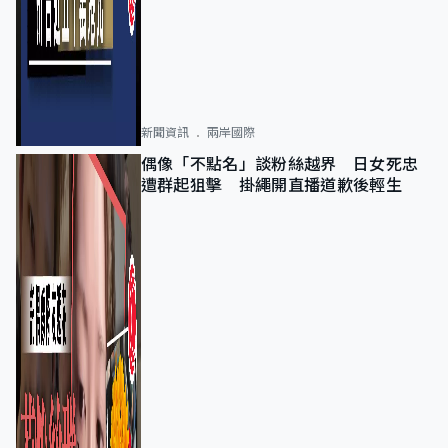
新聞資訊
兩岸國際
偶像「不點名」談粉絲越界 日女死忠
遭群起狙擊 掛繩開直播道歉後輕生