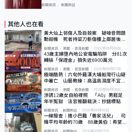
新聞資訊
新聞熱話
其他人也在看
黃大仙上邨傷人及自殺案 疑噪音問題
動殺機 死者持菜刀斬傷樓上鄰居後墮
斃
2026年08月08日
新聞資訊
港聞
首頁新聞
43歲主婦墮內地公安電騙陷阱 分81次
轉賬「保證金」損失近6900萬元
2026年08月07日
新聞資訊
港聞
首頁新聞
極端酷熱｜六旬外籍漢大埔船灣行山疑
中暑亡 山藝教練：高溫高濕度不宜遠
足
2026年08月09日
新聞資訊
港聞
首頁新聞
涉誘12歲女自拍祼照 「A0」男捱足
年半冤獄 法官推翻裁決：抄錯標點
2026年08月06日
新聞資訊
新聞熱話
一線搜查｜揸小巴難「養家活兒」 司
機平均年齡約70歲 88歲黃伯：希望一
直揸落去
2026年08月07日
新聞資訊
新聞熱話