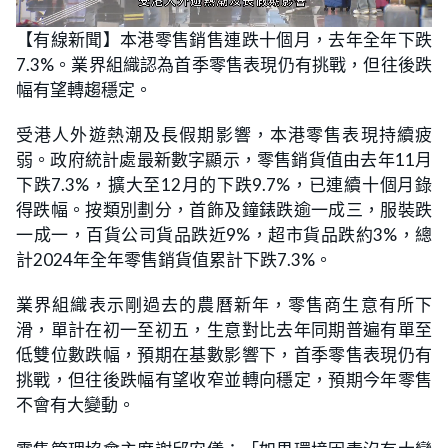
L
U
o
n
【有線新聞】本港零售銷售連跌十個月，去年全年下跌
a
m
d
u
7.3%。業界組織認為首季零售表現仍有挑戰，但往後跌
e
t
d
e
:
幅有望轉趨穩定。
2
5
.
受港人外遊熱潮及長假期影響，本港零售表現持續疲
5
8
弱。政府統計處最新數字顯示，零售銷貨值由去年11月
%
下跌7.3%，擴大至12月的下跌9.7%，已連續十個月錄
得跌幅。按類別劃分，首飾及鐘錶跌逾一成三，服裝跌
一成一，百貨公司貨品跌近9%，超市貨品跌約3%，總
計2024年全年零售銷貨值累計下跌7.3%。
業界組織表示剛過去的農曆新年，零售商生意有所下
滑，單計在初一至初五，生意對比去年同期普遍有單至
低雙位數跌幅，預期在基數影響下，首季零售表現仍有
挑戰，但往後跌幅有望收窄並轉向穩定，預期今年零售
不會有大變動。