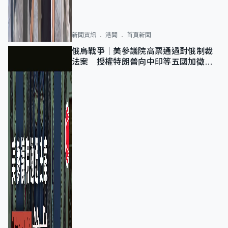
新聞資訊
港聞
首頁新聞
俄烏戰爭｜美參議院高票通過對俄制裁
法案 授權特朗普向中印等五國加徵
100%關稅