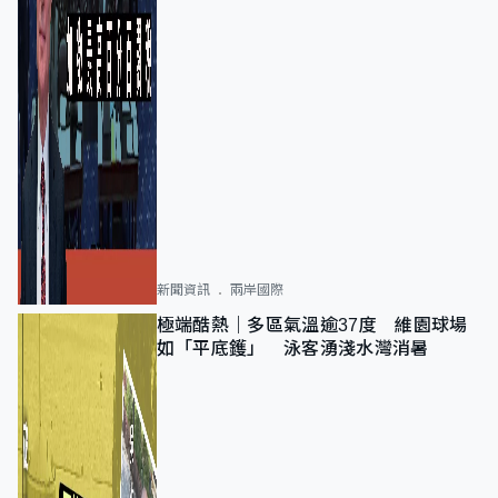
新聞資訊
兩岸國際
極端酷熱｜多區氣溫逾37度 維園球場
如「平底鑊」 泳客湧淺水灣消暑