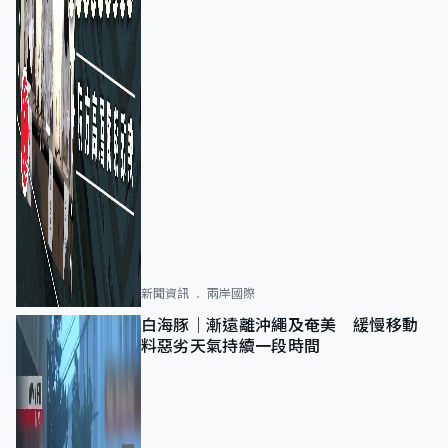
新聞資訊
兩岸國際
白海豚｜漸遠離沖繩及奄美 緩慢移動
料惡劣天氣持續一段時間