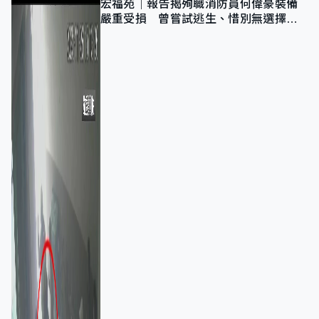
宏福苑｜報告揭殉職消防員何偉豪裝備
嚴重受損 曾嘗試逃生、惜別無選擇下
棄裝備墮樓