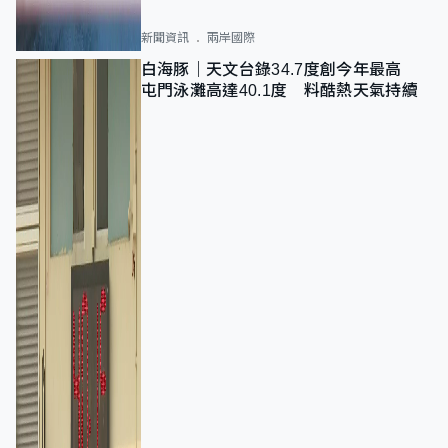
新聞資訊
兩岸國際
白海豚｜天文台錄34.7度創今年最高
屯門泳灘高達40.1度 料酷熱天氣持續