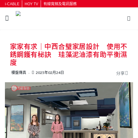
i-CABLE
HOY TV
有線寬頻及電訊服務
返回
家家有求｜中西合璧家居設計 使用不
按輸入鍵開始搜尋
銹鋼鑊有秘訣 珪藻泥油漆有助平衡濕
度
樓盤傳真
2025年02月24日
分享