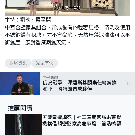
L
U
o
n
主持：劉映、梁翠麗
a
m
d
u
中西合璧家具組合，形成獨有的輕奢風格。清洗及使用
e
t
d
e
:
不銹鋼鑊有秘訣，才不會黏底。天然珪藻泥油漆可以平
1
.
衡濕度，應對香港潮濕天氣。
9
7
%
財經資訊
家家有求
下一則新聞
俄烏戰爭｜澤連斯基願棄任總統換
和平 盼特朗普成夥伴
推薦閱讀
五歲童遭虐死｜社工三度家訪未察覺
機構倡頻密監察高危家庭 管浩鳴籲加
強跨部門協作