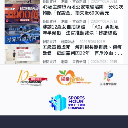
2026年08月08日
新聞資訊
港聞
首頁新聞
43歲主婦墮內地公安電騙陷阱 分81次
轉賬「保證金」損失近6900萬元
2026年08月07日
新聞資訊
港聞
首頁新聞
涉誘12歲女自拍祼照 「A0」男捱足
年半冤獄 法官推翻裁決：抄錯標點
2026年08月06日
新聞資訊
新聞熱話
五歲童遭虐死｜解剖揭長期捱餓、傷痕
纍纍 母認罪判囚22年 官斥冷血：同
類案最惡劣
2026年08月05日
新聞資訊
港聞
首頁新聞