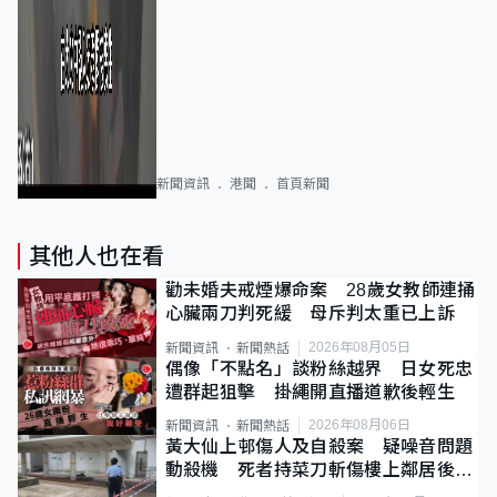
新聞資訊
港聞
首頁新聞
其他人也在看
勸未婚夫戒煙爆命案 28歲女教師連捅
心臟兩刀判死緩 母斥判太重已上訴
2026年08月05日
新聞資訊
新聞熱話
偶像「不點名」談粉絲越界 日女死忠
遭群起狙擊 掛繩開直播道歉後輕生
2026年08月06日
新聞資訊
新聞熱話
黃大仙上邨傷人及自殺案 疑噪音問題
動殺機 死者持菜刀斬傷樓上鄰居後墮
斃