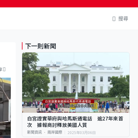
搜尋
下一則新聞
享
白宮證實華府與哈馬斯通電話 逾27年來首
次 據報商討釋放美國人質
2025年03月06日
新聞資訊
兩岸國際