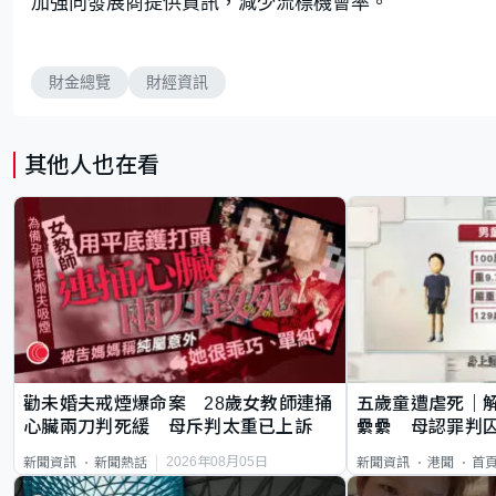
加強向發展商提供資訊，減少流標機會率。
財金總覽
財經資訊
其他人也在看
勸未婚夫戒煙爆命案 28歲女教師連捅
五歲童遭虐死｜
心臟兩刀判死緩 母斥判太重已上訴
纍纍 母認罪判囚
類案最惡劣
2026年08月05日
新聞資訊
新聞熱話
新聞資訊
港聞
首