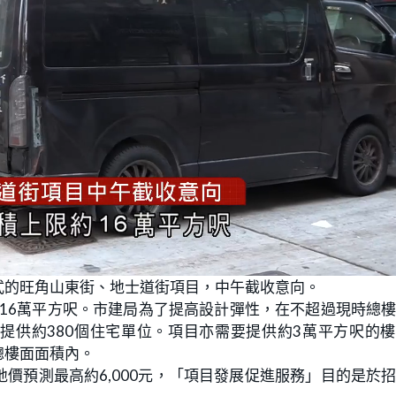
式的旺角山東街、地士道街項目，中午截收意向。
約16萬平方呎。市建局為了提高設計彈性，在不超過現時總
可提供約380個住宅單位。項目亦需要提供約3萬平方呎的
總樓面面積內。
地價預測最高約6,000元，「項目發展促進服務」目的是於