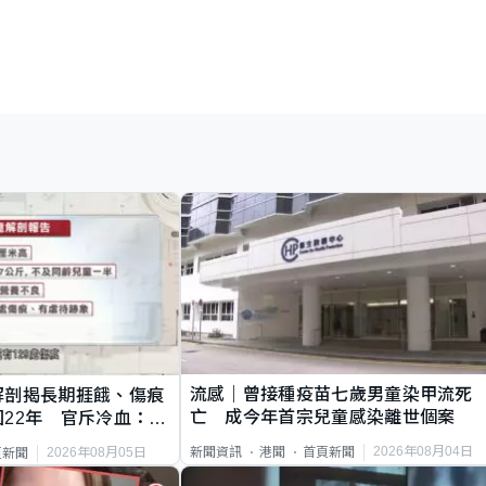
流感｜曾接種疫苗七歲男童染甲流死
解剖揭長期捱餓、傷痕
亡 成今年首宗兒童感染離世個案
22年 官斥冷血：同
2026年08月04日
新聞資訊
港聞
首頁新聞
2026年08月05日
頁新聞