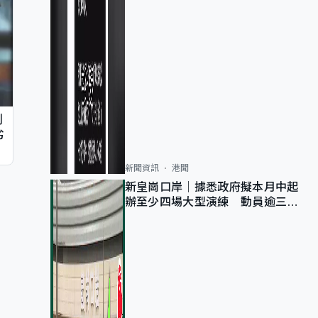
判
劣
新聞資訊
港聞
新皇崗口岸｜據悉政府擬本月中起
辦至少四場大型演練 動員逾三萬
公務員人次測試