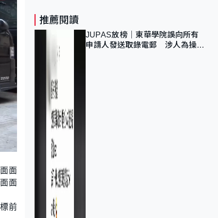
推薦閱讀
JUPAS放榜｜東華學院誤向所有
申請人發送取錄電郵 涉人為操作
疏忽、影響11,139人
樓面面
樓面面
招標前