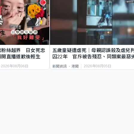
談粉絲越界 日女死忠
五歲童疑遭虐死｜母親認誤殺及虐兒
繩開直播道歉後輕生
囚22年 官斥被告殘忍、同類案最惡
2026年08月06日
2026年08月05日
新聞資訊
港聞