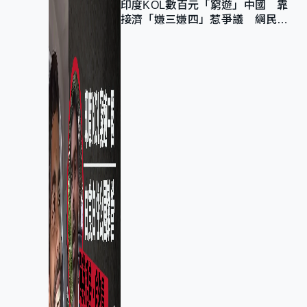
印度KOL數百元「窮遊」中國 靠
接濟「嫌三嫌四」惹爭議 網民：
不歡迎劣質旅客