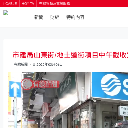
i-CABLE
HOY TV
有線寬頻及電訊服務
新聞
財經
特約內容
返回
市建局山東街/地士道街項目中午截收
有線新聞
2025年03月06日