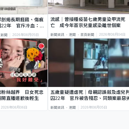
流感｜曾接種疫苗七歲男童染甲流死
解剖揭長期捱餓、傷痕
亡 成今年首宗兒童感染離世個案
22年 官斥冷血：同
2026年08月04日
新聞資訊
港聞
首頁新聞
2026年08月05日
頁新聞
談粉絲越界 日女死忠
五歲童疑遭虐死｜母親認誤殺及虐兒
繩開直播道歉後輕生
囚22年 官斥被告殘忍、同類案最惡
2026年08月06日
2026年08月05日
新聞資訊
港聞