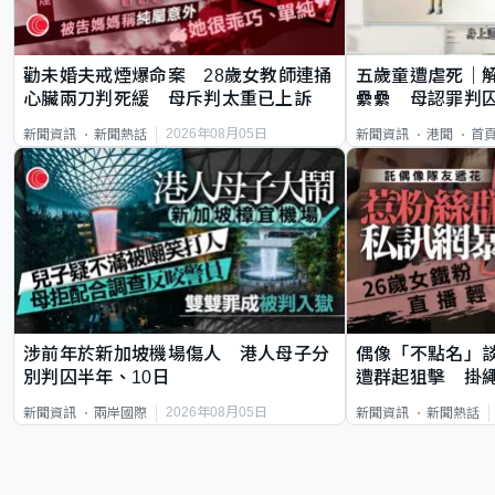
勸未婚夫戒煙爆命案 28歲女教師連捅
五歲童遭虐死｜
心臟兩刀判死緩 母斥判太重已上訴
纍纍 母認罪判囚
類案最惡劣
2026年08月05日
新聞資訊
新聞熱話
新聞資訊
港聞
首
涉前年於新加坡機場傷人 港人母子分
偶像「不點名」
別判囚半年、10日
遭群起狙擊 掛
2026年08月05日
新聞資訊
兩岸國際
新聞資訊
新聞熱話