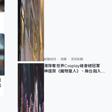
新聞資訊
港聞
首頁新聞
港隊奪世界Cosplay峰會總冠軍
神還原《魔物獵人》、舞台融入獅
子山 參賽者：讓大家認識香港
判
劣