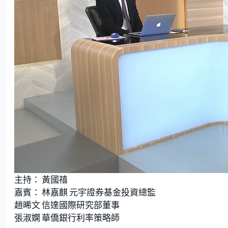
L
U
o
n
主持： 黃國禧
a
m
d
u
e
t
嘉賓： 林嘉麒 元宇證券基金投資總監
d
e
:
趙晞文 信達國際研究部董事
1
.
5
張淑嫻 華僑銀行利率策略師
5
%