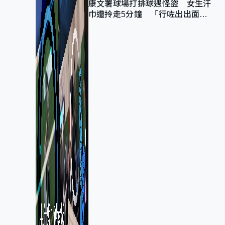
康文署球場打排球遇怪盜 女生汗
巾遭拎走5分鐘 「行咗出出面唔
知做乜」