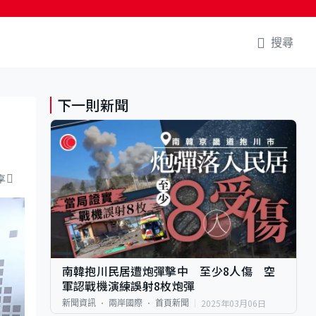
搜尋
下一則新聞
享
南韓抱川民居遭炮彈擊中 至少8人傷 空
軍認戰機演練誤射8枚炮彈
2025年03月06日
新聞資訊
兩岸國際
首頁新聞