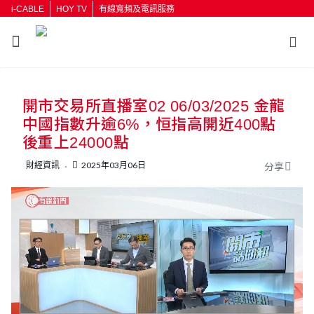
i-CABLE
HOY TV
有線寬頻及電訊服務
返回
開市交易所直播室02 06/03/2025 金龍
按輸入鍵開始搜尋
中國指數升逾6%，恒指高開近400點
後重上24000點
財經資訊
2025年03月06日
分享