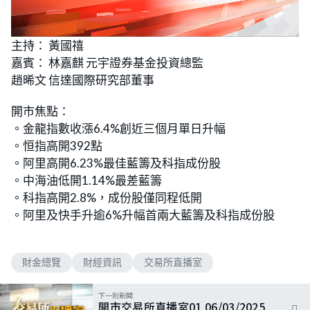
L
U
o
n
主持： 黃國禧
a
m
d
u
嘉賓： 林嘉麒 元宇證券基金投資總監
e
t
d
e
:
趙晞文 信達國際研究部董事
2
.
1
開市焦點：
7
%
。金龍指數收漲6.4%創近三個月單日升幅
。恒指高開392點
。阿里高開6.23%最佳藍籌及科指成份股
。中海油低開1.14%最差藍籌
。科指高開2.8%，成份股僅同程低開
。阿里及快手升逾6%升幅首兩大藍籌及科指成份股
財金總覽
財經資訊
交易所直播室
下一則新聞
開市交易所直播室01 06/03/2025