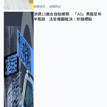
新聞資訊
新聞熱話
涉誘12歲女自拍祼照 「A0」男捱足年
半冤獄 法官推翻裁決：抄錯標點