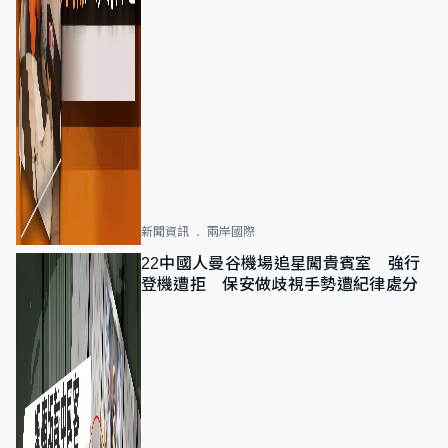
新聞資訊
兩岸國際
22中國人曼谷機場追星闖貴賓室 強行
登機遭拒 保安做歧視手勢遭紀律處分