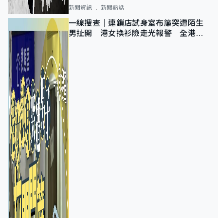
新聞資訊
新聞熱話
一線搜查｜連鎖店試身室布簾突遭陌生
男扯開 港女換衫險走光報警 全港分
店急換實體門