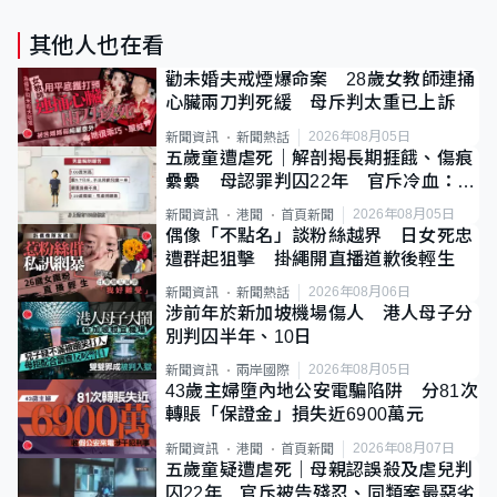
其他人也在看
勸未婚夫戒煙爆命案 28歲女教師連捅
心臟兩刀判死緩 母斥判太重已上訴
2026年08月05日
新聞資訊
新聞熱話
五歲童遭虐死｜解剖揭長期捱餓、傷痕
纍纍 母認罪判囚22年 官斥冷血：同
類案最惡劣
2026年08月05日
新聞資訊
港聞
首頁新聞
偶像「不點名」談粉絲越界 日女死忠
遭群起狙擊 掛繩開直播道歉後輕生
2026年08月06日
新聞資訊
新聞熱話
涉前年於新加坡機場傷人 港人母子分
別判囚半年、10日
2026年08月05日
新聞資訊
兩岸國際
43歲主婦墮內地公安電騙陷阱 分81次
轉賬「保證金」損失近6900萬元
2026年08月07日
新聞資訊
港聞
首頁新聞
五歲童疑遭虐死｜母親認誤殺及虐兒判
囚22年 官斥被告殘忍、同類案最惡劣