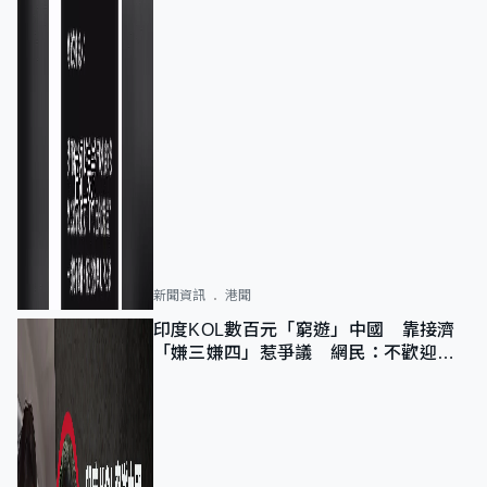
新聞資訊
港聞
印度KOL數百元「窮遊」中國 靠接濟
「嫌三嫌四」惹爭議 網民：不歡迎劣
質旅客