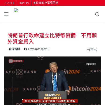
i-CABLE
HOY TV
有線寬頻及電訊服務
特朗普行政命建立比特幣儲備 不用額
外資金買入
有線新聞
2025年03月07日
分享