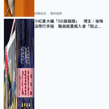
新聞資訊
兩岸國際
小紅書大曬「BB展戰績」 博主：後悔
沒帶行李箱 職員揭重複入會「阻止唔
到」