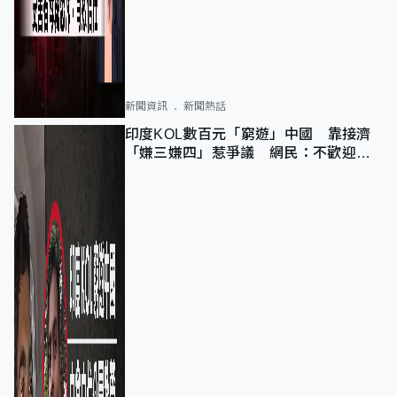
新聞資訊
新聞熱話
印度KOL數百元「窮遊」中國 靠接濟
「嫌三嫌四」惹爭議 網民：不歡迎劣
質旅客