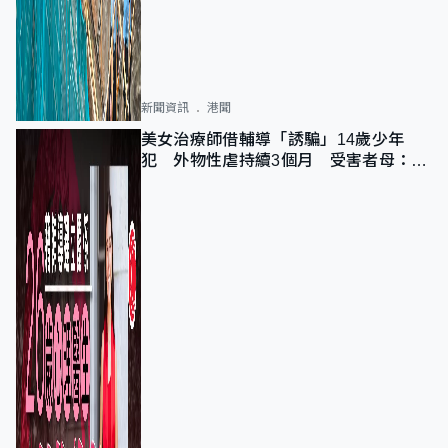
新聞資訊
港聞
美女治療師借輔導「誘騙」14歲少年
犯 外物性虐持續3個月 受害者母：要
保護其他人