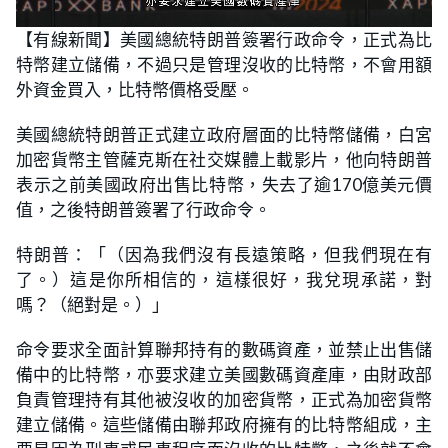
L
U
o
n
【有線新聞】美國總統特朗普簽署行政命令，正式為比
a
m
d
u
特幣建立儲備，不過只是管理沒收的比特幣，不會用額
e
t
d
e
:
外資金買入，比特幣價格受壓。
8
8
.
美國總統特朗普正式建立政府層面的比特幣儲備，白宮
2
4
加密貨幣主管薩克斯在社交媒體上載影片，他向特朗普
%
表示之前美國政府出售比特幣，失去了逾170億美元價
值，之後特朗普簽署了行政命令。
特朗普：「（因為我們沒有長遠策略，但我們現在有
了。）這是你所相信的，這樣很好，我兌現承諾，對
嗎？（絕對是。）」
命令要求全面計算聯邦持有的數碼資產，並禁止出售儲
備中的比特幣，亦要求建立美國數碼資產庫，由財政部
負責管理持有其他被沒收的加密貨幣，正式為加密貨幣
建立儲備。這些儲備由聯邦政府擁有的比特幣組成，主