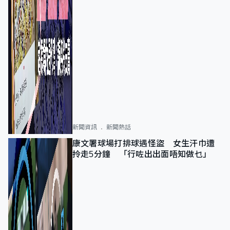
新聞資訊
新聞熱話
康文署球場打排球遇怪盜 女生汗巾遭
拎走5分鐘 「行咗出出面唔知做乜」