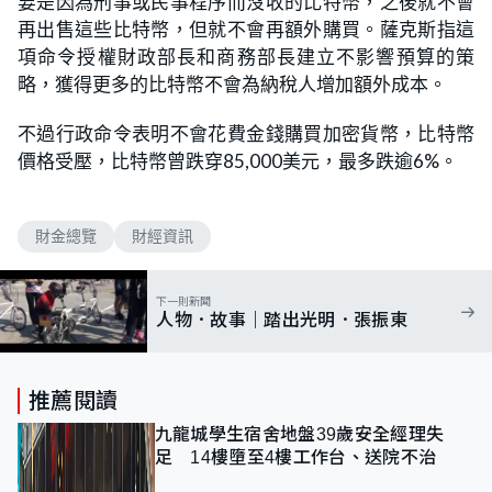
要是因為刑事或民事程序而沒收的比特幣，之後就不會
再出售這些比特幣，但就不會再額外購買。薩克斯指這
項命令授權財政部長和商務部長建立不影響預算的策
略，獲得更多的比特幣不會為納稅人增加額外成本。
不過行政命令表明不會花費金錢購買加密貨幣，比特幣
價格受壓，比特幣曾跌穿85,000美元，最多跌逾6%。
財金總覽
財經資訊
下一則新聞
人物．故事｜踏出光明．張振東
推薦閱讀
九龍城學生宿舍地盤39歲安全經理失
足 14樓墮至4樓工作台、送院不治