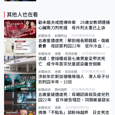
其他人也在看
勸未婚夫戒煙爆命案 28歲女教師連捅
心臟兩刀判死緩 母斥判太重已上訴
2026年08月05日
新聞資訊
新聞熱話
五歲童遭虐死｜解剖揭長期捱餓、傷痕
纍纍 母認罪判囚22年 官斥冷血：同
類案最惡劣
2026年08月05日
新聞資訊
港聞
首頁新聞
流感｜曾接種疫苗七歲男童染甲流死
亡 成今年首宗兒童感染離世個案
2026年08月04日
新聞資訊
港聞
首頁新聞
涉前年於新加坡機場傷人 港人母子分
別判囚半年、10日
2026年08月05日
新聞資訊
兩岸國際
五歲童疑遭虐死｜母親認誤殺及虐兒判
囚22年 官斥被告殘忍、同類案最惡劣
2026年08月05日
新聞資訊
港聞
偶像「不點名」談粉絲越界 日女死忠