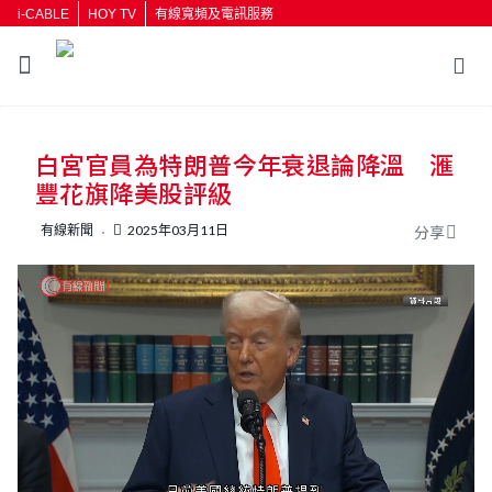
i-CABLE
HOY TV
有線寬頻及電訊服務
返回
白宮官員為特朗普今年衰退論降溫 滙
按輸入鍵開始搜尋
豐花旗降美股評級
有線新聞
2025年03月11日
分享