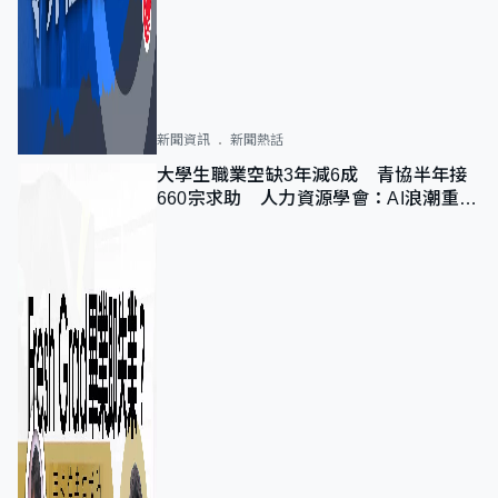
新聞資訊
新聞熱話
大學生職業空缺3年減6成 青協半年接
660宗求助 人力資源學會：AI浪潮重整
職位需求