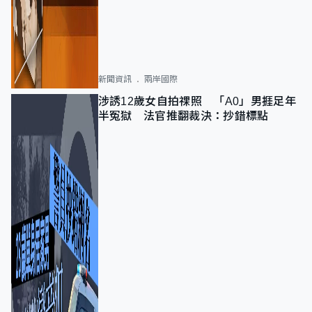
新聞資訊
兩岸國際
涉誘12歲女自拍祼照 「A0」男捱足年
半冤獄 法官推翻裁決：抄錯標點