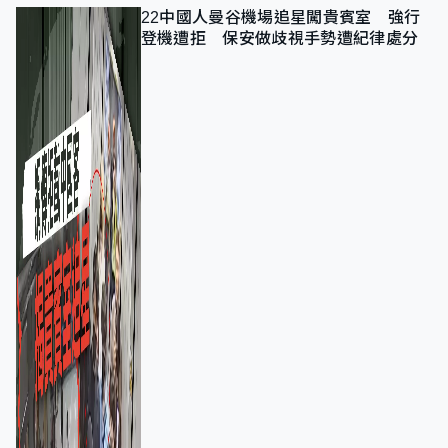
22中國人曼谷機場追星闖貴賓室 強行
登機遭拒 保安做歧視手勢遭紀律處分