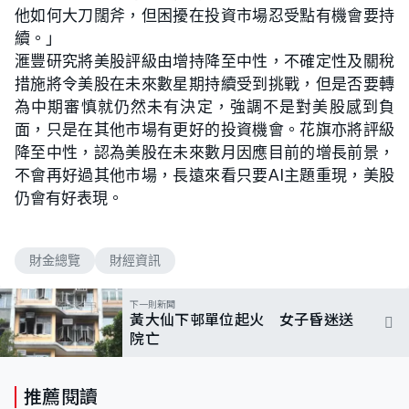
他如何大刀闊斧，但困擾在投資市場忍受點有機會要持
續。」
滙豐研究將美股評級由增持降至中性，不確定性及關稅
措施將令美股在未來數星期持續受到挑戰，但是否要轉
為中期審慎就仍然未有決定，強調不是對美股感到負
面，只是在其他市場有更好的投資機會。花旗亦將評級
降至中性，認為美股在未來數月因應目前的增長前景，
不會再好過其他市場，長遠來看只要AI主題重現，美股
仍會有好表現。
財金總覽
財經資訊
下一則新聞
黃大仙下邨單位起火 女子昏迷送
院亡
推薦閱讀