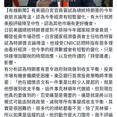
L
U
o
n
【有線新聞】有美國白宮官員嘗試為總統特朗普的今年
a
m
d
u
衰退言論降溫，認為今季經濟有短暫變化，有大行就將
e
t
d
e
:
美股評級降至中性，認為其他市場有更好機會。
2
4
日前美國總統特朗普提到不排除今年國家經濟會衰退，
.
1
觸發投資市場恐慌。白宮國家經濟委員會主任哈西特嘗
9
%
試為特朗普言論降溫，他接受CNBC訪問時指有很多理
由看好經濟，但今季的經濟數據會有短暫的變化，只是
快速增加關稅的時間效應，以及他所謂的「拜登遺產」
影響。
有分析認為特朗普有意令政府財政做到收支平衡，投資
市場有機會繼續受困擾。東亞銀行首席投資策略師李振
豪：「他在國情咨文有一件事是比較少人提起的，就是
他想做到收支平衡，這件事克林頓年代做過，但到現在
他真的要做到的，忍受痛楚是需要的，痛楚就是將以往
模式可能由財政政策、減稅等所有事變成收支平衡，其
實是很困難的，很多代的總統都看不見，除了克林頓，
所以如果是這樣的話，他的動作是大刀闊斧，我不評論