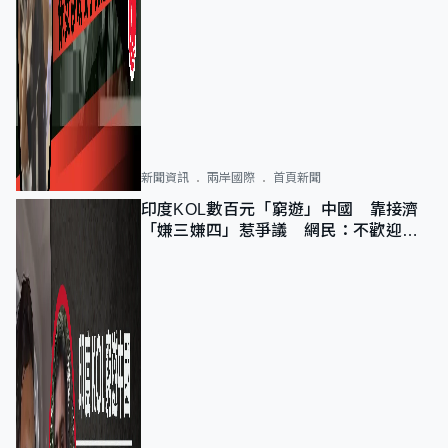
新聞資訊
兩岸國際
首頁新聞
印度KOL數百元「窮遊」中國 靠接濟
「嫌三嫌四」惹爭議 網民：不歡迎劣
質旅客