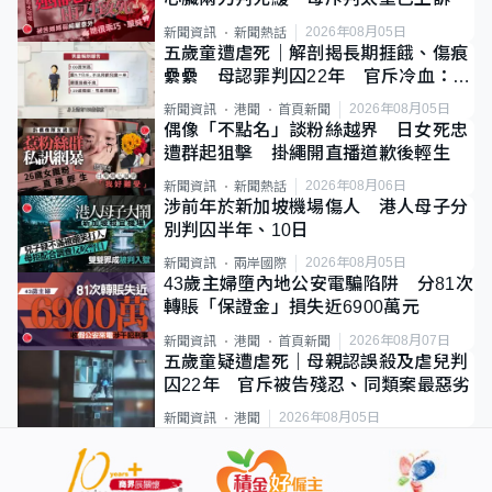
2026年08月05日
新聞資訊
新聞熱話
五歲童遭虐死｜解剖揭長期捱餓、傷痕
纍纍 母認罪判囚22年 官斥冷血：同
類案最惡劣
2026年08月05日
新聞資訊
港聞
首頁新聞
偶像「不點名」談粉絲越界 日女死忠
遭群起狙擊 掛繩開直播道歉後輕生
2026年08月06日
新聞資訊
新聞熱話
涉前年於新加坡機場傷人 港人母子分
別判囚半年、10日
2026年08月05日
新聞資訊
兩岸國際
43歲主婦墮內地公安電騙陷阱 分81次
轉賬「保證金」損失近6900萬元
2026年08月07日
新聞資訊
港聞
首頁新聞
五歲童疑遭虐死｜母親認誤殺及虐兒判
囚22年 官斥被告殘忍、同類案最惡劣
2026年08月05日
新聞資訊
港聞