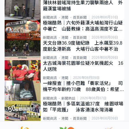
薄扶林碧瑤灣持生果刀襲擊兩途人 外
籍漢當場被捕
2026年08月10日
新聞資訊
港聞
首頁新聞
極端酷熱｜六旬外籍漢大埔船灣行山疑
中暑亡 山藝教練：高溫高濕度不宜遠
足
2026年08月09日
新聞資訊
港聞
首頁新聞
天文台錄36.9度破紀錄 上水飆至39.8
度創全港新高 大埔行山客中暑不治
2026年08月09日
新聞資訊
港聞
首頁新聞
太古城海景花園單位疑冷氣機起火 16
人送院
2026年08月09日
新聞資訊
港聞
一線搜查｜揸小巴難「養家活兒」 司
機平均年齡約70歲 88歲黃伯：希望一
直揸落去
2026年08月07日
新聞資訊
新聞熱話
極端酷熱｜多區氣溫逾37度 維園球場
如「平底鑊」 泳客湧淺水灣消暑
2026年08月09日
新聞資訊
港聞
首頁新聞