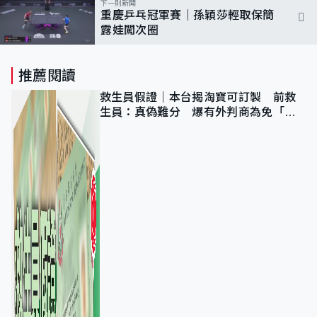
下一則新聞
重慶乒乓冠軍賽｜孫穎莎輕取保簡
露娃闖次圈
推薦閱讀
救生員假證｜本台揭淘寶可訂製 前救
生員：真偽難分 爆有外判商為免「封
池」沒做足檢查