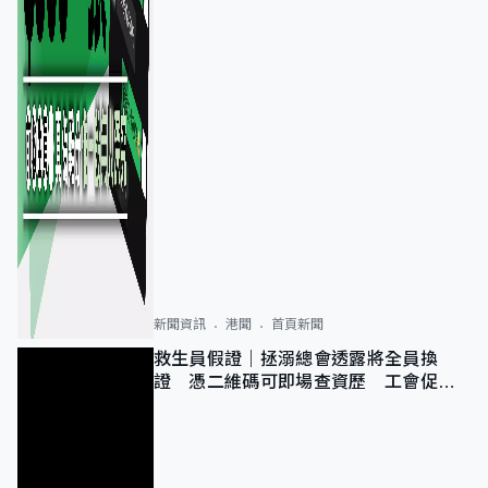
新聞資訊
港聞
首頁新聞
救生員假證｜拯溺總會透露將全員換
證 憑二維碼可即場查資歷 工會促加
強巡查