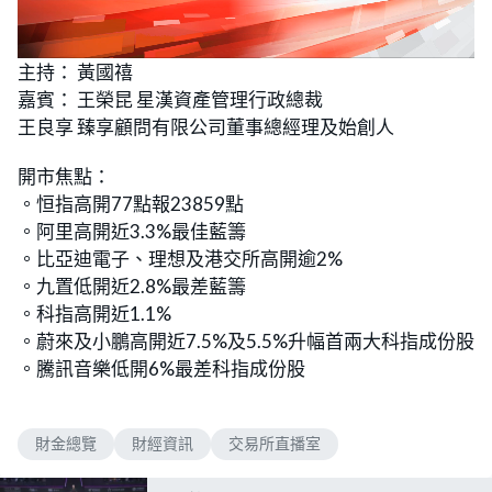
L
U
o
n
主持： 黃國禧
a
m
d
u
嘉賓： 王榮昆 星漢資產管理行政總裁
e
t
d
e
:
王良享 臻享顧問有限公司董事總經理及始創人
4
.
7
開市焦點：
7
%
。恒指高開77點報23859點
。阿里高開近3.3%最佳藍籌
。比亞迪電子、理想及港交所高開逾2%
。九置低開近2.8%最差藍籌
。科指高開近1.1%
。蔚來及小鵬高開近7.5%及5.5%升幅首兩大科指成份股
。騰訊音樂低開6%最差科指成份股
財金總覽
財經資訊
交易所直播室