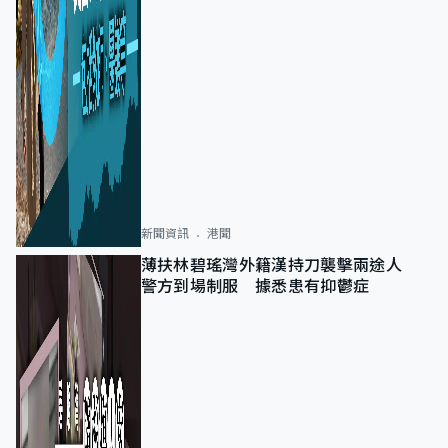
新聞資訊
港聞
薄扶林碧瑤灣外籍漢持刀襲擊兩途人
警方到場制服 據悉患有抑鬱症