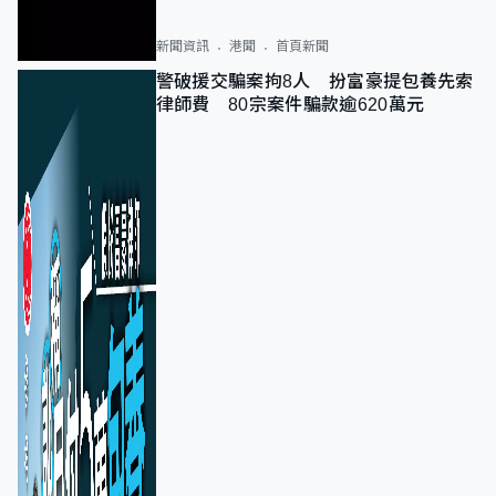
新聞資訊
港聞
首頁新聞
警破援交騙案拘8人 扮富豪提包養先索
律師費 80宗案件騙款逾620萬元