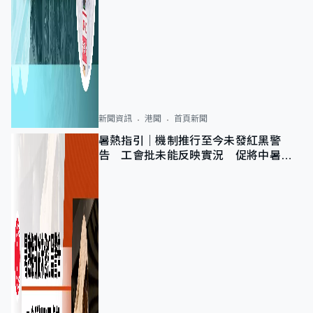
新聞資訊
港聞
首頁新聞
暑熱指引｜機制推行至今未發紅黑警
告 工會批未能反映實況 促將中暑列
為職業病