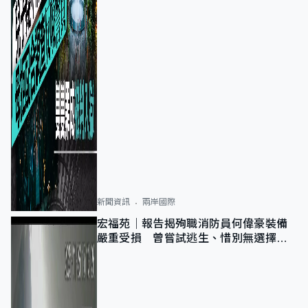
新聞資訊
兩岸國際
宏福苑｜報告揭殉職消防員何偉豪裝備
嚴重受損 曾嘗試逃生、惜別無選擇下
棄裝備墮樓