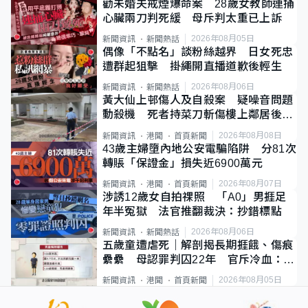
勸未婚夫戒煙爆命案 28歲女教師連捅
心臟兩刀判死緩 母斥判太重已上訴
2026年08月05日
新聞資訊
新聞熱話
偶像「不點名」談粉絲越界 日女死忠
遭群起狙擊 掛繩開直播道歉後輕生
2026年08月06日
新聞資訊
新聞熱話
黃大仙上邨傷人及自殺案 疑噪音問題
動殺機 死者持菜刀斬傷樓上鄰居後墮
斃
2026年08月08日
新聞資訊
港聞
首頁新聞
43歲主婦墮內地公安電騙陷阱 分81次
轉賬「保證金」損失近6900萬元
2026年08月07日
新聞資訊
港聞
首頁新聞
涉誘12歲女自拍祼照 「A0」男捱足
年半冤獄 法官推翻裁決：抄錯標點
2026年08月06日
新聞資訊
新聞熱話
五歲童遭虐死｜解剖揭長期捱餓、傷痕
纍纍 母認罪判囚22年 官斥冷血：同
類案最惡劣
2026年08月05日
新聞資訊
港聞
首頁新聞