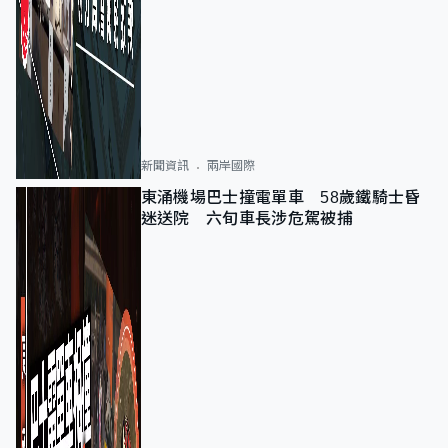
新聞資訊
兩岸國際
東涌機場巴士撞電單車 58歲鐵騎士昏
迷送院 六旬車長涉危駕被捕