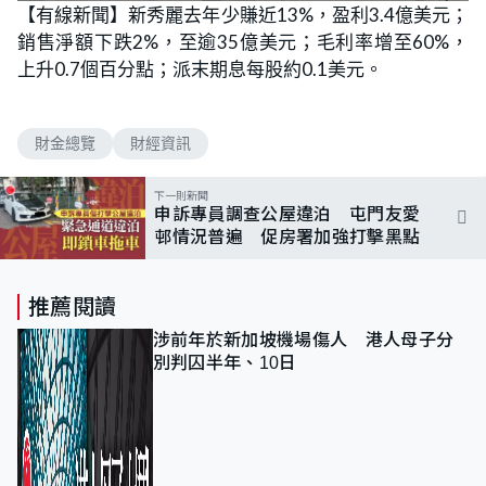
【有線新聞】新秀麗去年少賺近13%，盈利3.4億美元；
銷售淨額下跌2%，至逾35億美元；毛利率增至60%，
上升0.7個百分點；派末期息每股約0.1美元。
財金總覽
財經資訊
下一則新聞
申訴專員調查公屋違泊 屯門友愛
邨情況普遍 促房署加強打擊黑點
推薦閱讀
涉前年於新加坡機場傷人 港人母子分
別判囚半年、10日