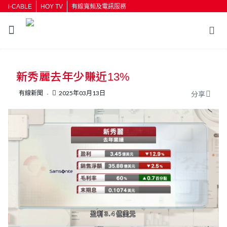
i-CABLE
HOY TV
有線寬頻及電訊服務
返回
新秀麗去年少賺近13%
按輸入鍵開始搜尋
有線新聞
2025年03月13日
分享