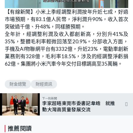
L
U
o
n
【有線新聞】小米上季經調整利潤按年升近七成，好過
a
m
d
u
市場預期，有83.1億人民幣，淨利潤升90%，收入首次
e
t
d
e
:
突破過千億、升48%，同樣勝預期。
6
2
全年計，經調整利潤及收入都創新高，分別升41%及
.
5
35%，整體毛利率輕微回落至20.9%。分部收入方面，
0
%
手機及AI物聯網平台有3332億，升近23%，電動車創新
業務則有328億，毛利率18.5%，涉及的經調整淨虧損
62億。集團將小米汽車今年交付目標調高至35萬輛。
財金總覽
財經資訊
下一則新聞
李家超晤東莞市委書記韋皓 就推
動大灣高質量發展交流
推薦閱讀