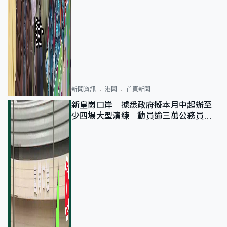
新聞資訊
港聞
首頁新聞
新皇崗口岸｜據悉政府擬本月中起辦至
少四場大型演練 動員逾三萬公務員人
次測試