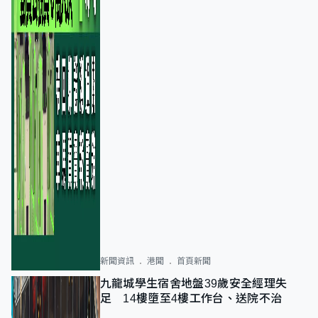
新聞資訊
港聞
首頁新聞
九龍城學生宿舍地盤39歲安全經理失
足 14樓墮至4樓工作台、送院不治