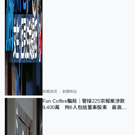
新聞資訊
新聞熱話
Fun Coffee騙局｜警接225宗報案涉款
9,400萬 拘6人包括董事股東 最高金
額一宗涉近千萬