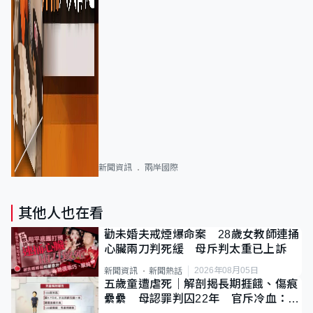
新聞資訊
兩岸國際
其他人也在看
勸未婚夫戒煙爆命案 28歲女教師連捅
心臟兩刀判死緩 母斥判太重已上訴
2026年08月05日
新聞資訊
新聞熱話
五歲童遭虐死｜解剖揭長期捱餓、傷痕
纍纍 母認罪判囚22年 官斥冷血：同