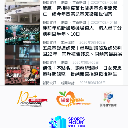
類案最惡劣
2026年08月05日
新聞資訊
港聞
首頁新聞
流感｜曾接種疫苗七歲男童染甲流死
亡 成今年首宗兒童感染離世個案
2026年08月04日
新聞資訊
港聞
首頁新聞
涉前年於新加坡機場傷人 港人母子分
別判囚半年、10日
2026年08月05日
新聞資訊
兩岸國際
五歲童疑遭虐死｜母親認誤殺及虐兒判
囚22年 官斥被告殘忍、同類案最惡劣
2026年08月05日
新聞資訊
港聞
偶像「不點名」談粉絲越界 日女死忠
遭群起狙擊 掛繩開直播道歉後輕生
2026年08月06日
新聞資訊
新聞熱話