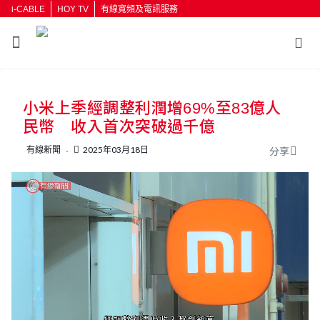
i-CABLE
HOY TV
有線寬頻及電訊服務
返回
小米上季經調整利潤增69%至83億人
按輸入鍵開始搜尋
民幣 收入首次突破過千億
有線新聞
2025年03月18日
分享