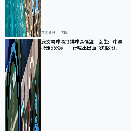
新聞資訊
港聞
康文署球場打排球遇怪盜 女生汗巾遭
拎走5分鐘 「行咗出出面唔知做乜」