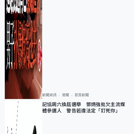
新聞資訊
港聞
首頁新聞
記協周六換屆選舉 鄧炳強批欠主流媒
體參選人 警告若違法定「釘死你」