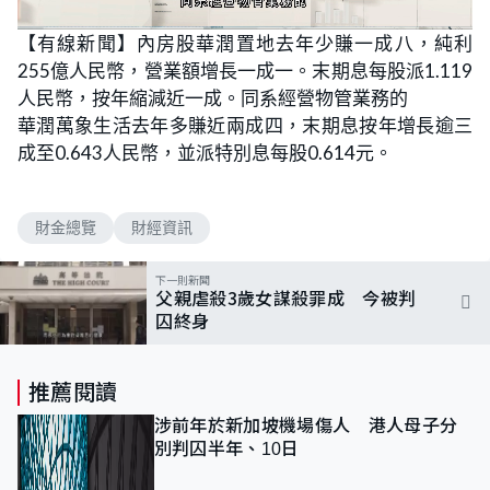
L
U
o
n
【有線新聞】內房股華潤置地去年少賺一成八，純利
a
m
d
u
255億人民幣，營業額增長一成一。末期息每股派1.119
e
t
d
e
:
人民幣，按年縮減近一成。同系經營物管業務的
1
0
華潤萬象生活去年多賺近兩成四，末期息按年增長逾三
0
.
成至0.643人民幣，並派特別息每股0.614元。
0
0
%
財金總覽
財經資訊
下一則新聞
父親虐殺3歲女謀殺罪成 今被判
囚終身
推薦閱讀
涉前年於新加坡機場傷人 港人母子分
別判囚半年、10日