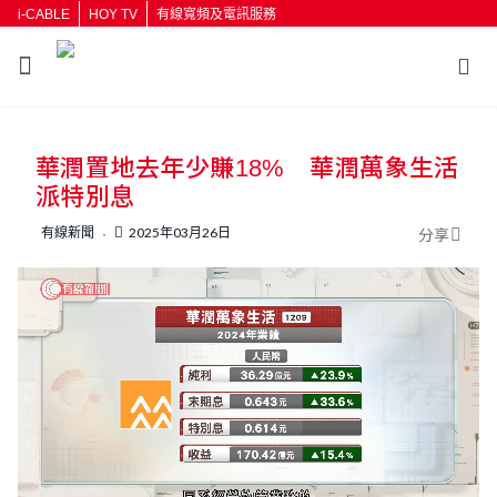
i-CABLE
HOY TV
有線寬頻及電訊服務
返回
華潤置地去年少賺18% 華潤萬象生活
按輸入鍵開始搜尋
派特別息
有線新聞
2025年03月26日
分享