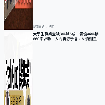
新聞資訊
港聞
大學生職業空缺3年減6成 青協半年接
660宗求助 人力資源學會：AI浪潮重整
職位需求