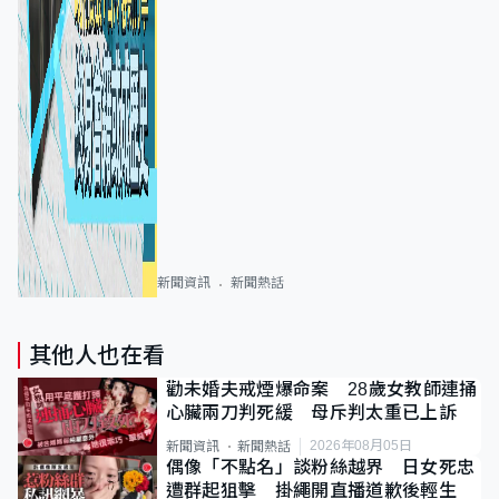
新聞資訊
新聞熱話
其他人也在看
勸未婚夫戒煙爆命案 28歲女教師連捅
心臟兩刀判死緩 母斥判太重已上訴
2026年08月05日
新聞資訊
新聞熱話
偶像「不點名」談粉絲越界 日女死忠
遭群起狙擊 掛繩開直播道歉後輕生