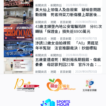
2026年08月06日
新聞資訊
新聞熱話
黃大仙上邨傷人及自殺案 疑噪音問題
動殺機 死者持菜刀斬傷樓上鄰居後墮
斃
2026年08月08日
新聞資訊
港聞
首頁新聞
43歲主婦墮內地公安電騙陷阱 分81次
轉賬「保證金」損失近6900萬元
2026年08月07日
新聞資訊
港聞
首頁新聞
涉誘12歲女自拍祼照 「A0」男捱足
年半冤獄 法官推翻裁決：抄錯標點
2026年08月06日
新聞資訊
新聞熱話
五歲童遭虐死｜解剖揭長期捱餓、傷痕
纍纍 母認罪判囚22年 官斥冷血：同
類案最惡劣
2026年08月05日
新聞資訊
港聞
首頁新聞