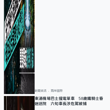
新聞資訊
兩岸國際
東涌機場巴士撞電單車 58歲鐵騎士昏
迷送院 六旬車長涉危駕被捕