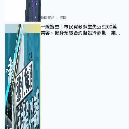
新聞資訊
港聞
一線搜查｜市民買教練堂失近$200萬
美容、健身預繳合約擬設冷靜期 業界
憂退款計法對商戶不公