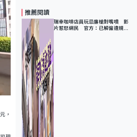
推薦閱讀
瑞幸咖啡店員玩忌廉槍對嘴噴 影
片惹怒網民 官方：已解僱違規員
工
港元，
公司現