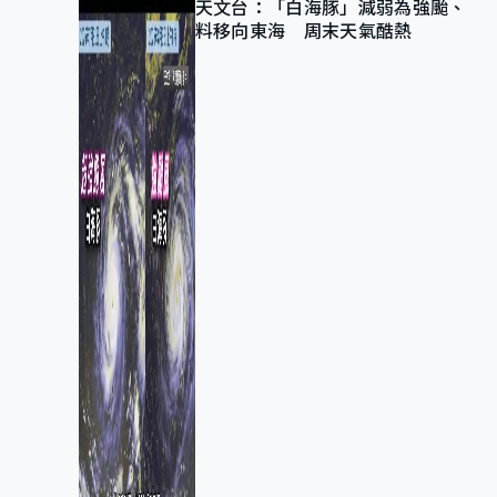
天文台：「白海豚」減弱為強颱、
料移向東海 周末天氣酷熱