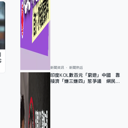
判
劣
新聞資訊
新聞熱話
印度KOL數百元「窮遊」中國 靠
接濟「嫌三嫌四」惹爭議 網民：
不歡迎劣質旅客