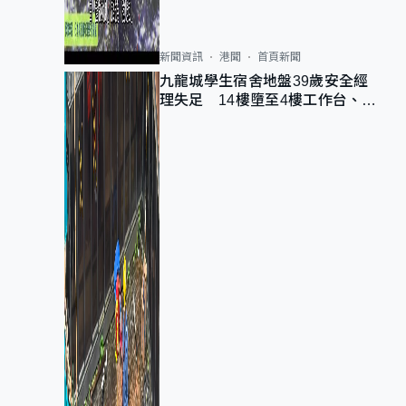
新聞資訊
港聞
首頁新聞
九龍城學生宿舍地盤39歲安全經
理失足 14樓墮至4樓工作台、送
院不治