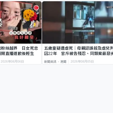
談粉絲越界 日女死忠
五歲童疑遭虐死｜母親認誤殺及虐兒
繩開直播道歉後輕生
囚22年 官斥被告殘忍、同類案最惡
2026年08月06日
2026年08月05日
新聞資訊
港聞