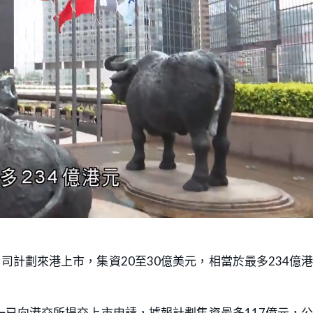
公司計劃來港上市，集資20至30億美元，相當於最多234億
已向港交所提交上市申請，據報計劃集資最多117億元，