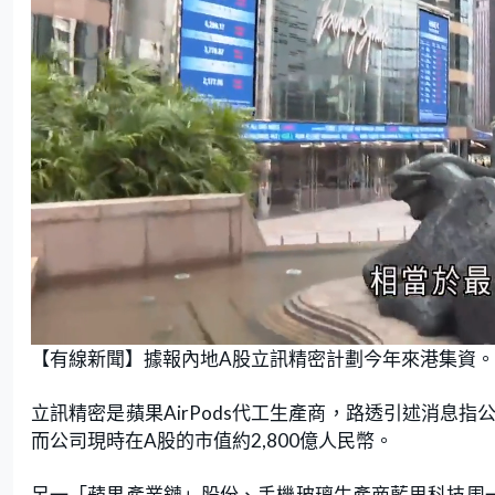
L
U
o
n
【有線新聞】據報內地A股立訊精密計劃今年來港集資。
a
m
d
u
e
t
d
e
:
立訊精密是蘋果AirPods代工生產商，路透引述消息指
6
6
.
而公司現時在A股的市值約2,800億人民幣。
6
7
%
另一「蘋果產業鏈」股份、手機玻璃生產商藍思科技周一