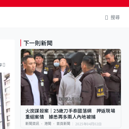
搜尋
下一則新聞
享
火炭謀殺案｜25歲刀手泰國落網 押返現場
重組案情 據悉再多兩人內地被捕
2025年04月02日
新聞資訊
港聞
首頁新聞