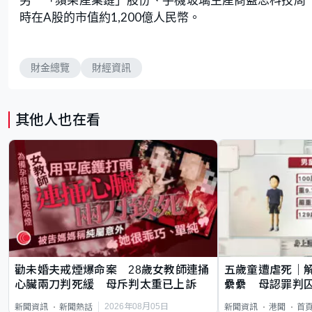
時在A股的市值約1,200億人民幣。
財金總覽
財經資訊
其他人也在看
勸未婚夫戒煙爆命案 28歲女教師連捅
五歲童遭虐死｜
心臟兩刀判死緩 母斥判太重已上訴
纍纍 母認罪判囚
類案最惡劣
2026年08月05日
新聞資訊
新聞熱話
新聞資訊
港聞
首