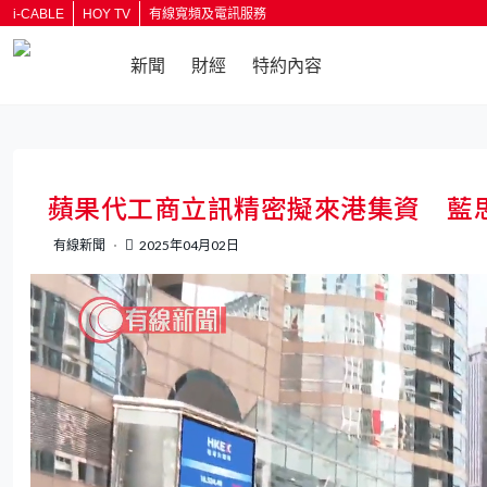
i-CABLE
HOY TV
有線寬頻及電訊服務
新聞
財經
特約內容
返回
蘋果代工商立訊精密擬來港集資 藍
有線新聞
2025年04月02日