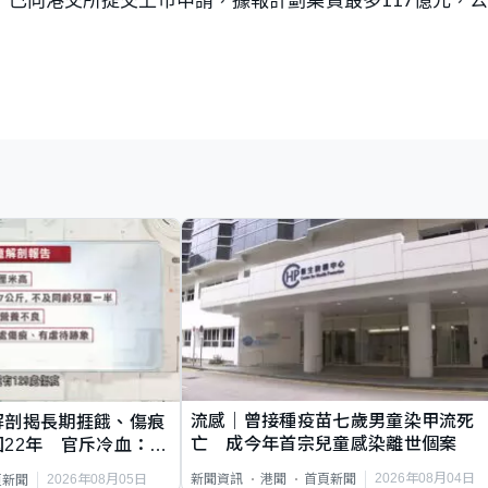
流感｜曾接種疫苗七歲男童染甲流死
解剖揭長期捱餓、傷痕
亡 成今年首宗兒童感染離世個案
22年 官斥冷血：同
2026年08月04日
新聞資訊
港聞
首頁新聞
2026年08月05日
頁新聞