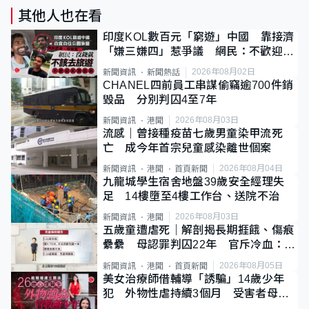
其他人也在看
印度KOL數百元「窮遊」中國 靠接濟
「嫌三嫌四」惹爭議 網民：不歡迎劣
質旅客
2026年08月02日
新聞資訊
新聞熱話
CHANEL四前員工串謀偷竊逾700件銷
毀品 分別判囚4至7年
2026年08月03日
新聞資訊
港聞
流感｜曾接種疫苗七歲男童染甲流死
亡 成今年首宗兒童感染離世個案
2026年08月04日
新聞資訊
港聞
首頁新聞
九龍城學生宿舍地盤39歲安全經理失
足 14樓墮至4樓工作台、送院不治
2026年08月03日
新聞資訊
港聞
五歲童遭虐死｜解剖揭長期捱餓、傷痕
纍纍 母認罪判囚22年 官斥冷血：同
類案最惡劣
2026年08月05日
新聞資訊
港聞
首頁新聞
美女治療師借輔導「誘騙」14歲少年
犯 外物性虐持續3個月 受害者母：
要保護其他人