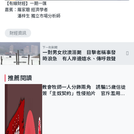
【有線財經】一期一匯
嘉賓：羅家聰 經濟學者
潘梓生 獨立市場分析師
財經資訊
下一則新聞
一對男女欣澳溺斃 目擊者稱事發
時浪急 有人岸邊嬉水、傳呼救聲
推薦閱讀
教會牧師一人分飾兩角 誘騙15歲信徒
簽「主奴契約」性侵拍片 官斥濫用教
友信任、二審判囚9年