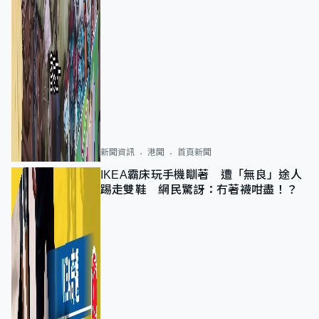
新聞資訊
港聞
首頁新聞
IKEA霸床玩手機瞓著 遭「無良」途人
踢走雙鞋 網民驚訝：冇著襪咁盡！？