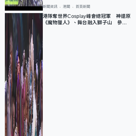
新聞資訊
港聞
首頁新聞
港隊奪世界Cosplay峰會總冠軍 神還原
《魔物獵人》、舞台融入獅子山 參賽
者：讓大家認識香港