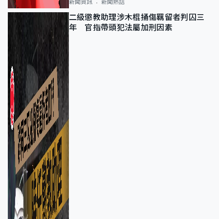
新聞資訊
新聞熱話
二級懲教助理涉木棍捅傷羈留者判囚三
年 官指帶頭犯法屬加刑因素