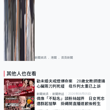
新聞資訊
港聞
首頁新聞
其他人也在看
勸未婚夫戒煙爆命案 28歲女教師連捅
心臟兩刀判死緩 母斥判太重已上訴
2026年08月05日
新聞資訊
新聞熱話
偶像「不點名」談粉絲越界 日女死忠
遭群起狙擊 掛繩開直播道歉後輕生