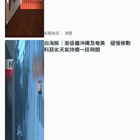
新聞資訊
港聞
白海豚｜漸遠離沖繩及奄美 緩慢移動
料惡劣天氣持續一段時間