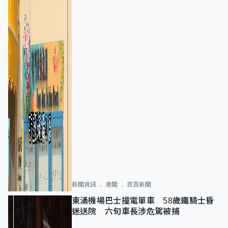
新聞資訊
港聞
首頁新聞
東涌機場巴士撞電單車 58歲鐵騎士昏
迷送院 六旬車長涉危駕被捕