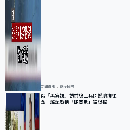
新聞資訊
兩岸國際
俄「黑寡婦」誘前線士兵閃婚騙撫恤
金 經紀戲稱「賺首期」被檢控