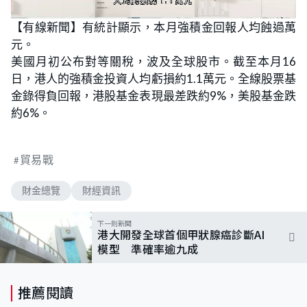
L
U
o
n
【有線新聞】有統計顯示，本月強積金回報人均蝕過萬
a
m
d
u
元。
e
t
d
e
:
美國月初公布對等關稅，波及全球股市。截至本月16
1
0
日，港人的強積金投資人均虧損約1.1萬元。全線股票基
0
.
金錄得負回報，港股基金表現最差跌約9%，美股基金跌
0
0
約6%。
%
貿易戰
財金總覽
財經資訊
下一則新聞
港大開發全球首個甲狀腺癌診斷AI
模型 準確率逾九成
推薦閱讀