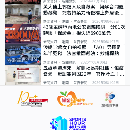
2026年08月06日
新聞資訊
新聞熱話
黃大仙上邨傷人及自殺案 疑噪音問題
動殺機 死者持菜刀斬傷樓上鄰居後墮
斃
2026年08月08日
新聞資訊
港聞
首頁新聞
43歲主婦墮內地公安電騙陷阱 分81次
轉賬「保證金」損失近6900萬元
2026年08月07日
新聞資訊
港聞
首頁新聞
涉誘12歲女自拍祼照 「A0」男捱足
年半冤獄 法官推翻裁決：抄錯標點
2026年08月06日
新聞資訊
新聞熱話
五歲童遭虐死｜解剖揭長期捱餓、傷痕
纍纍 母認罪判囚22年 官斥冷血：同
類案最惡劣
2026年08月05日
新聞資訊
港聞
首頁新聞