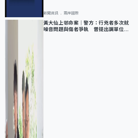
新聞資訊
兩岸國際
黃大仙上邨命案｜警方：行兇者多次就
噪音問題與傷者爭執 曾提出調單位已
獲批