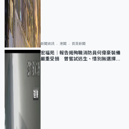
新聞資訊
港聞
首頁新聞
宏福苑｜報告揭殉職消防員何偉豪裝備
嚴重受損 曾嘗試逃生、惜別無選擇下
棄裝備墮樓