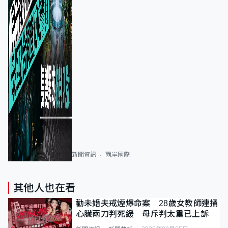
新聞資訊
兩岸國際
其他人也在看
勸未婚夫戒煙爆命案 28歲女教師連捅
心臟兩刀判死緩 母斥判太重已上訴