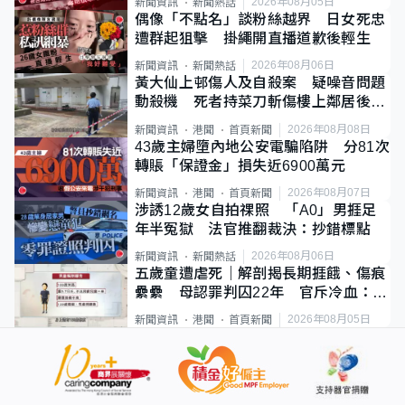
2026年08月05日
新聞資訊
新聞熱話
偶像「不點名」談粉絲越界 日女死忠
遭群起狙擊 掛繩開直播道歉後輕生
2026年08月06日
新聞資訊
新聞熱話
黃大仙上邨傷人及自殺案 疑噪音問題
動殺機 死者持菜刀斬傷樓上鄰居後墮
斃
2026年08月08日
新聞資訊
港聞
首頁新聞
43歲主婦墮內地公安電騙陷阱 分81次
轉賬「保證金」損失近6900萬元
2026年08月07日
新聞資訊
港聞
首頁新聞
涉誘12歲女自拍祼照 「A0」男捱足
年半冤獄 法官推翻裁決：抄錯標點
2026年08月06日
新聞資訊
新聞熱話
五歲童遭虐死｜解剖揭長期捱餓、傷痕
纍纍 母認罪判囚22年 官斥冷血：同
類案最惡劣
2026年08月05日
新聞資訊
港聞
首頁新聞