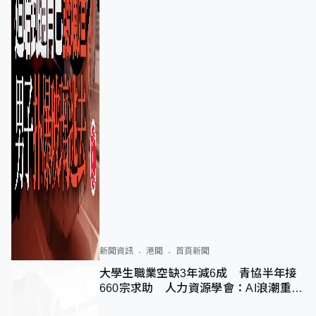
新聞資訊
港聞
首頁新聞
大學生職業空缺3年減6成 青協半年接
660宗求助 人力資源學會：AI浪潮重整
職位需求