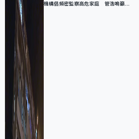
機構倡頻密監察高危家庭 管浩鳴籲加
強跨部門協作