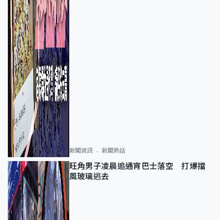
新聞資訊
新聞熱話
旺角男子凌晨追通宵巴士落空 打爆擋
風玻璃逃去