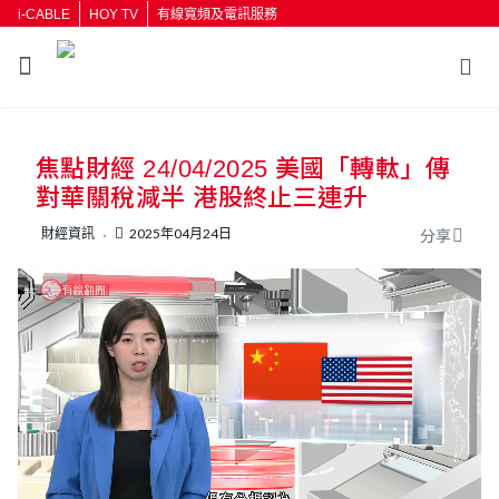
i-CABLE
HOY TV
有線寬頻及電訊服務
返回
焦點財經 24/04/2025 美國「轉軚」傳
按輸入鍵開始搜尋
對華關稅減半 港股終止三連升
財經資訊
2025年04月24日
分享