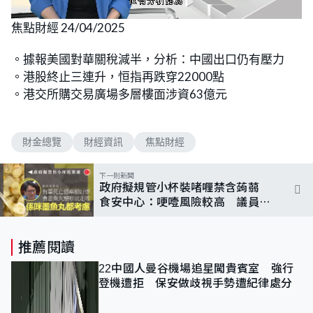
L
U
o
n
焦點財經 24/04/2025
a
m
d
u
e
t
d
e
。據報美國對華關稅減半，分析：中國出口仍有壓力
:
5
。港股終止三連升，恒指再跌穿22000點
.
1
。港交所購交易廣場多層樓面涉資63億元
6
%
財金總覽
財經資訊
焦點財經
下一則新聞
政府擬規管小杯裝啫喱禁含蒟蒻
食安中心：哽噎風險較高 議員質
疑墨丸同樣有風險
推薦閱讀
22中國人曼谷機場追星闖貴賓室 強行
登機遭拒 保安做歧視手勢遭紀律處分