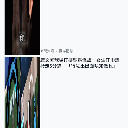
新聞資訊
兩岸國際
康文署球場打排球遇怪盜 女生汗巾遭
拎走5分鐘 「行咗出出面唔知做乜」