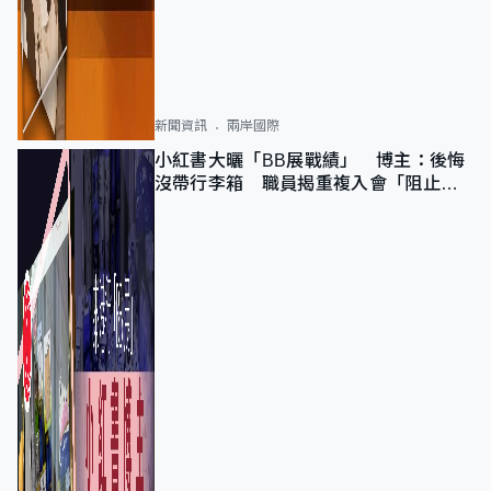
新聞資訊
兩岸國際
小紅書大曬「BB展戰績」 博主：後悔
沒帶行李箱 職員揭重複入會「阻止唔
到」