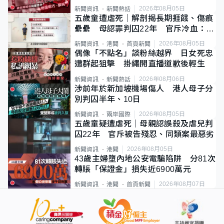
2026年08月05日
新聞資訊
新聞熱話
五歲童遭虐死｜解剖揭長期捱餓、傷痕
纍纍 母認罪判囚22年 官斥冷血：同
類案最惡劣
2026年08月05日
新聞資訊
港聞
首頁新聞
偶像「不點名」談粉絲越界 日女死忠
遭群起狙擊 掛繩開直播道歉後輕生
2026年08月06日
新聞資訊
新聞熱話
涉前年於新加坡機場傷人 港人母子分
別判囚半年、10日
2026年08月05日
新聞資訊
兩岸國際
五歲童疑遭虐死｜母親認誤殺及虐兒判
囚22年 官斥被告殘忍、同類案最惡劣
2026年08月05日
新聞資訊
港聞
43歲主婦墮內地公安電騙陷阱 分81次
轉賬「保證金」損失近6900萬元
2026年08月07日
新聞資訊
港聞
首頁新聞