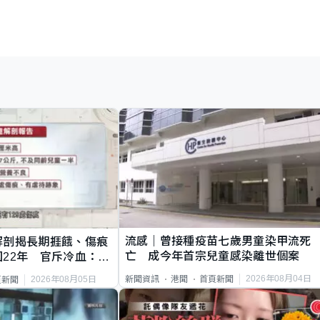
流感｜曾接種疫苗七歲男童染甲流死
解剖揭長期捱餓、傷痕
亡 成今年首宗兒童感染離世個案
22年 官斥冷血：同
2026年08月04日
新聞資訊
港聞
首頁新聞
2026年08月05日
頁新聞