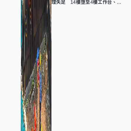
理失足 14樓墮至4樓工作台、送
院不治