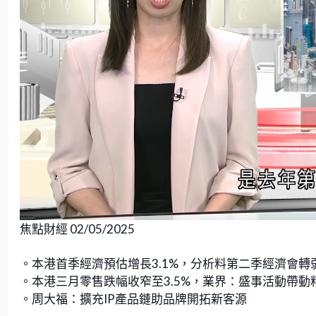
L
U
o
n
焦點財經 02/05/2025
a
m
d
u
e
t
d
e
:
。本港首季經濟預估增長3.1%，分析料第二季經濟會轉
3
.
7
。本港三月零售跌幅收窄至3.5%，業界：盛事活動帶動
9
%
。周大福：擴充IP產品鏈助品牌開拓新客源