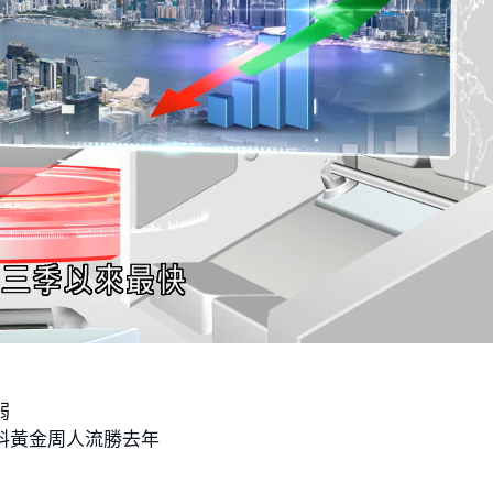
弱
料黃金周人流勝去年