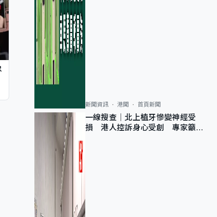
忠
新聞資訊
港聞
首頁新聞
一線搜查｜北上植牙慘變神經受
損 港人控訴身心受創 專家籲理
性評估三大風險