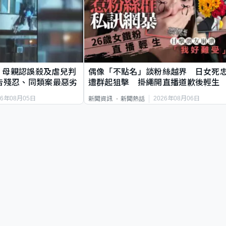
｜母親認誤殺及虐兒判
偶像「不點名」談粉絲越界 日女死
告殘忍、同類案最惡劣
遭群起狙擊 掛繩開直播道歉後輕生
26年08月05日
2026年08月06日
新聞資訊
新聞熱話