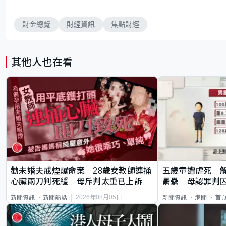
財金總覽
財經資訊
焦點財經
其他人也在看
勸未婚夫戒煙爆命案 28歲女教師連捅
五歲童遭虐死｜
心臟兩刀判死緩 母斥判太重已上訴
纍纍 母認罪判囚
類案最惡劣
2026年08月05日
新聞資訊
新聞熱話
新聞資訊
港聞
首