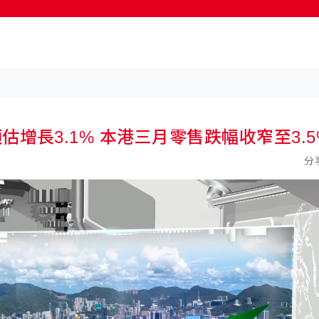
按輸入鍵開始搜尋
濟預估增長3.1% 本港三月零售跌幅收窄至3.5
分