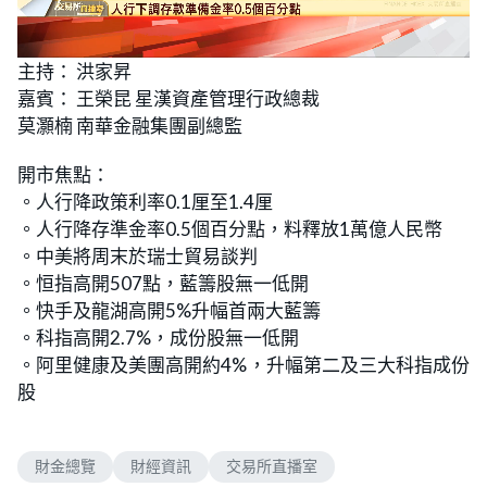
L
U
o
n
主持： 洪家昇
a
m
d
u
嘉賓： 王榮昆 星漢資產管理行政總裁
e
t
d
e
:
莫灝楠 南華金融集團副總監
2
.
7
開市焦點：
9
%
。人行降政策利率0.1厘至1.4厘
。人行降存準金率0.5個百分點，料釋放1萬億人民幣
。中美將周末於瑞士貿易談判
。恒指高開507點，藍籌股無一低開
。快手及龍湖高開5%升幅首兩大藍籌
。科指高開2.7%，成份股無一低開
。阿里健康及美團高開約4%，升幅第二及三大科指成份
股
財金總覽
財經資訊
交易所直播室