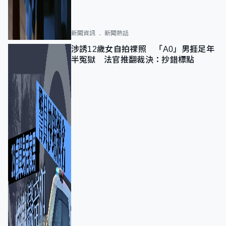
新聞資訊
新聞熱話
涉誘12歲女自拍祼照 「A0」男捱足年
半冤獄 法官推翻裁決：抄錯標點