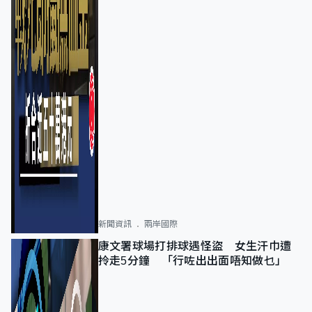
新聞資訊
兩岸國際
康文署球場打排球遇怪盜 女生汗巾遭
拎走5分鐘 「行咗出出面唔知做乜」