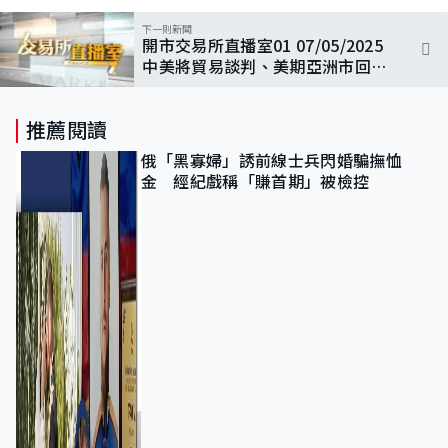
下一則新聞
開市交易所直播室01 07/05/2025
中美將貿易談判、美期亞洲市回
升，美債拍賣理想、債息下跌
推薦閱讀
俄「黑寡婦」誘前線士兵閃婚騙撫恤
金 經紀戲稱「賺首期」被檢控