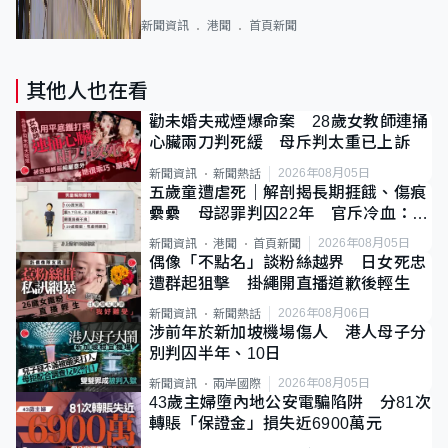
新聞資訊
港聞
首頁新聞
其他人也在看
勸未婚夫戒煙爆命案 28歲女教師連捅
心臟兩刀判死緩 母斥判太重已上訴
2026年08月05日
新聞資訊
新聞熱話
五歲童遭虐死｜解剖揭長期捱餓、傷痕
纍纍 母認罪判囚22年 官斥冷血：同
類案最惡劣
2026年08月05日
新聞資訊
港聞
首頁新聞
偶像「不點名」談粉絲越界 日女死忠
遭群起狙擊 掛繩開直播道歉後輕生
2026年08月06日
新聞資訊
新聞熱話
涉前年於新加坡機場傷人 港人母子分
別判囚半年、10日
2026年08月05日
新聞資訊
兩岸國際
43歲主婦墮內地公安電騙陷阱 分81次
轉賬「保證金」損失近6900萬元