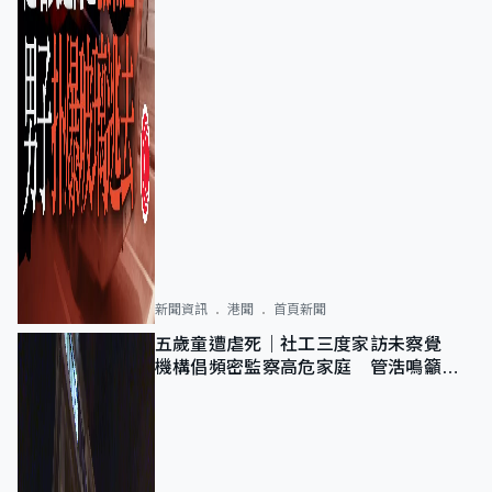
新聞資訊
港聞
首頁新聞
五歲童遭虐死｜社工三度家訪未察覺
機構倡頻密監察高危家庭 管浩鳴籲加
強跨部門協作