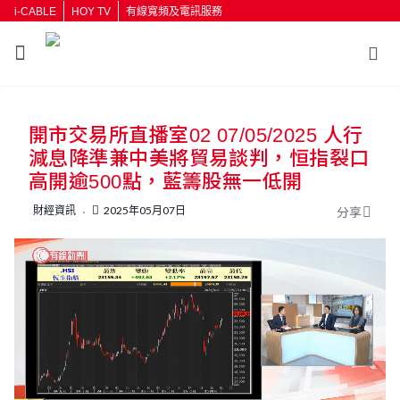
i-CABLE
HOY TV
有線寬頻及電訊服務
返回
開市交易所直播室02 07/05/2025 人行
按輸入鍵開始搜尋
減息降準兼中美將貿易談判，恒指裂口
高開逾500點，藍籌股無一低開
財經資訊
2025年05月07日
分享