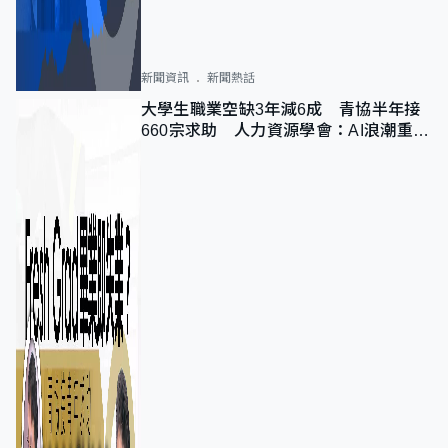
新聞資訊
新聞熱話
大學生職業空缺3年減6成 青協半年接
660宗求助 人力資源學會：AI浪潮重整
職位需求