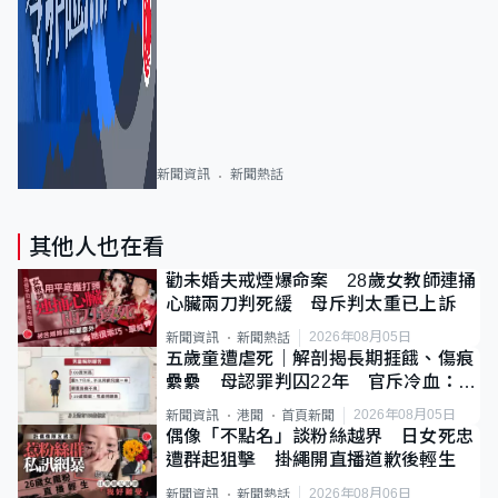
新聞資訊
新聞熱話
其他人也在看
勸未婚夫戒煙爆命案 28歲女教師連捅
心臟兩刀判死緩 母斥判太重已上訴
2026年08月05日
新聞資訊
新聞熱話
五歲童遭虐死｜解剖揭長期捱餓、傷痕
纍纍 母認罪判囚22年 官斥冷血：同
類案最惡劣
2026年08月05日
新聞資訊
港聞
首頁新聞
偶像「不點名」談粉絲越界 日女死忠
遭群起狙擊 掛繩開直播道歉後輕生
2026年08月06日
新聞資訊
新聞熱話