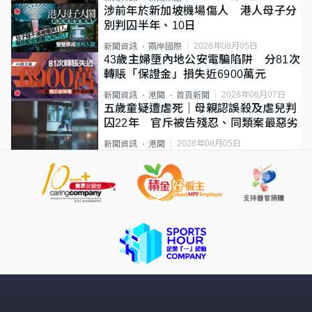
涉前年於新加坡機場傷人 港人母子分
別判囚半年、10日
2026年08月05日
新聞資訊
兩岸國際
43歲主婦墮內地公安電騙陷阱 分81次
轉賬「保證金」損失近6900萬元
2026年08月07日
新聞資訊
港聞
首頁新聞
五歲童疑遭虐死｜母親認誤殺及虐兒判
囚22年 官斥被告殘忍、同類案最惡劣
2026年08月05日
新聞資訊
港聞