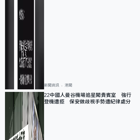
新聞資訊
港聞
22中國人曼谷機場追星闖貴賓室 強行
登機遭拒 保安做歧視手勢遭紀律處分