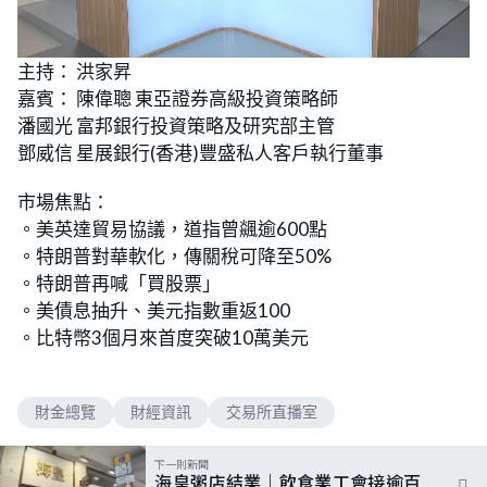
L
U
o
n
主持： 洪家昇
a
m
d
u
嘉賓： 陳偉聰 東亞證券高級投資策略師
e
t
d
e
:
潘國光 富邦銀行投資策略及研究部主管
2
.
鄧威信 星展銀行(香港)豐盛私人客戶執行董事
0
5
%
市場焦點：
。美英達貿易協議，道指曾飊逾600點
。特朗普對華軟化，傳關稅可降至50%
。特朗普再喊「買股票」
。美債息抽升、美元指數重返100
。比特幣3個月來首度突破10萬美元
財金總覽
財經資訊
交易所直播室
下一則新聞
海皇粥店結業｜飲食業工會接逾百