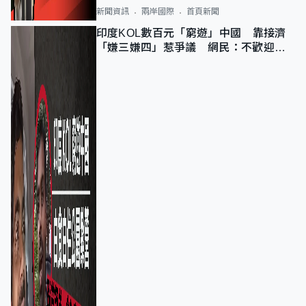
新聞資訊
兩岸國際
首頁新聞
印度KOL數百元「窮遊」中國 靠接濟
「嫌三嫌四」惹爭議 網民：不歡迎劣
質旅客