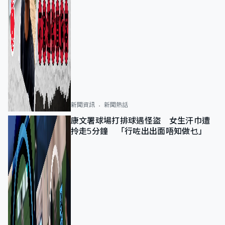
新聞資訊
新聞熱話
康文署球場打排球遇怪盜 女生汗巾遭
拎走5分鐘 「行咗出出面唔知做乜」