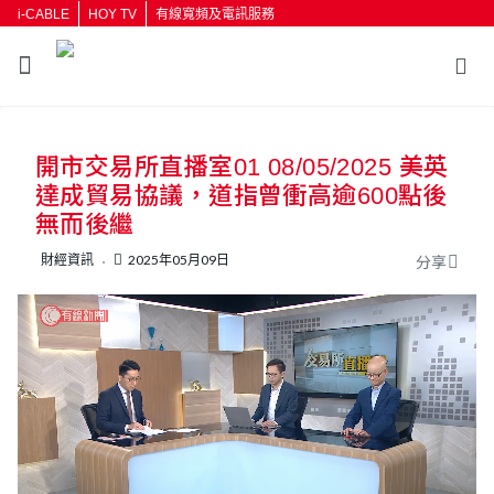
i-CABLE
HOY TV
有線寬頻及電訊服務
返回
開市交易所直播室01 08/05/2025 美英
按輸入鍵開始搜尋
達成貿易協議，道指曾衝高逾600點後
無而後繼
財經資訊
2025年05月09日
分享