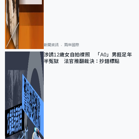
新聞資訊
兩岸國際
涉誘12歲女自拍祼照 「A0」男捱足年
半冤獄 法官推翻裁決：抄錯標點