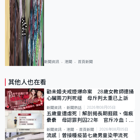
新聞資訊
港聞
首頁新聞
其他人也在看
勸未婚夫戒煙爆命案 28歲女教師連捅
心臟兩刀判死緩 母斥判太重已上訴
2026年08月05日
新聞資訊
新聞熱話
五歲童遭虐死｜解剖揭長期捱餓、傷痕
纍纍 母認罪判囚22年 官斥冷血：同
類案最惡劣
2026年08月05日
新聞資訊
港聞
首頁新聞
流感｜曾接種疫苗七歲男童染甲流死