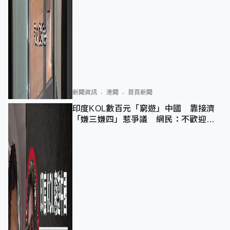
新聞資訊
港聞
首頁新聞
印度KOL數百元「窮遊」中國 靠接濟
「嫌三嫌四」惹爭議 網民：不歡迎劣
質旅客