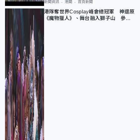
新聞資訊
港聞
首頁新聞
港隊奪世界Cosplay峰會總冠軍 神還原
《魔物獵人》、舞台融入獅子山 參賽
者：讓大家認識香港