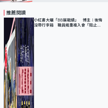
22700點
推薦閱讀
小紅書大曬「BB展戰績」 博主：後悔
沒帶行李箱 職員揭重複入會「阻止唔
到」