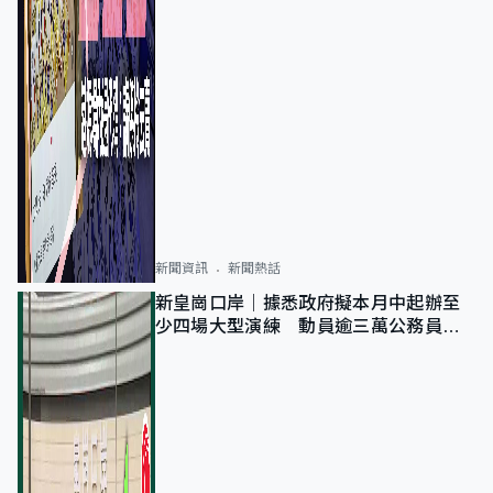
新聞資訊
新聞熱話
新皇崗口岸｜據悉政府擬本月中起辦至
少四場大型演練 動員逾三萬公務員人
次測試