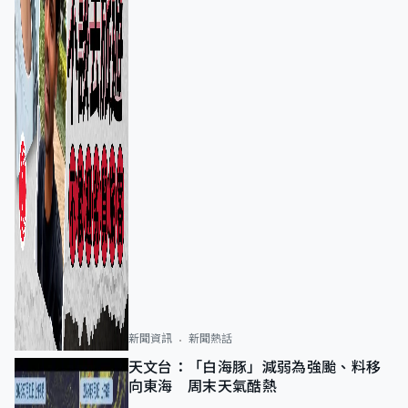
新聞資訊
新聞熱話
天文台：「白海豚」減弱為強颱、料移
向東海 周末天氣酷熱