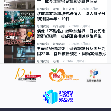
亡 成今年首宗兒童感染離世個案
2026年08月04日
新聞資訊
港聞
首頁新聞
涉前年於新加坡機場傷人 港人母子分
別判囚半年、10日
2026年08月05日
新聞資訊
兩岸國際
偶像「不點名」談粉絲越界 日女死忠
遭群起狙擊 掛繩開直播道歉後輕生
2026年08月06日
新聞資訊
新聞熱話
五歲童疑遭虐死｜母親認誤殺及虐兒判
囚22年 官斥被告殘忍、同類案最惡劣
2026年08月05日
新聞資訊
港聞