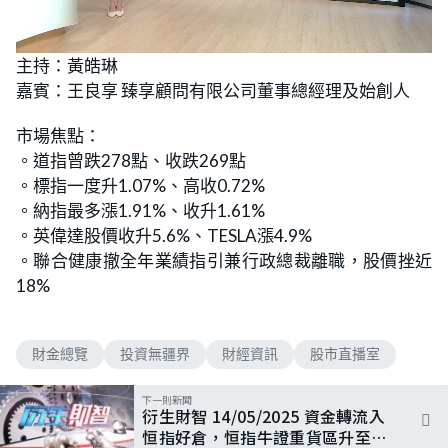
L
U
o
n
主持：黃皓琳
a
m
d
u
嘉賓：王良享 臻享顧問有限公司董事總經理及始創人
e
t
d
e
:
0
市場焦點：
.
7
。道指曾跌278點、收跌269點
8
%
。標指一度升1.07%、高收0.72%
。納指最多漲1.91%、收升1.61%
。英偉達股價收升5.6%、TESLA漲4.9%
。聯合健康撤全年業績指引兼行政總裁離職，股價挫近
18%
財金總覽
投資無疆界
財經資訊
股市直播室
下一則新聞
衍生財智 14/05/2025 資金轉流入
恒指好倉，恒指牛證重貨區升至