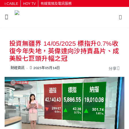
i-CABLE
HOY TV
有線寬頻及電訊服務
返回
投資無疆界 14/05/2025 標指升0.7%收
按輸入鍵開始搜尋
復今年失地，英偉達向沙持賣晶片、成
美股七巨頭升幅之冠
財經資訊
2025年05月14日
分享