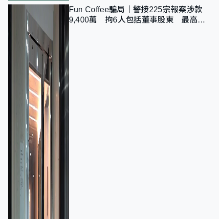
Fun Coffee騙局｜警接225宗報案涉款
9,400萬 拘6人包括董事股東 最高金
額一宗涉近千萬