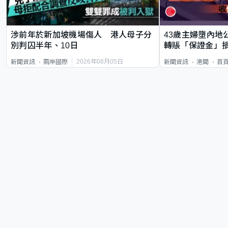
涉前年於新加坡機場傷人 港人母子分
43歲主婦墮內地
別判囚半年、10日
轉賬「保證金」損
2026年08月05日
新聞資訊
兩岸國際
新聞資訊
港聞
首