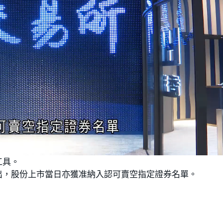
L
o
工具。
a
d
e
出，股份上市當日亦獲准納入認可賣空指定證券名單。
d
:
1
0
0
.
0
0
%