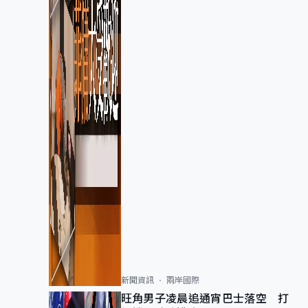
新聞資訊
兩岸國際
旺角男子凌晨追通宵巴士落空 打