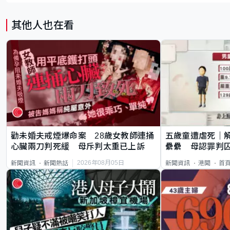
其他人也在看
勸未婚夫戒煙爆命案 28歲女教師連捅
五歲童遭虐死｜
心臟兩刀判死緩 母斥判太重已上訴
纍纍 母認罪判囚
類案最惡劣
2026年08月05日
新聞資訊
新聞熱話
新聞資訊
港聞
首