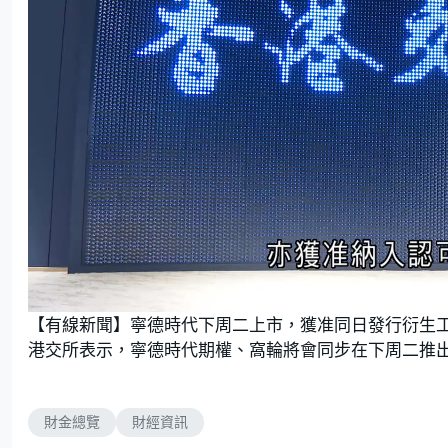
U
n
【有線新聞】寧德時代下周二上市，獲准同日發行衍生
m
u
t
港交所表示，寧德時代期權、窩輪將會同步在下周二推
e
財金總覽
財經資訊