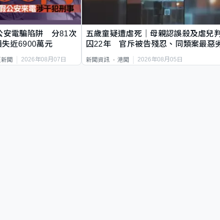
公安電騙陷阱 分81次
五歲童疑遭虐死｜母親認誤殺及虐兒
失近6900萬元
囚22年 官斥被告殘忍、同類案最惡
2026年08月07日
2026年08月05日
頁新聞
新聞資訊
港聞