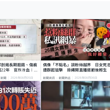
解剖揭長期捱餓、傷痕
偶像「不點名」談粉絲越界 日女死
22年 官斥冷血：同
遭群起狙擊 掛繩開直播道歉後輕生
2026年08月05日
2026年08月06日
頁新聞
新聞資訊
新聞熱話