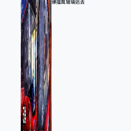
爆擋風玻璃逃去