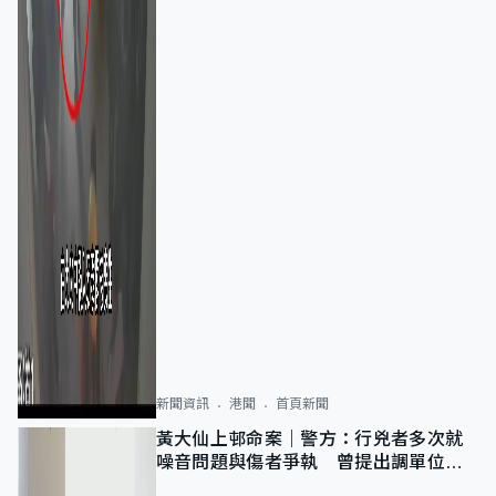
新聞資訊
港聞
首頁新聞
黃大仙上邨命案｜警方：行兇者多次就
噪音問題與傷者爭執 曾提出調單位已
獲批