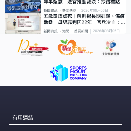
年半冤獄 法官推翻裁決：抄錯標點
2026年08月06日
新聞資訊
新聞熱話
五歲童遭虐死｜解剖揭長期捱餓、傷痕
纍纍 母認罪判囚22年 官斥冷血：同
類案最惡劣
2026年08月05日
新聞資訊
港聞
首頁新聞
有用連結