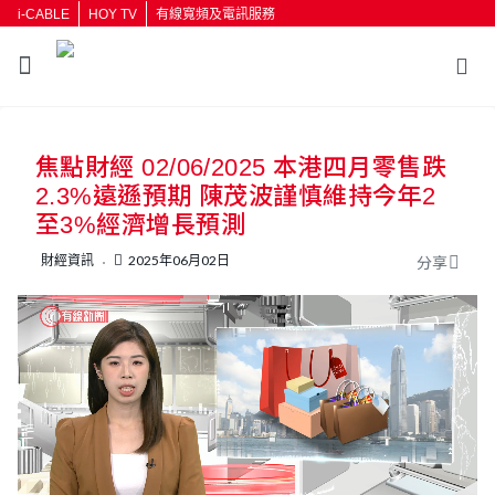
i-CABLE
HOY TV
有線寬頻及電訊服務
返回
焦點財經 02/06/2025 本港四月零售跌
按輸入鍵開始搜尋
2.3%遠遜預期 陳茂波謹慎維持今年2
至3%經濟增長預測
財經資訊
2025年06月02日
分享