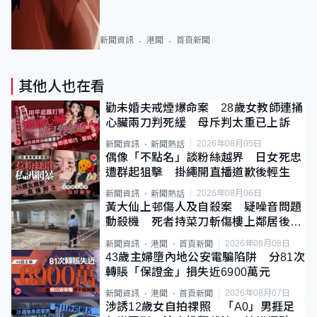
新聞資訊
港聞
首頁新聞
其他人也在看
勸未婚夫戒煙爆命案 28歲女教師連捅
心臟兩刀判死緩 母斥判太重已上訴
2026年08月05日
新聞資訊
新聞熱話
偶像「不點名」談粉絲越界 日女死忠
遭群起狙擊 掛繩開直播道歉後輕生
2026年08月06日
新聞資訊
新聞熱話
黃大仙上邨傷人及自殺案 疑噪音問題
動殺機 死者持菜刀斬傷樓上鄰居後墮
斃
2026年08月08日
新聞資訊
港聞
首頁新聞
43歲主婦墮內地公安電騙陷阱 分81次
轉賬「保證金」損失近6900萬元
2026年08月07日
新聞資訊
港聞
首頁新聞
涉誘12歲女自拍祼照 「A0」男捱足