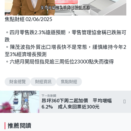
L
U
o
n
焦點財經 02/06/2025
a
m
d
u
e
t
d
e
。四月零售跌2.3%遠遜預期 ，零售管理協會稱已跌無可
:
4
跌
.
2
。陳茂波指外貿出口增長快不是常態，謹慎維持今年2
4
%
至3%經濟增長預測
。六絕月開局恒指見逾三周低位23000點失而復得
財金總覽
財經資訊
焦點財經
下一則新聞
昂坪360下周二起加價 平均增幅
6.2% 成人來回票近300元
推薦閱讀