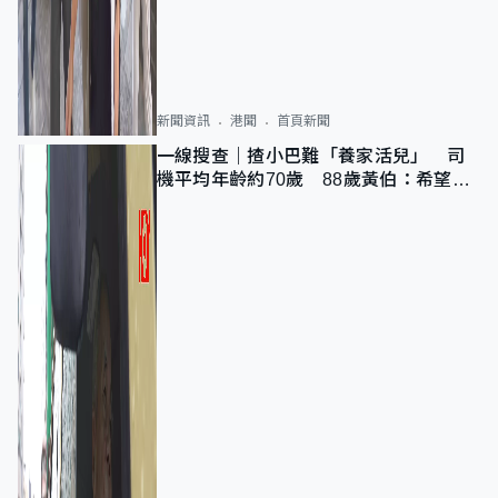
新聞資訊
港聞
首頁新聞
一線搜查｜揸小巴難「養家活兒」 司
機平均年齡約70歲 88歲黃伯：希望一
直揸落去