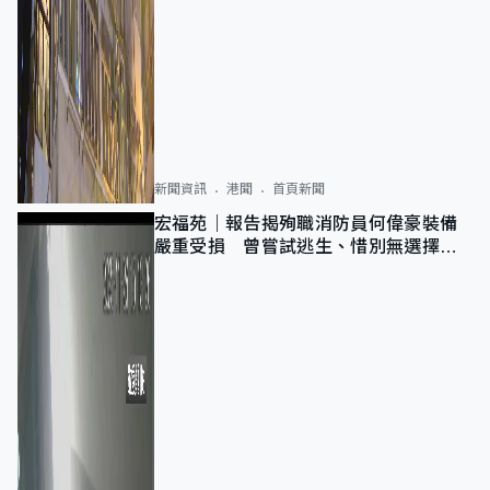
新聞資訊
港聞
首頁新聞
宏福苑｜報告揭殉職消防員何偉豪裝備
嚴重受損 曾嘗試逃生、惜別無選擇下
棄裝備墮樓