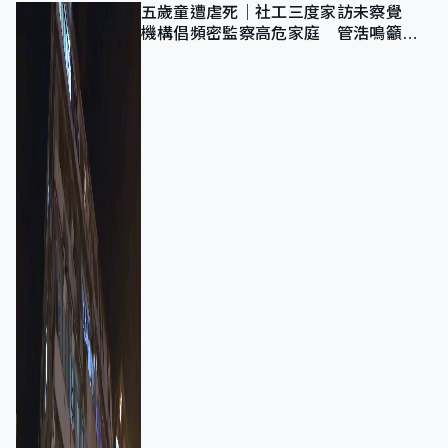
五歲童遭虐死｜社工三度家訪未察覺
機構倡頻密監察高危家庭 管浩鳴籲加
強跨部門協作