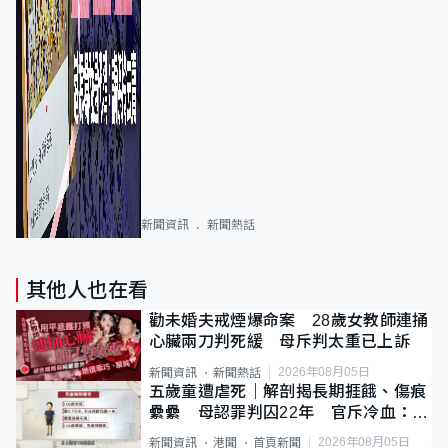
新聞資訊
新聞熱話
其他人也在看
勸未婚夫戒煙爆命案 28歲女教師連捅
心臟兩刀判死緩 母斥判太重已上訴
2026年08月05日
新聞資訊
新聞熱話
五歲童遭虐死｜解剖揭長期捱餓、傷痕
纍纍 母認罪判囚22年 官斥冷血：同
類案最惡劣
2026年08月05日
新聞資訊
港聞
首頁新聞