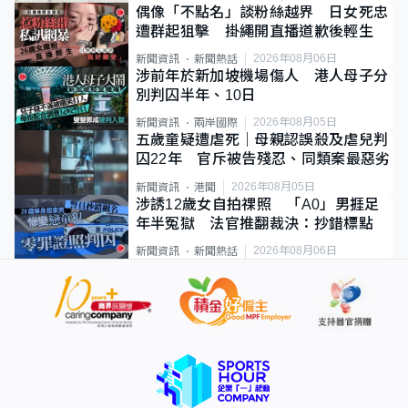
偶像「不點名」談粉絲越界 日女死忠
遭群起狙擊 掛繩開直播道歉後輕生
2026年08月06日
新聞資訊
新聞熱話
涉前年於新加坡機場傷人 港人母子分
別判囚半年、10日
2026年08月05日
新聞資訊
兩岸國際
五歲童疑遭虐死｜母親認誤殺及虐兒判
囚22年 官斥被告殘忍、同類案最惡劣
2026年08月05日
新聞資訊
港聞
涉誘12歲女自拍祼照 「A0」男捱足
年半冤獄 法官推翻裁決：抄錯標點
2026年08月06日
新聞資訊
新聞熱話