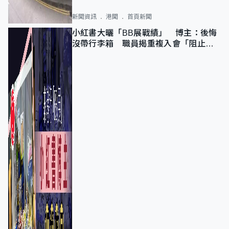
新聞資訊
港聞
首頁新聞
小紅書大曬「BB展戰績」 博主：後悔
沒帶行李箱 職員揭重複入會「阻止唔
到」