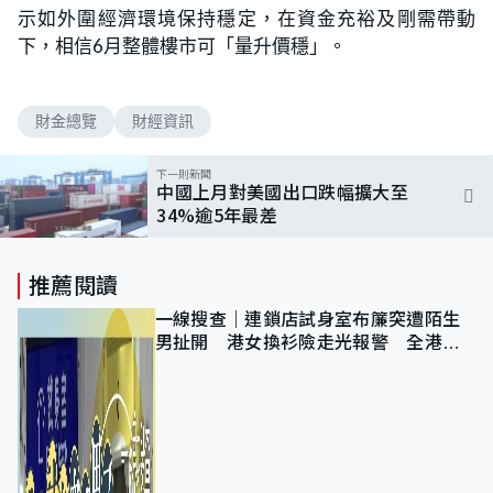
示如外圍經濟環境保持穩定，在資金充裕及剛需帶動
下，相信6月整體樓市可「量升價穩」。
財金總覽
財經資訊
下一則新聞
中國上月對美國出口跌幅擴大至
34%逾5年最差
推薦閱讀
一線搜查｜連鎖店試身室布簾突遭陌生
男扯開 港女換衫險走光報警 全港分
店急換實體門