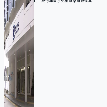
亡 成今年首宗兒童感染離世個案