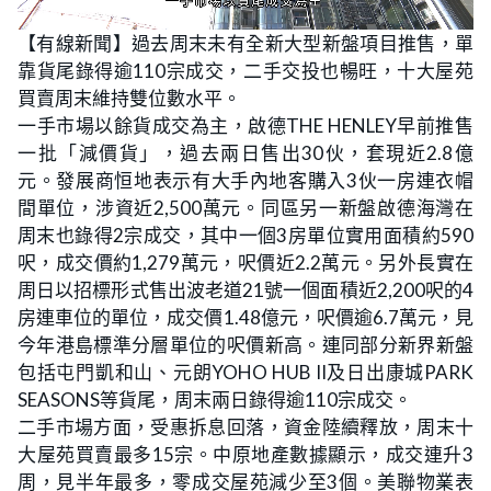
L
U
o
n
【有線新聞】過去周末未有全新大型新盤項目推售，單
a
m
d
u
靠貨尾錄得逾110宗成交，二手交投也暢旺，十大屋苑
e
t
d
e
:
買賣周末維持雙位數水平。
2
7
一手市場以餘貨成交為主，啟德THE HENLEY早前推售
.
0
一批「減價貨」，過去兩日售出30伙，套現近2.8億
3
%
元。發展商恒地表示有大手內地客購入3伙一房連衣帽
間單位，涉資近2,500萬元。同區另一新盤啟德海灣在
周末也錄得2宗成交，其中一個3房單位實用面積約590
呎，成交價約1,279萬元，呎價近2.2萬元。另外長實在
周日以招標形式售出波老道21號一個面積近2,200呎的4
房連車位的單位，成交價1.48億元，呎價逾6.7萬元，見
今年港島標準分層單位的呎價新高。連同部分新界新盤
包括屯門凱和山、元朗YOHO HUB II及日出康城PARK
SEASONS等貨尾，周末兩日錄得逾110宗成交。
二手市場方面，受惠拆息回落，資金陸續釋放，周末十
大屋苑買賣最多15宗。中原地產數據顯示，成交連升3
周，見半年最多，零成交屋苑減少至3個。美聯物業表