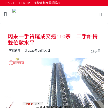
i-CABLE
HOY TV
有線寬頻及電訊服務
返回
周末一手貨尾成交逾110宗 二手維持
按輸入鍵開始搜尋
雙位數水平
有線新聞
2025年06月09日
分享