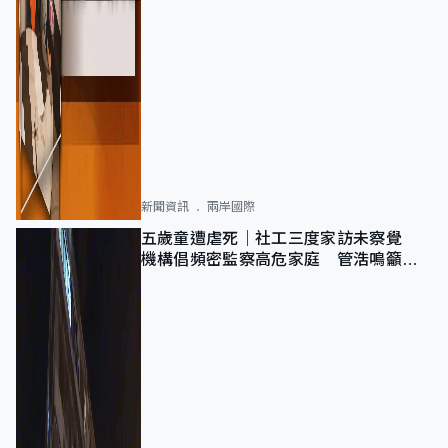
新聞資訊
兩岸國際
五歲童遭虐死｜社工三度家訪未察覺
機構倡頻密監察高危家庭 管浩鳴籲加
強跨部門協作