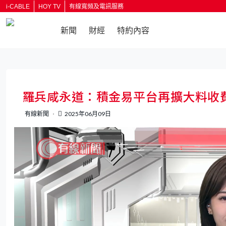
i-CABLE
HOY TV
有線寬頻及電訊服務
新聞
財經
特約內容
返回
羅兵咸永道：積金易平台再擴大料收費
有線新聞
2025年06月09日