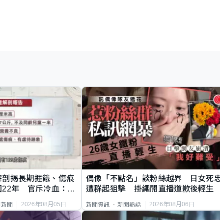
解剖揭長期捱餓、傷痕
偶像「不點名」談粉絲越界 日女死
22年 官斥冷血：同
遭群起狙擊 掛繩開直播道歉後輕生
2026年08月05日
2026年08月06日
頁新聞
新聞資訊
新聞熱話