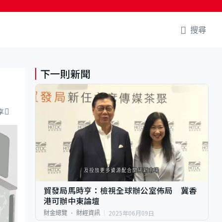
搜尋
下一則新聞
享
貿發局馬時亨：檢視全球辦公室佈局 冀香
港可辦中東論壇
2025年06月09日
財金總覽
財經資訊