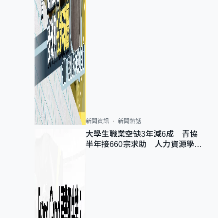
新聞資訊
新聞熱話
大學生職業空缺3年減6成 青協
半年接660宗求助 人力資源學
會：AI浪潮重整職位需求