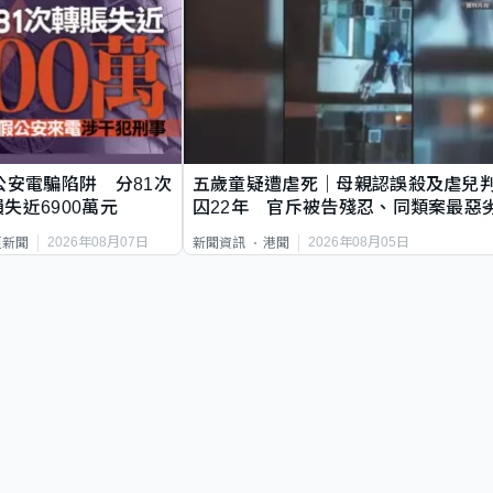
公安電騙陷阱 分81次
五歲童疑遭虐死｜母親認誤殺及虐兒
失近6900萬元
囚22年 官斥被告殘忍、同類案最惡
2026年08月07日
2026年08月05日
頁新聞
新聞資訊
港聞