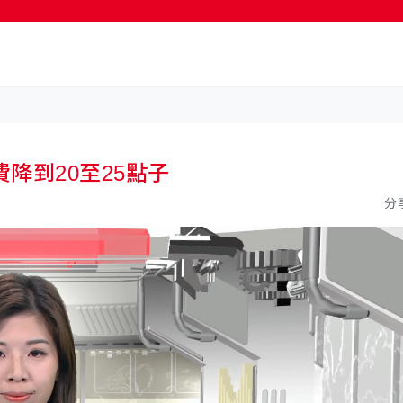
按輸入鍵開始搜尋
降到20至25點子
分