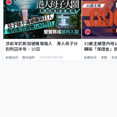
涉前年於新加坡機場傷人 港人母子分
43歲主婦墮內地
別判囚半年、10日
轉賬「保證金」損
2026年08月05日
新聞資訊
兩岸國際
新聞資訊
港聞
首