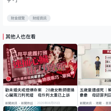
子。」
財金總覽
財經資訊
其他人也在看
勸未婚夫戒煙爆命案 28歲女教師連捅
五歲童遭虐死｜
心臟兩刀判死緩 母斥判太重已上訴
纍纍 母認罪判囚
類案最惡劣
2026年08月05日
新聞資訊
新聞熱話
新聞資訊
港聞
首