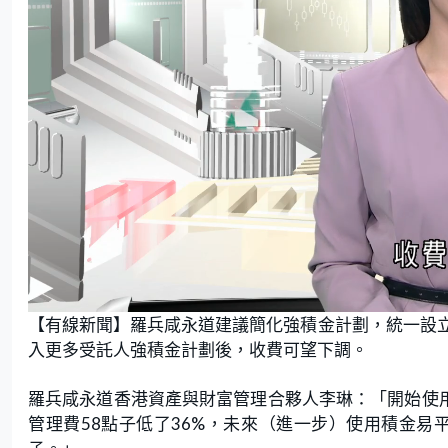
L
U
o
n
【有線新聞】羅兵咸永道建議簡化強積金計劃，統一設
a
m
d
u
e
t
入更多受託人強積金計劃後，收費可望下調。
d
e
:
6
6
.
羅兵咸永道香港資產與財富管理合夥人李琳：「開始使用
6
7
管理費58點子低了36%，未來（進一步）使用積金易
%