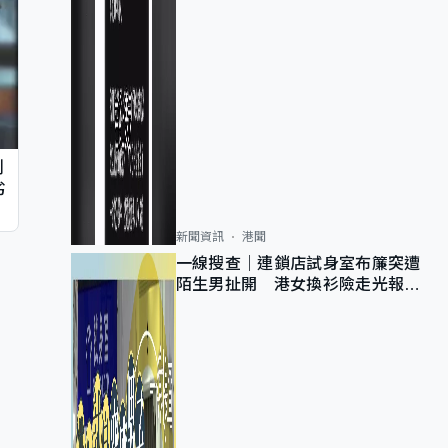
判
劣
新聞資訊
港聞
一線搜查｜連鎖店試身室布簾突遭
陌生男扯開 港女換衫險走光報
警 全港分店急換實體門