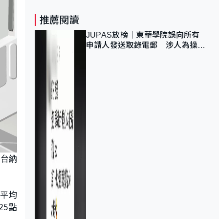
推薦閱讀
JUPAS放榜｜東華學院誤向所有
申請人發送取錄電郵 涉人為操作
疏忽、影響11,139人
平台納
往平均
25點