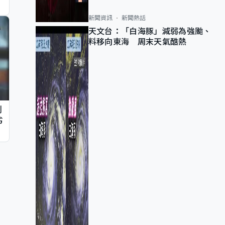
新聞資訊
新聞熱話
天文台：「白海豚」減弱為強颱、
料移向東海 周末天氣酷熱
判
劣