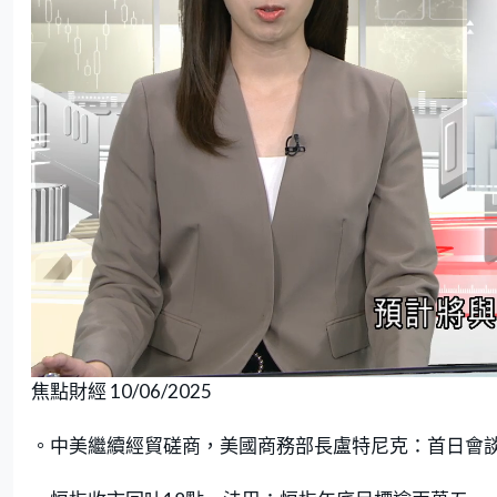
L
U
o
n
焦點財經 10/06/2025
a
m
d
u
e
t
d
e
:
。中美繼續經貿磋商，美國商務部長盧特尼克：首日會
7
.
3
9
%