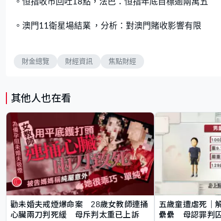
。恒指收市回吐18點，法巴：恒指年底目標逾兩萬五
。澳門11衛星場結業 ，分析：對澳門賭收影響有限
財金總覽
財經資訊
焦點財經
其他人也在看
勸未婚夫戒煙爆命案 28歲女教師連捅
五歲童遭虐死｜
心臟兩刀判死緩 母斥判太重已上訴
纍纍 母認罪判囚