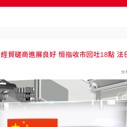
按輸入鍵開始搜尋
美首日經貿磋商進展良好 恒指收市回吐18點 法
分