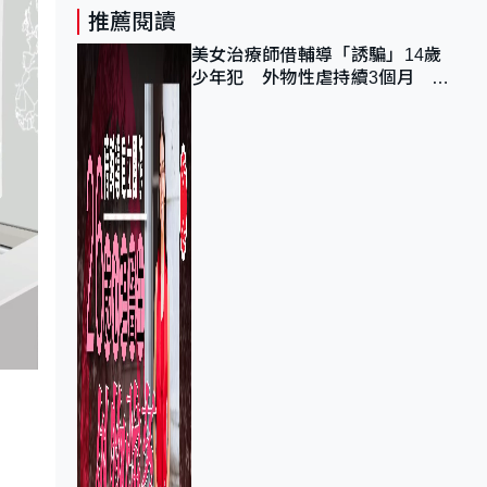
推薦閱讀
美女治療師借輔導「誘騙」14歲
少年犯 外物性虐持續3個月 受
害者母：要保護其他人