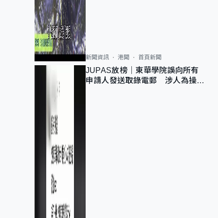
新聞資訊
港聞
首頁新聞
JUPAS放榜｜東華學院誤向所有
申請人發送取錄電郵 涉人為操作
疏忽、影響11,139人