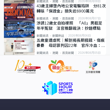
2026年08月08日
新聞資訊
港聞
首頁新聞
43歲主婦墮內地公安電騙陷阱 分81次
轉賬「保證金」損失近6900萬元
2026年08月07日
新聞資訊
港聞
首頁新聞
涉誘12歲女自拍祼照 「A0」男捱足
年半冤獄 法官推翻裁決：抄錯標點
2026年08月06日
新聞資訊
新聞熱話
五歲童遭虐死｜解剖揭長期捱餓、傷痕
纍纍 母認罪判囚22年 官斥冷血：同
類案最惡劣
2026年08月05日
新聞資訊
港聞
首頁新聞