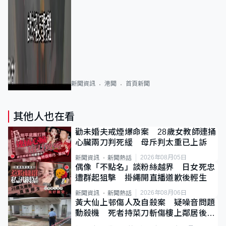
新聞資訊
港聞
首頁新聞
其他人也在看
勸未婚夫戒煙爆命案 28歲女教師連捅
心臟兩刀判死緩 母斥判太重已上訴
2026年08月05日
新聞資訊
新聞熱話
偶像「不點名」談粉絲越界 日女死忠
遭群起狙擊 掛繩開直播道歉後輕生
2026年08月06日
新聞資訊
新聞熱話
黃大仙上邨傷人及自殺案 疑噪音問題
動殺機 死者持菜刀斬傷樓上鄰居後墮
斃