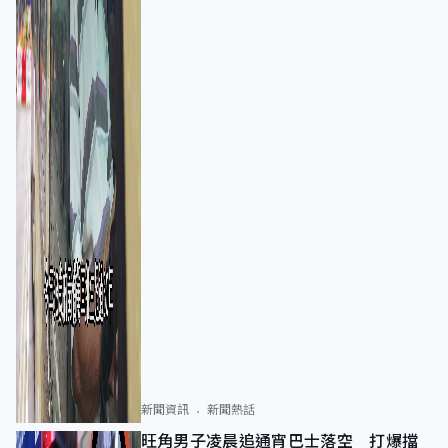
新聞資訊
新聞熱話
旺角男子凌晨追通宵巴士落空 打爆擋