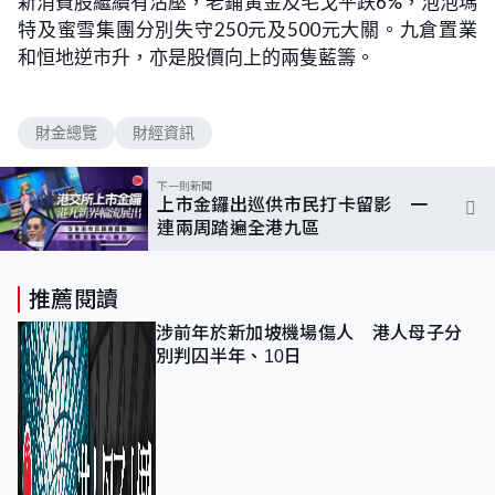
新消費股繼續有沽壓，老鋪黃金及毛戈平跌6%，泡泡瑪
特及蜜雪集團分別失守250元及500元大關。九倉置業
和恒地逆市升，亦是股價向上的兩隻藍籌。
財金總覽
財經資訊
下一則新聞
上市金鑼出巡供市民打卡留影 一
連兩周踏遍全港九區
推薦閱讀
涉前年於新加坡機場傷人 港人母子分
別判囚半年、10日