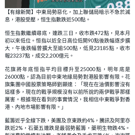
L
U
o
n
【有線新聞】中東局勢惡化，加上聯儲局暗示不急於減
a
m
d
u
息，港股受壓，恒生指數跌近500點。
e
t
d
e
:
3
恒生指數繼續尋底，連跌三日，收市跌472點，見本月
3
.
初以來低位。恒指以近全日高位低開90點後跌幅逐步擴
0
0
大，午後跌幅曾擴大至逾500點，低見23185點，收市
%
報23237點，成交2,200億元。
花旗將年底恒指平均目標升至25000點，明年底是
26000點，認為目前中東地緣局勢對港股影響有限。花
旗集團中國股票策略師劉顯達：「現在在油價影響沒有
這樣多，現在的戰爭規模沒有以前所說的兩伊戰爭那樣
厲害。根據現在看到的事實情況，我相信中東戰爭對香
港、內地市場影響有限。」
藍籌近乎全線下跌，美團及京東跌約4%，騰訊及阿里亦
跌近2%，石藥五連跌是最弱勢藍籌，藥明生物跌4%。