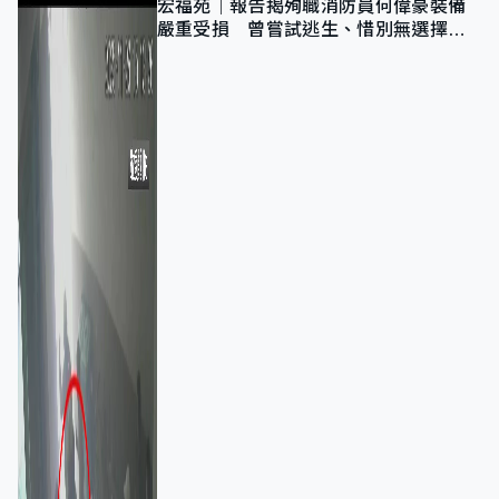
宏福苑｜報告揭殉職消防員何偉豪裝備
嚴重受損 曾嘗試逃生、惜別無選擇下
棄裝備墮樓