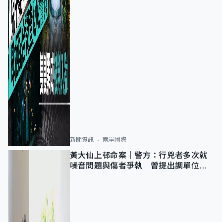
新聞資訊
兩岸國際
黃大仙上邨命案｜警方：行兇者多次就
噪音問題與傷者爭執 曾提出調單位已
獲批