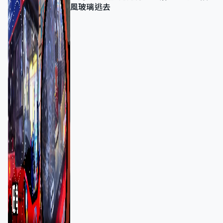
風玻璃逃去