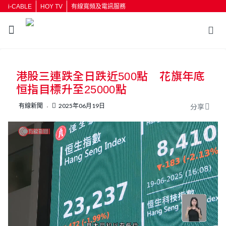
i-CABLE
HOY TV
有線寬頻及電訊服務
返回
港股三連跌全日跌近500點 花旗年底
按輸入鍵開始搜尋
恒指目標升至25000點
有線新聞
2025年06月19日
分享