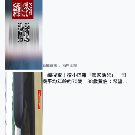
新聞資訊
兩岸國際
一線搜查｜揸小巴難「養家活兒」 司
機平均年齡約70歲 88歲黃伯：希望一
直揸落去