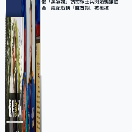
俄「黑寡婦」誘前線士兵閃婚騙撫恤
金 經紀戲稱「賺首期」被檢控