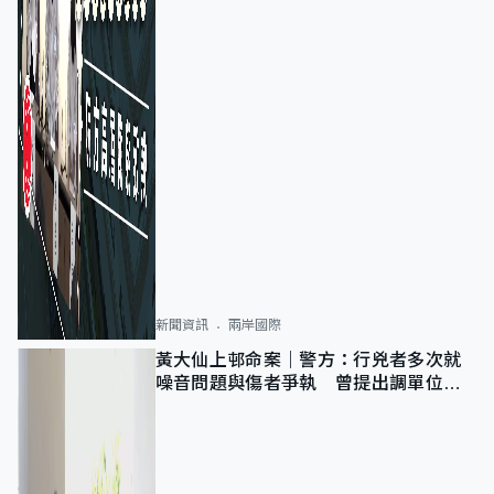
新聞資訊
兩岸國際
黃大仙上邨命案｜警方：行兇者多次就
噪音問題與傷者爭執 曾提出調單位已
獲批