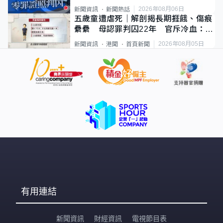
2026年08月06日
新聞資訊
新聞熱話
五歲童遭虐死｜解剖揭長期捱餓、傷痕
纍纍 母認罪判囚22年 官斥冷血：同
類案最惡劣
2026年08月05日
新聞資訊
港聞
首頁新聞
有用連結
新聞資訊
財經資訊
電視節目表