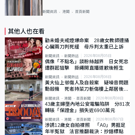
新聞資訊
港聞
首頁新聞
其他人也在看
勸未婚夫戒煙爆命案 28歲女教師連捅
心臟兩刀判死緩 母斥判太重已上訴
2026年08月05日
新聞資訊
新聞熱話
偶像「不點名」談粉絲越界 日女死忠
遭群起狙擊 掛繩開直播道歉後輕生
2026年08月06日
新聞資訊
新聞熱話
黃大仙上邨傷人及自殺案 疑噪音問題
動殺機 死者持菜刀斬傷樓上鄰居後墮
斃
2026年08月08日
新聞資訊
港聞
首頁新聞
43歲主婦墮內地公安電騙陷阱 分81次
轉賬「保證金」損失近6900萬元
2026年08月07日
新聞資訊
港聞
首頁新聞
涉誘12歲女自拍祼照 「A0」男捱足
年半冤獄 法官推翻裁決：抄錯標點