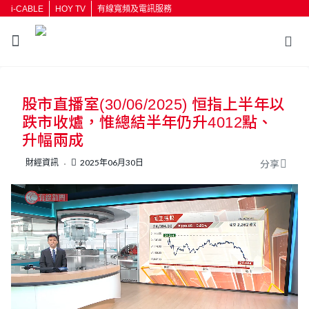
i-CABLE
HOY TV
有線寬頻及電訊服務
返回
股市直播室(30/06/2025) 恒指上半年以
按輸入鍵開始搜尋
跌市收爐，惟總結半年仍升4012點、
升幅兩成
財經資訊
2025年06月30日
分享