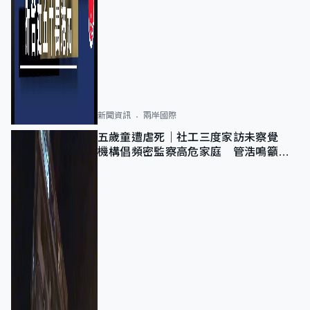
新聞資訊
兩岸國際
五歲童遭虐死｜社工三度家訪未察覺
機構倡頻密監察高危家庭 管浩鳴籲加
強跨部門協作