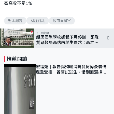
微高收不足1%
財金總覽
財經資訊
股市直播室
下一則新聞
朗思國際學校據報下月停辦 鄧飛
質疑教局高估內地生需求：高才家
長傾向主流學校
推薦閱讀
宏福苑｜報告揭殉職消防員何偉豪裝備
嚴重受損 曾嘗試逃生、惜別無選擇下
棄裝備墮樓