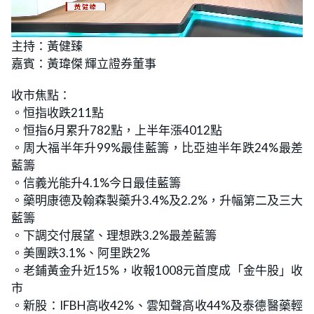
L
U
o
n
主持：黃健臻
a
m
d
u
嘉賓：黃瑋傑 輝立證券董事
e
t
d
e
:
1
收市焦點：
.
8
。恒指收跌211點
7
%
。恒指6月累升782點，上半年漲4012點
。周大福半年升99%最佳藍籌，比亞迪半年跌24%最差
藍籌
。信義光能升4.1%今日最佳藍籌
。藥明康德及翰森製藥升3.4%及2.2%，升幅第二及三大
藍籌
。下調交付展望、理想跌3.2%最差藍籌
。美團跌3.1%、阿里跌2%
。老鋪黃金升近15%，收報1008元首度成「金牛股」收
市
。新股：IFBH高收42%、雲知聲高收44%及泰德醫藥輕