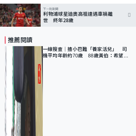
下一則新聞
利物浦球星迪奧高祖達遇車禍離
世 終年28歲
推薦閱讀
一線搜查｜揸小巴難「養家活兒」 司
機平均年齡約70歲 88歲黃伯：希望一
直揸落去