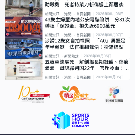
動殺機 死者持菜刀斬傷樓上鄰居後墮
斃
2026年08月08日
新聞資訊
港聞
首頁新聞
43歲主婦墮內地公安電騙陷阱 分81次
轉賬「保證金」損失近6900萬元
2026年08月07日
新聞資訊
港聞
首頁新聞
涉誘12歲女自拍祼照 「A0」男捱足
年半冤獄 法官推翻裁決：抄錯標點
2026年08月06日
新聞資訊
新聞熱話
五歲童遭虐死｜解剖揭長期捱餓、傷痕
纍纍 母認罪判囚22年 官斥冷血：同
類案最惡劣
2026年08月05日
新聞資訊
港聞
首頁新聞