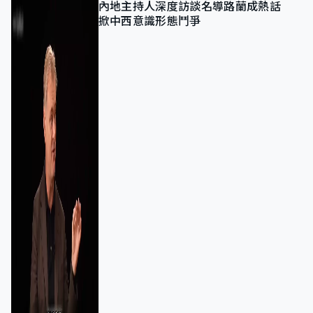
內地主持人深度訪談名導路蘭成熱話
掀中西意識形態鬥爭