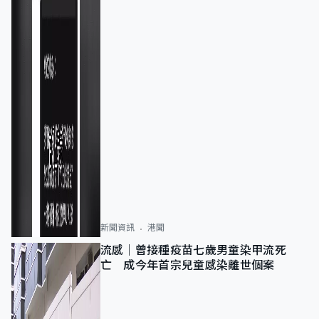
新聞資訊
港聞
流感｜曾接種疫苗七歲男童染甲流死
亡 成今年首宗兒童感染離世個案