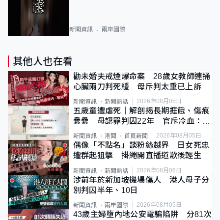
新聞資訊
兩岸國際
其他人也在看
勸未婚夫戒煙爆命案 28歲女教師連捅
心臟兩刀判死緩 母斥判太重已上訴
2026年08月05日
新聞資訊
新聞熱話
五歲童遭虐死｜解剖揭長期捱餓、傷痕
纍纍 母認罪判囚22年 官斥冷血：同
類案最惡劣
2026年08月05日
新聞資訊
港聞
首頁新聞
偶像「不點名」談粉絲越界 日女死忠
遭群起狙擊 掛繩開直播道歉後輕生
2026年08月06日
新聞資訊
新聞熱話
涉前年於新加坡機場傷人 港人母子分
別判囚半年、10日
2026年08月05日
新聞資訊
兩岸國際
43歲主婦墮內地公安電騙陷阱 分81次