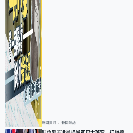
新聞資訊
新聞熱話
旺角男子凌晨追通宵巴士落空 打爆擋