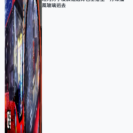
風玻璃逃去