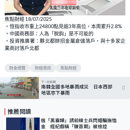
L
U
o
n
焦點財經 18/07/2025
a
m
d
u
。恒指收市重上24800點見逾3年高位，本周累升2.8%
e
t
d
e
:
。中國商務部：人為「脫鈎」是不可能的
3
.
。投資推廣署：夥北都辦招金屬倉儲落戶，與十多家企
6
8
業商討落戶北都
%
財金總覽
財經資訊
焦點財經
下一則新聞
南韓全國多地暴雨成災 日本西部
地區亦下暴雨
推薦閱讀
俄「黑寡婦」誘前線士兵閃婚騙撫恤
金 經紀戲稱「賺首期」被檢控