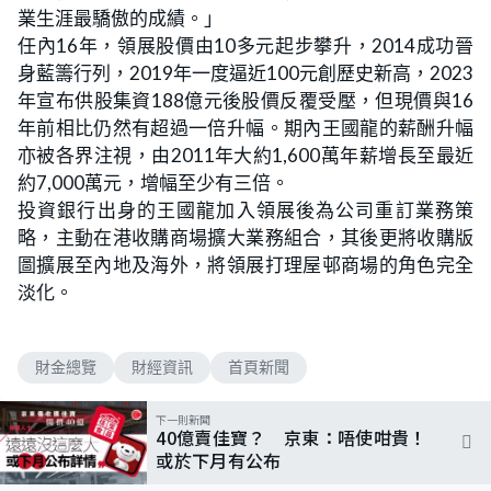
業生涯最驕傲的成績。」
任內16年，領展股價由10多元起步攀升，2014成功晉
身藍籌行列，2019年一度逼近100元創歷史新高，2023
年宣布供股集資188億元後股價反覆受壓，但現價與16
年前相比仍然有超過一倍升幅。期內王國龍的薪酬升幅
亦被各界注視，由2011年大約1,600萬年薪增長至最近
約7,000萬元，增幅至少有三倍。
投資銀行出身的王國龍加入領展後為公司重訂業務策
略，主動在港收購商場擴大業務組合，其後更將收購版
圖擴展至內地及海外，將領展打理屋邨商場的角色完全
淡化。
財金總覽
財經資訊
首頁新聞
下一則新聞
40億賣佳寶？ 京東：唔使咁貴！
或於下月有公布