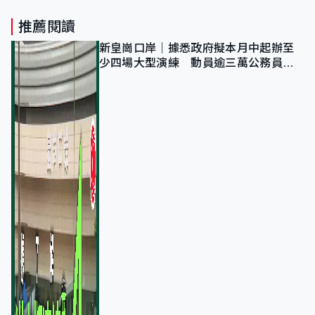
推薦閱讀
新皇崗口岸｜據悉政府擬本月中起辦至
少四場大型演練 動員逾三萬公務員人
次測試