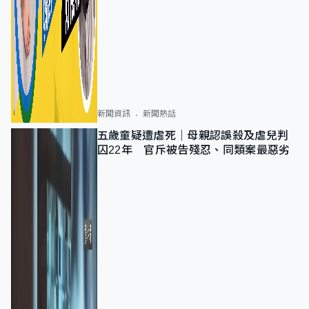
新聞資訊
新聞熱話
五歲童疑遭虐死｜母親認誤殺及虐兒判
囚22年 官斥被告殘忍、同類案最惡劣