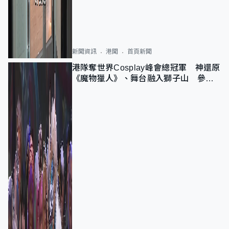
新聞資訊
港聞
首頁新聞
港隊奪世界Cosplay峰會總冠軍 神還原
《魔物獵人》、舞台融入獅子山 參賽
者：讓大家認識香港