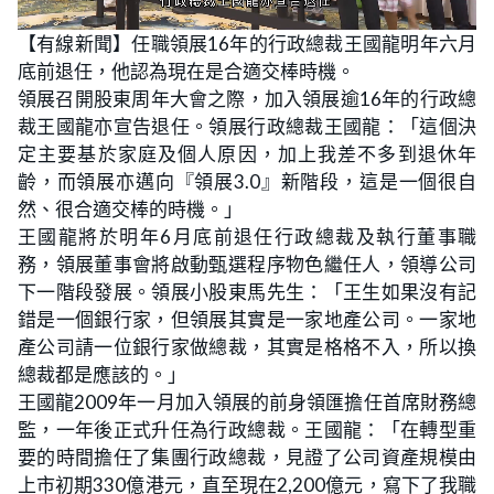
L
U
o
n
【有線新聞】任職領展16年的行政總裁王國龍明年六月
a
m
d
u
底前退任，他認為現在是合適交棒時機。
e
t
d
e
:
領展召開股東周年大會之際，加入領展逾16年的行政總
1
9
裁王國龍亦宣告退任。領展行政總裁王國龍：「這個決
.
2
定主要基於家庭及個人原因，加上我差不多到退休年
3
%
齡，而領展亦邁向『領展3.0』新階段，這是一個很自
然、很合適交棒的時機。」
王國龍將於明年6月底前退任行政總裁及執行董事職
務，領展董事會將啟動甄選程序物色繼任人，領導公司
下一階段發展。領展小股東馬先生：「王生如果沒有記
錯是一個銀行家，但領展其實是一家地產公司。一家地
產公司請一位銀行家做總裁，其實是格格不入，所以換
總裁都是應該的。」
王國龍2009年一月加入領展的前身領匯擔任首席財務總
監，一年後正式升任為行政總裁。王國龍：「在轉型重
要的時間擔任了集團行政總裁，見證了公司資產規模由
上市初期330億港元，直至現在2,200億元，寫下了我職