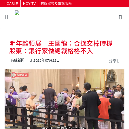
i-CABLE
HOY TV
有線寬頻及電訊服務
返回
明年離領展 王國龍：合適交棒時機
按輸入鍵開始搜尋
股東：銀行家做總裁格格不入
有線新聞
2025年07月22日
分享