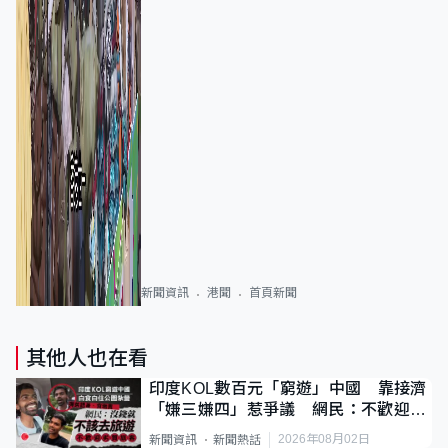
新聞資訊
港聞
首頁新聞
其他人也在看
印度KOL數百元「窮遊」中國 靠接濟
「嫌三嫌四」惹爭議 網民：不歡迎劣
質旅客
2026年08月02日
新聞資訊
新聞熱話