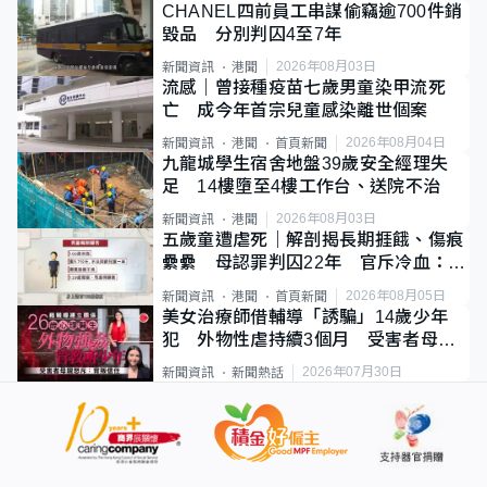
CHANEL四前員工串謀偷竊逾700件銷
毀品 分別判囚4至7年
2026年08月03日
新聞資訊
港聞
流感｜曾接種疫苗七歲男童染甲流死
亡 成今年首宗兒童感染離世個案
2026年08月04日
新聞資訊
港聞
首頁新聞
九龍城學生宿舍地盤39歲安全經理失
足 14樓墮至4樓工作台、送院不治
2026年08月03日
新聞資訊
港聞
五歲童遭虐死｜解剖揭長期捱餓、傷痕
纍纍 母認罪判囚22年 官斥冷血：同
類案最惡劣
2026年08月05日
新聞資訊
港聞
首頁新聞
美女治療師借輔導「誘騙」14歲少年
犯 外物性虐持續3個月 受害者母：
要保護其他人
2026年07月30日
新聞資訊
新聞熱話