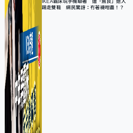
IKEA霸床玩手機瞓著 遭「無良」途人
踢走雙鞋 網民驚訝：冇著襪咁盡！？