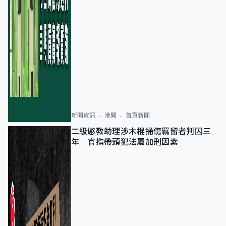
新聞資訊
港聞
首頁新聞
二級懲教助理涉木棍捅傷羈留者判囚三
年 官指帶頭犯法屬加刑因素