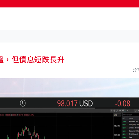
測升溫，但債息短跌長升
分