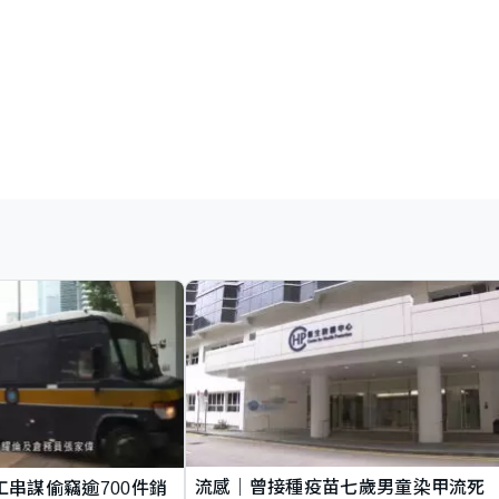
流感｜曾接種疫苗七歲男童染甲流死
工串謀偷竊逾700件銷