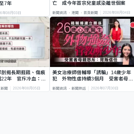
亡 成今年首宗兒童感染離世個案
至7年
2026年08月04日
新聞資訊
港聞
首頁新聞
26年08月03日
解剖揭長期捱餓、傷痕
美女治療師借輔導「誘騙」14歲少年
22年 官斥冷血：同
犯 外物性虐持續3個月 受害者母：
要保護其他人
2026年08月05日
2026年07月30日
頁新聞
新聞資訊
新聞熱話