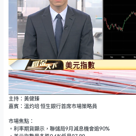
L
U
o
n
主持：黃健臻
a
m
d
u
e
t
嘉賓：溫灼培 恒生銀行首席市場策略員
d
e
:
4
.
4
市場焦點：
0
%
。利率期貨顯示，聯儲局9月減息機會逾90%