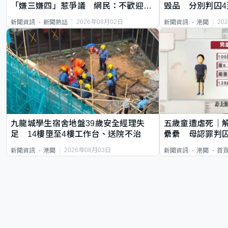
「嫌三嫌四」惹爭議 網民：不歡迎劣
毀品 分別判囚4
質旅客
2026年08月02日
20
新聞資訊
新聞熱話
新聞資訊
港聞
九龍城學生宿舍地盤39歲安全經理失
五歲童遭虐死｜
足 14樓墮至4樓工作台、送院不治
纍纍 母認罪判囚
類案最惡劣
2026年08月03日
新聞資訊
港聞
新聞資訊
港聞
首