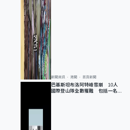
新聞資訊
港聞
首頁新聞
巴基斯坦布洛阿特峰雪崩 10人
國際登山隊全數罹難 包括一名中
國公民