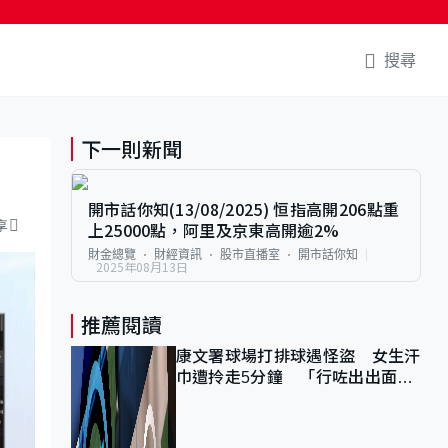
搜尋
下一則新聞
開市話你知(13/08/2025) 恒指高開206點重
享
上25000點，阿里及京東高開逾2%
財金總覽
財經資訊
股市直播室
開市話你知
2025年08月13日
推薦閱讀
康文署球場打排球遇怪盜 女生汗
巾遭拎走5分鐘 「行咗出出面唔
知做乜」