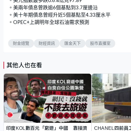
。美元指數最多跌0.6%低見97.89
。美兩年債息曾跌逾6個基點到3.7厘邊沿
。美十年期債息曾經升近5個基點至4.33厘水平
。OPEC+上調明年全球石油需求預測
財金總覽
財經資訊
匯金天下
股市直播室
其他人也在看
印度KOL數百元「窮遊」中國 靠接濟
CHANEL四前員