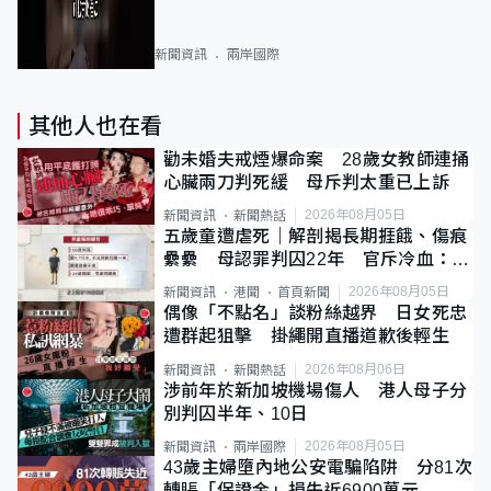
新聞資訊
兩岸國際
其他人也在看
勸未婚夫戒煙爆命案 28歲女教師連捅
心臟兩刀判死緩 母斥判太重已上訴
2026年08月05日
新聞資訊
新聞熱話
五歲童遭虐死｜解剖揭長期捱餓、傷痕
纍纍 母認罪判囚22年 官斥冷血：同
類案最惡劣
2026年08月05日
新聞資訊
港聞
首頁新聞
偶像「不點名」談粉絲越界 日女死忠
遭群起狙擊 掛繩開直播道歉後輕生
2026年08月06日
新聞資訊
新聞熱話
涉前年於新加坡機場傷人 港人母子分
別判囚半年、10日
2026年08月05日
新聞資訊
兩岸國際
43歲主婦墮內地公安電騙陷阱 分81次
轉賬「保證金」損失近6900萬元