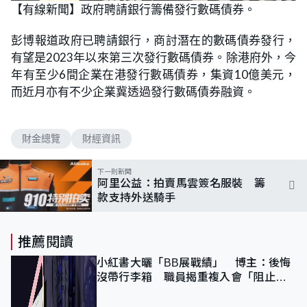
n
【有線新聞】政府聘請銀行籌備發行數碼債券。
a
m
d
u
e
t
d
e
彭博報道政府已聘請銀行，商討潛在的數碼債券發行，
:
1
有望是2023年以來第三次發行數碼債券。除港府外，今
0
0
年有至少6間企業在港發行數碼債券，集資10億美元，
.
0
而近月亦有不少企業冀透過發行數碼債券融資。
0
%
財金總覽
財經資訊
下一則新聞
阿里公益：拍賣馬雲簽名服裝 籌
款支持外送騎手
推薦閱讀
小紅書大曬「BB展戰績」 博主：後悔
沒帶行李箱 職員揭重複入會「阻止唔
到」