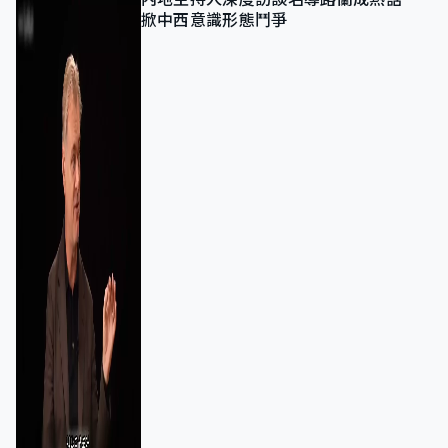
掀中西意識形態鬥爭