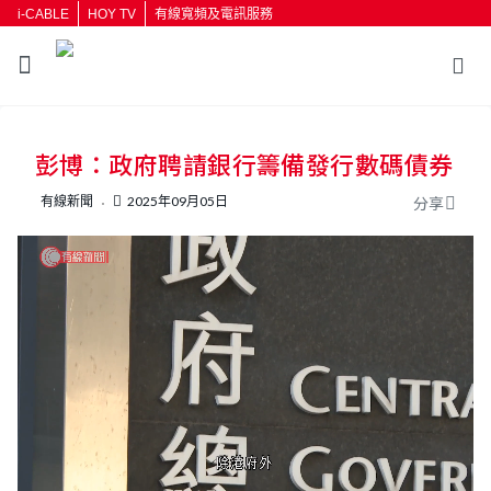
i-CABLE
HOY TV
有線寬頻及電訊服務
返回
彭博：政府聘請銀行籌備發行數碼債券
按輸入鍵開始搜尋
有線新聞
2025年09月05日
分享
L
U
o