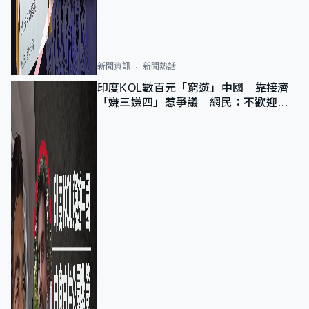
新聞資訊
新聞熱話
印度KOL數百元「窮遊」中國 靠接濟
「嫌三嫌四」惹爭議 網民：不歡迎劣
質旅客