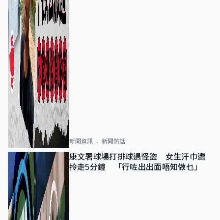
新聞資訊
新聞熱話
康文署球場打排球遇怪盜 女生汗巾遭
拎走5分鐘 「行咗出出面唔知做乜」