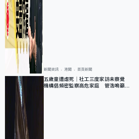
新聞資訊
港聞
首頁新聞
五歲童遭虐死｜社工三度家訪未察覺
機構倡頻密監察高危家庭 管浩鳴籲加
強跨部門協作