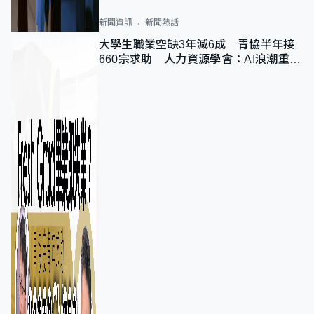
新聞資訊
新聞熱話
大學生職業空缺3年減6成 青協半年接
660宗求助 人力資源學會：AI浪潮重整
職位需求