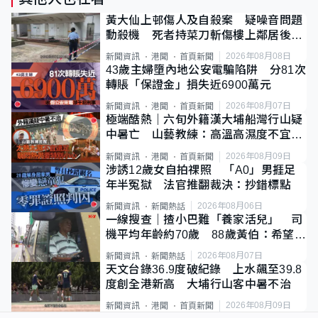
黃大仙上邨傷人及自殺案 疑噪音問題
動殺機 死者持菜刀斬傷樓上鄰居後墮
斃
2026年08月08日
新聞資訊
港聞
首頁新聞
43歲主婦墮內地公安電騙陷阱 分81次
轉賬「保證金」損失近6900萬元
2026年08月07日
新聞資訊
港聞
首頁新聞
極端酷熱｜六旬外籍漢大埔船灣行山疑
中暑亡 山藝教練：高溫高濕度不宜遠
足
2026年08月09日
新聞資訊
港聞
首頁新聞
涉誘12歲女自拍祼照 「A0」男捱足
年半冤獄 法官推翻裁決：抄錯標點
2026年08月06日
新聞資訊
新聞熱話
一線搜查｜揸小巴難「養家活兒」 司
機平均年齡約70歲 88歲黃伯：希望一
直揸落去
2026年08月07日
新聞資訊
新聞熱話
天文台錄36.9度破紀錄 上水飆至39.8
度創全港新高 大埔行山客中暑不治
2026年08月09日
新聞資訊
港聞
首頁新聞