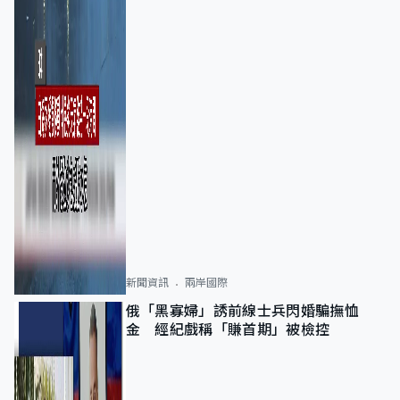
新聞資訊
兩岸國際
俄「黑寡婦」誘前線士兵閃婚騙撫恤
金 經紀戲稱「賺首期」被檢控