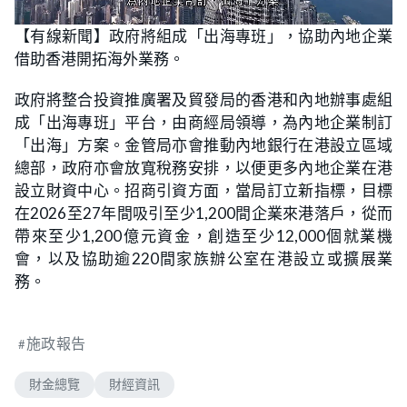
L
U
o
n
【有線新聞】政府將組成「出海專班」，協助內地企業
a
m
d
u
借助香港開拓海外業務。
e
t
d
e
:
5
政府將整合投資推廣署及貿發局的香港和內地辦事處組
5
.
成「出海專班」平台，由商經局領導，為內地企業制訂
1
0
「出海」方案。金管局亦會推動內地銀行在港設立區域
%
總部，政府亦會放寬稅務安排，以便更多內地企業在港
設立財資中心。招商引資方面，當局訂立新指標，目標
在2026至27年間吸引至少1,200間企業來港落戶，從而
帶來至少1,200億元資金，創造至少12,000個就業機
會，以及協助逾220間家族辦公室在港設立或擴展業
務。
施政報告
財金總覽
財經資訊