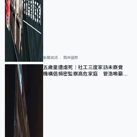
新聞資訊
兩岸國際
五歲童遭虐死｜社工三度家訪未察覺
機構倡頻密監察高危家庭 管浩鳴籲加
強跨部門協作