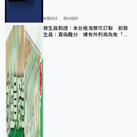
新聞資訊
兩岸國際
救生員假證｜本台揭淘寶可訂製 前救
生員：真偽難分 爆有外判商為免「封
池」沒做足檢查