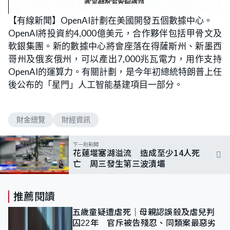
L
U
o
n
【有線新聞】OpenAI計劃在美國開發五個數據中心。
a
m
d
u
OpenAI將投資約4,000億美元，合作夥伴包括甲骨文及
e
t
d
e
:
軟銀集團。新的數據中心將會座落在得薩斯州、新墨西
8
3
哥州及俄亥俄州，可以產出7,000兆瓦電力，用作支持
.
3
OpenAI的運算力。有關計劃，是今年初總統特朗普上任
3
%
後公布的「星門」人工智能基建項目一部分。
財金總覽
財經資訊
下一則新聞
花蓮堰塞湖溢流 造成至少14人死
亡 周三發生第三波潰壩
推薦閱讀
五歲童疑遭虐死｜母親認誤殺及虐兒判
囚22年 官斥被告殘忍、同類案最惡劣