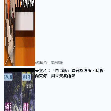
新聞資訊
兩岸國際
天文台：「白海豚」減弱為強颱、料移
向東海 周末天氣酷熱