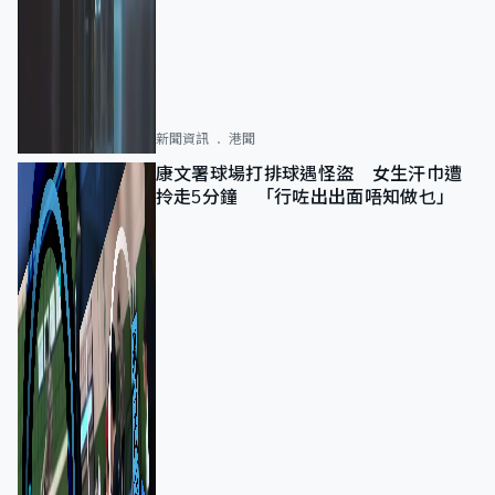
新聞資訊
港聞
康文署球場打排球遇怪盜 女生汗巾遭
拎走5分鐘 「行咗出出面唔知做乜」