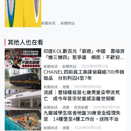
新聞資訊
新聞熱話
其他人也在看
印度KOL數百元「窮遊」中國 靠接濟
「嫌三嫌四」惹爭議 網民：不歡迎劣
質旅客
2026年08月02日
新聞資訊
新聞熱話
CHANEL四前員工串謀偷竊逾700件銷
毀品 分別判囚4至7年
2026年08月03日
新聞資訊
港聞
流感｜曾接種疫苗七歲男童染甲流死
亡 成今年首宗兒童感染離世個案
2026年08月04日
新聞資訊
港聞
首頁新聞
九龍城學生宿舍地盤39歲安全經理失
足 14樓墮至4樓工作台、送院不治
2026年08月03日
新聞資訊
港聞