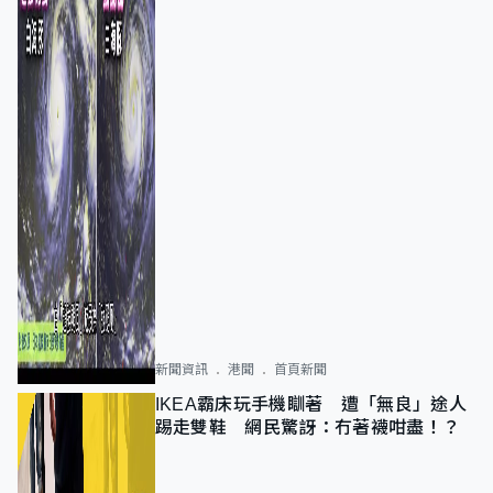
新聞資訊
港聞
首頁新聞
IKEA霸床玩手機瞓著 遭「無良」途人
踢走雙鞋 網民驚訝：冇著襪咁盡！？