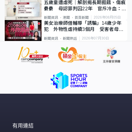
五歲童遭虐死｜解剖揭長期捱餓、傷痕
纍纍 母認罪判囚22年 官斥冷血：同
類案最惡劣
2026年08月05日
新聞資訊
港聞
首頁新聞
美女治療師借輔導「誘騙」14歲少年
犯 外物性虐持續3個月 受害者母：
要保護其他人
2026年07月30日
新聞資訊
新聞熱話
有用連結