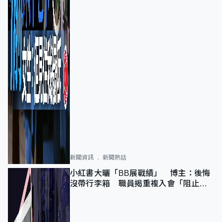
新聞資訊
新聞熱話
小紅書大曬「BB展戰績」 博主：後悔
沒帶行李箱 職員揭重複入會「阻止唔
到」