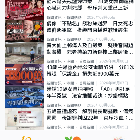
勸未婚夫戒煙爆命案 28歲女教師連捅
心臟兩刀判死緩 母斥判太重已上訴
2026年08月05日
新聞資訊
新聞熱話
偶像「不點名」談粉絲越界 日女死忠
遭群起狙擊 掛繩開直播道歉後輕生
2026年08月06日
新聞資訊
新聞熱話
黃大仙上邨傷人及自殺案 疑噪音問題
動殺機 死者持菜刀斬傷樓上鄰居後墮
斃
2026年08月08日
新聞資訊
港聞
首頁新聞
43歲主婦墮內地公安電騙陷阱 分81次
轉賬「保證金」損失近6900萬元
2026年08月07日
新聞資訊
港聞
首頁新聞
涉誘12歲女自拍祼照 「A0」男捱足
年半冤獄 法官推翻裁決：抄錯標點
2026年08月06日
新聞資訊
新聞熱話
五歲童遭虐死｜解剖揭長期捱餓、傷痕
纍纍 母認罪判囚22年 官斥冷血：同
類案最惡劣
2026年08月05日
新聞資訊
港聞
首頁新聞