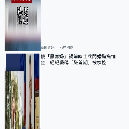
新聞資訊
兩岸國際
俄「黑寡婦」誘前線士兵閃婚騙撫恤
金 經紀戲稱「賺首期」被檢控