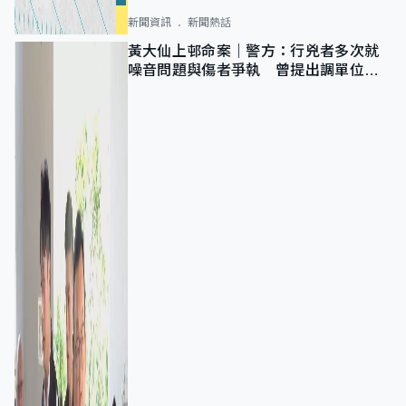
新聞資訊
新聞熱話
黃大仙上邨命案｜警方：行兇者多次就
噪音問題與傷者爭執 曾提出調單位已
獲批