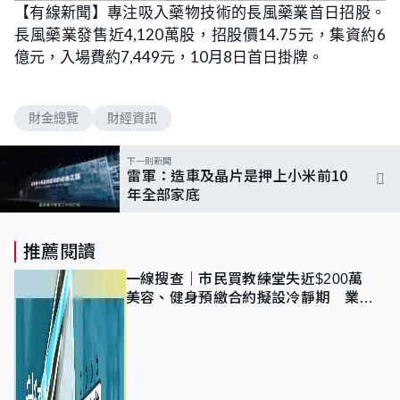
n
【有線新聞】專注吸入藥物技術的長風藥業首日招股。
a
m
d
u
長風藥業發售近4,120萬股，招股價14.75元，集資約6
e
t
d
e
:
億元，入場費約7,449元，10月8日首日掛牌。
1
0
0
.
0
財金總覽
財經資訊
0
%
下一則新聞
雷軍：造車及晶片是押上小米前10
年全部家底
推薦閱讀
一線搜查｜市民買教練堂失近$200萬
美容、健身預繳合約擬設冷靜期 業界
憂退款計法對商戶不公