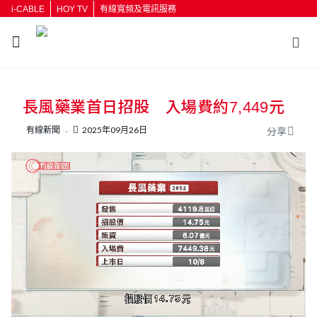
i-CABLE
HOY TV
有線寬頻及電訊服務
長風藥業首日招股 入場費約7,449元
有線新聞
2025年09月26日
分享
L
U
o