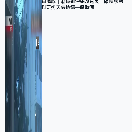
白海豚｜漸遠離沖繩及奄美 緩慢移動
料惡劣天氣持續一段時間