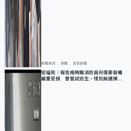
新聞資訊
港聞
首頁新聞
宏福苑｜報告揭殉職消防員何偉豪裝備
嚴重受損 曾嘗試逃生、惜別無選擇下
棄裝備墮樓