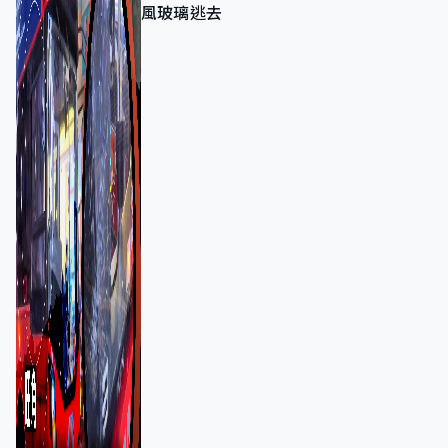
風玻璃逃去