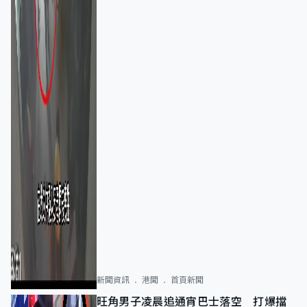
新聞資訊
港聞
首頁新聞
旺角男子凌晨追通宵巴士落空 打爆擋