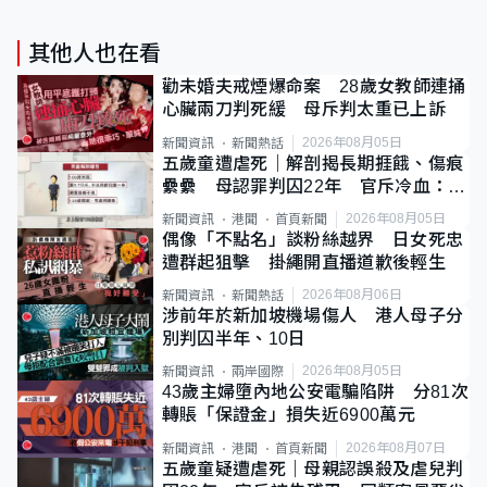
其他人也在看
勸未婚夫戒煙爆命案 28歲女教師連捅
心臟兩刀判死緩 母斥判太重已上訴
2026年08月05日
新聞資訊
新聞熱話
五歲童遭虐死｜解剖揭長期捱餓、傷痕
纍纍 母認罪判囚22年 官斥冷血：同
類案最惡劣
2026年08月05日
新聞資訊
港聞
首頁新聞
偶像「不點名」談粉絲越界 日女死忠
遭群起狙擊 掛繩開直播道歉後輕生
2026年08月06日
新聞資訊
新聞熱話
涉前年於新加坡機場傷人 港人母子分
別判囚半年、10日
2026年08月05日
新聞資訊
兩岸國際
43歲主婦墮內地公安電騙陷阱 分81次
轉賬「保證金」損失近6900萬元
2026年08月07日
新聞資訊
港聞
首頁新聞
五歲童疑遭虐死｜母親認誤殺及虐兒判