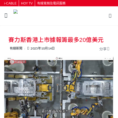
i-CABLE
HOY TV
有線寬頻及電訊服務
返回
賽力斯香港上市據報籌最多20億美元
按輸入鍵開始搜尋
有線新聞
2025年10月14日
分享
L
U
o