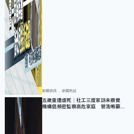
新聞資訊
新聞熱話
五歲童遭虐死｜社工三度家訪未察覺
機構倡頻密監察高危家庭 管浩鳴籲加
強跨部門協作