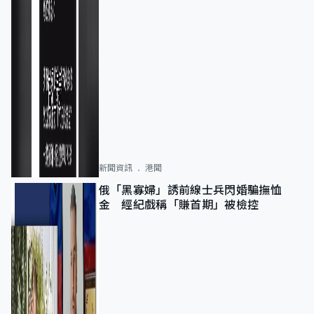
新聞資訊
港聞
俄「黑寡婦」誘前線士兵閃婚騙撫恤
金 經紀戲稱「賺首期」被檢控