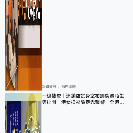
新聞資訊
兩岸國際
一線搜查｜連鎖店試身室布簾突遭陌生
男扯開 港女換衫險走光報警 全港分
店急換實體門