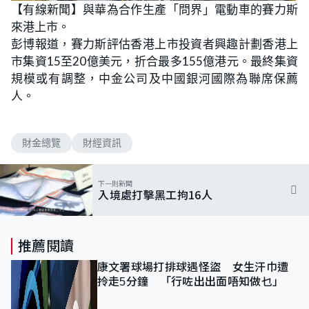
n
【有線新聞】與華為合作生產「問界」電動車的賽力斯
a
m
d
u
來港上市。
e
t
d
e
:
彭博報道，賽力斯評估香港上市投資者興趣計劃香港上
1
0
市集資15至20億美元，折合最多155億港元。最終集資
0
.
規模或有調整，中金公司及中國銀河國際為聯席保薦
0
0
人。
%
財金總覽
財經資訊
下一則新聞
入境處打擊黑工拘16人
推薦閱讀
康文署球場打排球遇怪盜 女生汗巾遭
拎走5分鐘 「行咗出出面唔知做乜」