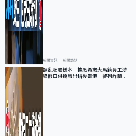
新聞資訊
新聞熱話
調亂胚胎樣本｜據悉希愈大馬籍員工涉
錄假口供掩飾出錯後離港 警列詐騙
正通緝在逃人士