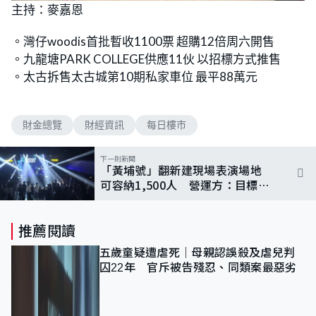
n
主持：麥嘉恩
a
m
d
u
e
t
d
e
。灣仔woodis首批暫收1100票 超購12倍周六開售
:
9
。九龍塘PARK COLLEGE供應11伙 以招標方式推售
.
8
。太古拆售太古城第10期私家車位 最平88萬元
4
%
財金總覽
財經資訊
每日樓市
下一則新聞
「黃埔號」翻新建現場表演場地
可容納1,500人 營運方：目標每
年辦250場表演
推薦閱讀
五歲童疑遭虐死｜母親認誤殺及虐兒判
囚22年 官斥被告殘忍、同類案最惡劣