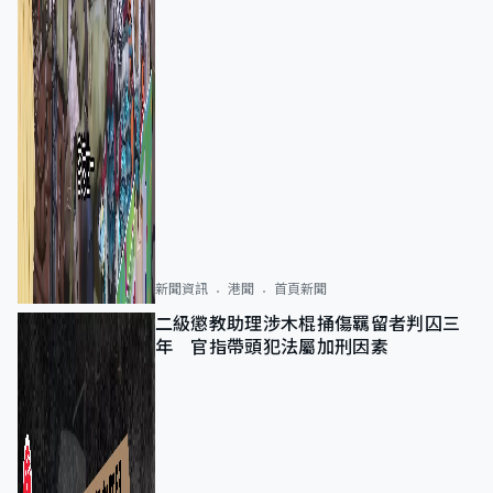
新聞資訊
港聞
首頁新聞
二級懲教助理涉木棍捅傷羈留者判囚三
年 官指帶頭犯法屬加刑因素