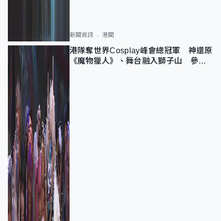
新聞資訊
港聞
港隊奪世界Cosplay峰會總冠軍 神還原
《魔物獵人》、舞台融入獅子山 參賽
者：讓大家認識香港