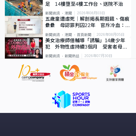
足 14樓墮至4樓工作台、送院不治
2026年08月03日
新聞資訊
港聞
五歲童遭虐死｜解剖揭長期捱餓、傷痕
纍纍 母認罪判囚22年 官斥冷血：同
類案最惡劣
2026年08月05日
新聞資訊
港聞
首頁新聞
美女治療師借輔導「誘騙」14歲少年
犯 外物性虐持續3個月 受害者母：
要保護其他人
2026年07月30日
新聞資訊
新聞熱話