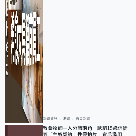
新聞資訊
港聞
首頁新聞
教會牧師一人分飾兩角 誘騙15歲信徒
簽「主奴契約」性侵拍片 官斥濫用教