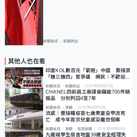
新聞資訊
新聞熱話
其他人也在看
印度KOL數百元「窮遊」中國 靠接濟
「嫌三嫌四」惹爭議 網民：不歡迎劣
質旅客
2026年08月02日
新聞資訊
新聞熱話
CHANEL四前員工串謀偷竊逾700件銷
毀品 分別判囚4至7年
2026年08月03日
新聞資訊
港聞
流感｜曾接種疫苗七歲男童染甲流死
亡 成今年首宗兒童感染離世個案
2026年08月04日
新聞資訊
港聞
首頁新聞
九龍城學生宿舍地盤39歲安全經理失