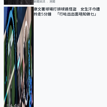
新聞資訊
港聞
康文署球場打排球遇怪盜 女生汗巾遭
拎走5分鐘 「行咗出出面唔知做乜」