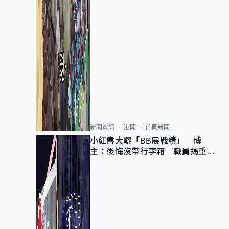
新聞資訊
港聞
首頁新聞
小紅書大曬「BB展戰績」 博
主：後悔沒帶行李箱 職員揭重複
入會「阻止唔到」