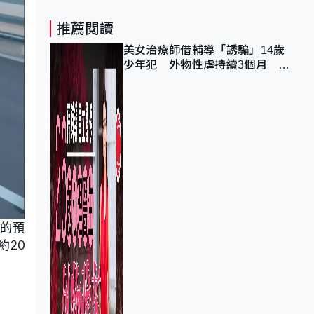
推薦閱讀
美女治療師借輔導「誘騙」14歲
少年犯 外物性虐持續3個月 受
害者母：要保護其他人
5的預
約20