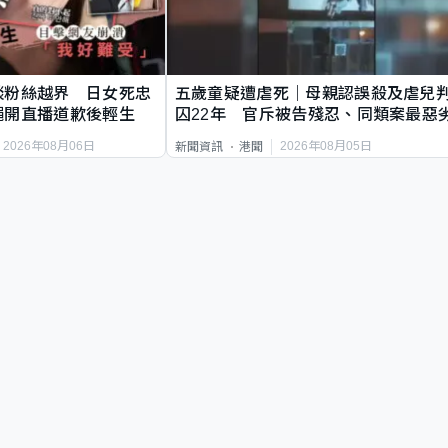
談粉絲越界 日女死忠
五歲童疑遭虐死｜母親認誤殺及虐兒
繩開直播道歉後輕生
囚22年 官斥被告殘忍、同類案最惡
2026年08月06日
2026年08月05日
新聞資訊
港聞