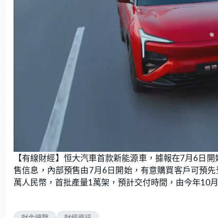
【有線財經】恒大汽車首款新能源車，據報在7月6日開
售信息，內部預售由7月6日開始，有意購買客戶可預先
萬人民幣，首批產量1萬架，預計交付時間，由今年10
財金總覽
財經資訊