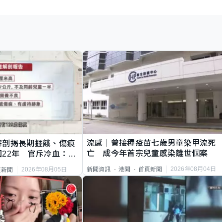
流感｜曾接種疫苗七歲男童染甲流死
解剖揭長期捱餓、傷痕
亡 成今年首宗兒童感染離世個案
22年 官斥冷血：同
2026年08月04日
新聞資訊
港聞
首頁新聞
2026年08月05日
頁新聞