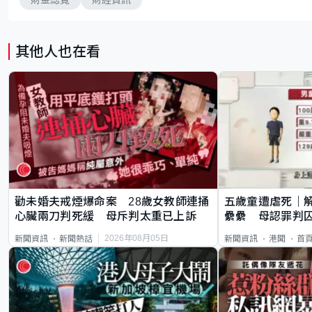
其他人也在看
勸未婚夫戒煙爆命案 28歲女教師連捅
五歲童遭虐死｜
心臟兩刀判死緩 母斥判太重已上訴
纍纍 母認罪判囚
類案最惡劣
2026年08月05日
新聞資訊
新聞熱話
新聞資訊
港聞
首