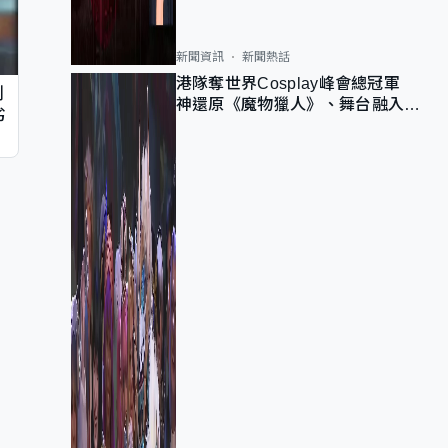
新聞資訊
新聞熱話
港隊奪世界Cosplay峰會總冠軍
判
神還原《魔物獵人》、舞台融入獅
劣
子山 參賽者：讓大家認識香港