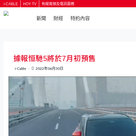
i-CABLE
HOY TV
有線寬頻及電訊服務
新聞
財經
特約內容
返回
據報恒馳5將於7月初預售
i-Cable
2022年06月30日