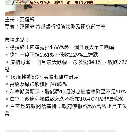
L
U
o
n
主持：黃健臻
a
m
d
u
嘉賓：潘國光 富邦銀行投資策略及研究部主管
e
t
d
e
:
3
市場焦點：
.
2
。標指終止四連揚挫1.66%錄一個月最大單日跌幅
7
%
。納指一度下挫2.61%、低收2.29%三連跌
。道指錄逾一個月最大跌幅，最多瀉843點、收跌797
點
。Tesla挫逾6%、美股七雄中最差
。高盛及摩通股價回落逾3%
。利率期貨顯示，聯儲局12月減息機會率降至不足50%
。白宮：政府停擺或致永久不發布10月CPI及非農職位
。白宮經濟顧問哈塞特：政府停擺或致6萬私止員工失
業