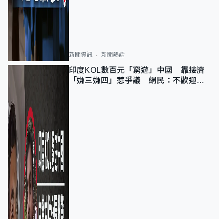
新聞資訊
新聞熱話
印度KOL數百元「窮遊」中國 靠接濟
「嫌三嫌四」惹爭議 網民：不歡迎劣
質旅客