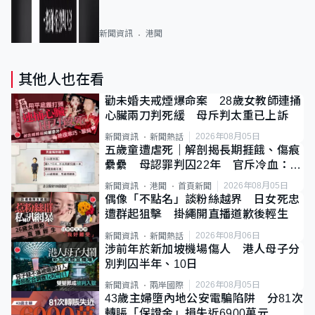
新聞資訊
港聞
其他人也在看
勸未婚夫戒煙爆命案 28歲女教師連捅
心臟兩刀判死緩 母斥判太重已上訴
2026年08月05日
新聞資訊
新聞熱話
五歲童遭虐死｜解剖揭長期捱餓、傷痕
纍纍 母認罪判囚22年 官斥冷血：同
類案最惡劣
2026年08月05日
新聞資訊
港聞
首頁新聞
偶像「不點名」談粉絲越界 日女死忠
遭群起狙擊 掛繩開直播道歉後輕生
2026年08月06日
新聞資訊
新聞熱話
涉前年於新加坡機場傷人 港人母子分
別判囚半年、10日
2026年08月05日
新聞資訊
兩岸國際
43歲主婦墮內地公安電騙陷阱 分81次
轉賬「保證金」損失近6900萬元