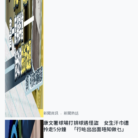
新聞資訊
新聞熱話
康文署球場打排球遇怪盜 女生汗巾遭
拎走5分鐘 「行咗出出面唔知做乜」