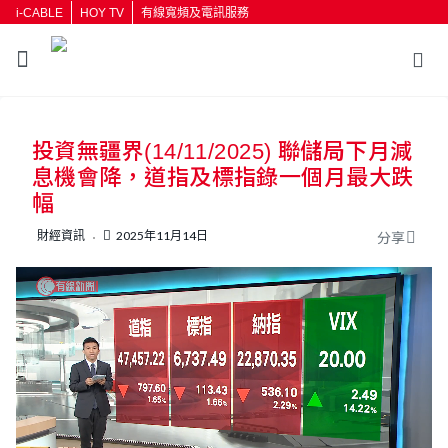
i-CABLE
HOY TV
有線寬頻及電訊服務
返回
投資無疆界(14/11/2025) 聯儲局下月減
按輸入鍵開始搜尋
息機會降，道指及標指錄一個月最大跌
幅
財經資訊
2025年11月14日
分享