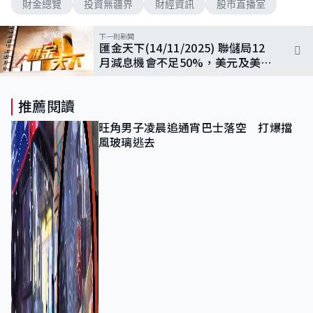
財金總覽
投資無疆界
財經資訊
股市直播室
下一則新聞
匯金天下(14/11/2025) 聯儲局12
月減息機會不足50%，美元及美債
價格齊跌
推薦閱讀
旺角男子凌晨追通宵巴士落空 打爆擋
風玻璃逃去