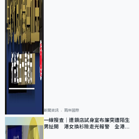
新聞資訊
兩岸國際
一線搜查｜連鎖店試身室布簾突遭陌生
男扯開 港女換衫險走光報警 全港分
店急換實體門