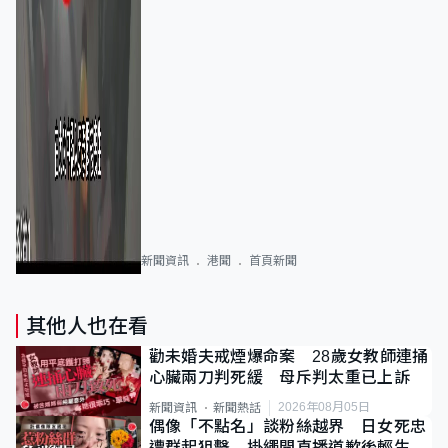
新聞資訊
港聞
首頁新聞
其他人也在看
勸未婚夫戒煙爆命案 28歲女教師連捅
心臟兩刀判死緩 母斥判太重已上訴
2026年08月05日
新聞資訊
新聞熱話
偶像「不點名」談粉絲越界 日女死忠
遭群起狙擊 掛繩開直播道歉後輕生