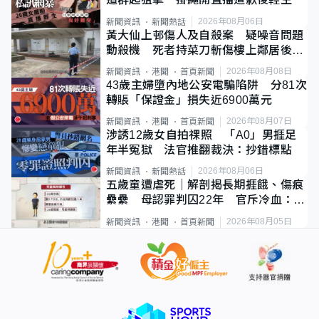
2026年08月06日
新聞資訊
新聞熱話
黃大仙上邨傷人及自殺案 疑噪音問題
動殺機 死者持菜刀斬傷樓上鄰居後墮
斃
2026年08月08日
新聞資訊
港聞
首頁新聞
43歲主婦墮內地公安電騙陷阱 分81次
轉賬「保證金」損失近6900萬元
2026年08月07日
新聞資訊
港聞
首頁新聞
涉誘12歲女自拍祼照 「A0」男捱足
年半冤獄 法官推翻裁決：抄錯標點
2026年08月06日
新聞資訊
新聞熱話
五歲童遭虐死｜解剖揭長期捱餓、傷痕
纍纍 母認罪判囚22年 官斥冷血：同
類案最惡劣
2026年08月05日
新聞資訊
港聞
首頁新聞