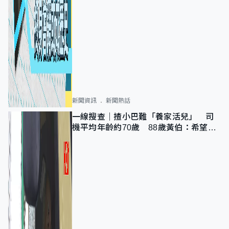
新聞資訊
新聞熱話
一線搜查｜揸小巴難「養家活兒」 司
機平均年齡約70歲 88歲黃伯：希望一
直揸落去