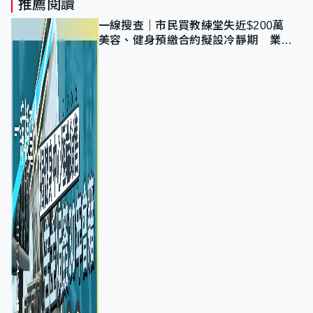
推薦閱讀
一線搜查｜市民買教練堂失近$200萬
美容、健身預繳合約擬設冷靜期 業界
憂退款計法對商戶不公