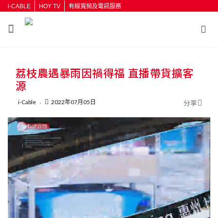
i-CABLE
HOY TV
有線寬頻及電訊服務
返回
荔枝農遇暴雨因禍得福 直播帶貨擴客
按輸入鍵開始搜尋
源
i-Cable
2022年07月05日
分享