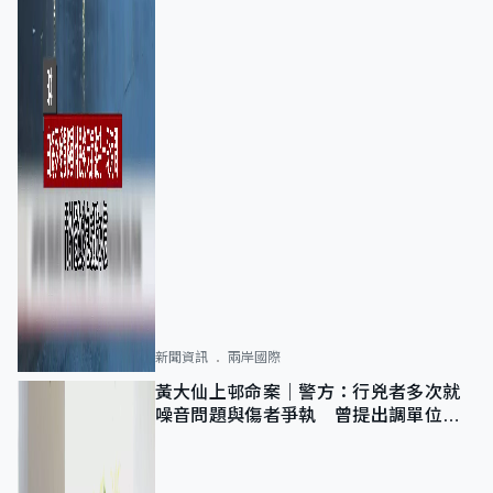
新聞資訊
兩岸國際
黃大仙上邨命案｜警方：行兇者多次就
噪音問題與傷者爭執 曾提出調單位已
獲批