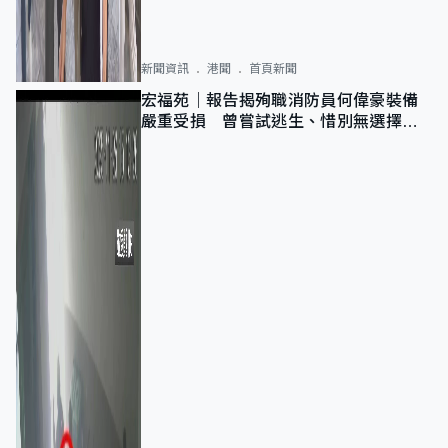
新聞資訊
港聞
首頁新聞
宏福苑｜報告揭殉職消防員何偉豪裝備
嚴重受損 曾嘗試逃生、惜別無選擇下
棄裝備墮樓