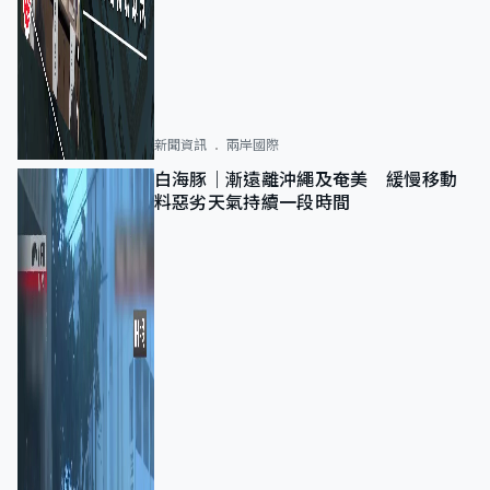
新聞資訊
兩岸國際
白海豚｜漸遠離沖繩及奄美 緩慢移動
料惡劣天氣持續一段時間