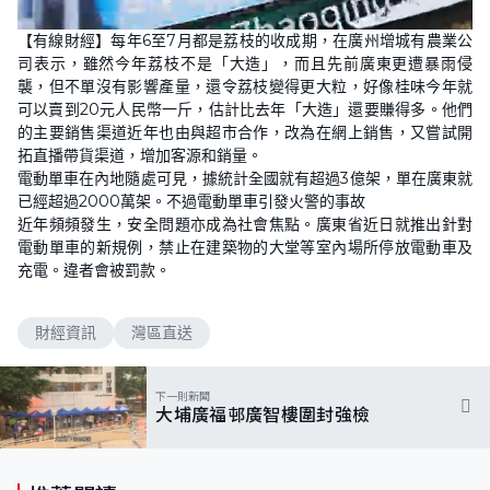
L
U
o
n
【有線財經】每年6至7月都是荔枝的收成期，在廣州增城有農業公
a
m
d
u
司表示，雖然今年荔枝不是「大造」，而且先前廣東更遭暴雨侵
e
t
d
e
襲，但不單沒有影響產量，還令荔枝變得更大粒，好像桂味今年就
:
1
可以賣到20元人民幣一斤，估計比去年「大造」還要賺得多。他們
5
的主要銷售渠道近年也由與超市合作，改為在網上銷售，又嘗試開
.
9
拓直播帶貨渠道，增加客源和銷量。
2
%
電動單車在內地隨處可見，據統計全國就有超過3億架，單在廣東就
已經超過2000萬架。不過電動單車引發火警的事故
近年頻頻發生，安全問題亦成為社會焦點。廣東省近日就推出針對
電動單車的新規例，禁止在建築物的大堂等室內場所停放電動車及
充電。違者會被罰款。
財經資訊
灣區直送
下一則新聞
大埔廣福邨廣智樓圍封強檢