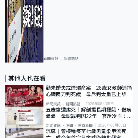
新聞資訊
新聞熱話
其他人也在看
勸未婚夫戒煙爆命案 28歲女教師連捅
心臟兩刀判死緩 母斥判太重已上訴
2026年08月05日
新聞資訊
新聞熱話
五歲童遭虐死｜解剖揭長期捱餓、傷痕
纍纍 母認罪判囚22年 官斥冷血：同
類案最惡劣
2026年08月05日
新聞資訊
港聞
首頁新聞
流感｜曾接種疫苗七歲男童染甲流死
亡 成今年首宗兒童感染離世個案