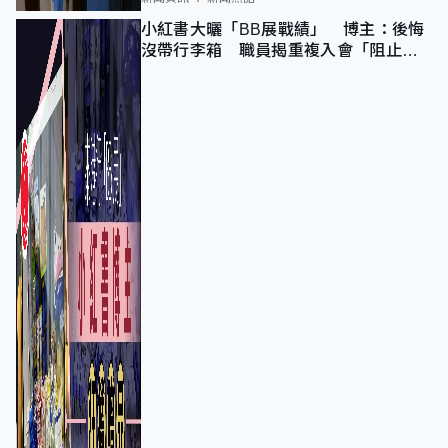
小紅書大曬「BB展戰績」 博主：後悔
沒帶行李箱 職員揭重複入會「阻止唔
到」