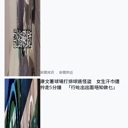
新聞資訊
新聞熱話
康文署球場打排球遇怪盜 女生汗巾遭
拎走5分鐘 「行咗出出面唔知做乜」