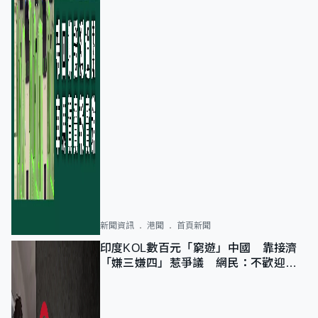
新聞資訊
港聞
首頁新聞
印度KOL數百元「窮遊」中國 靠接濟
「嫌三嫌四」惹爭議 網民：不歡迎劣
質旅客