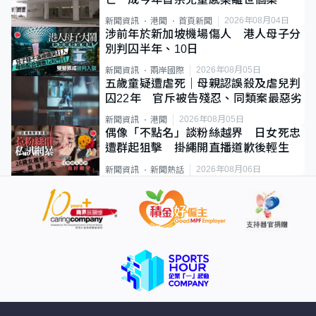
2026年08月04日
新聞資訊
港聞
首頁新聞
涉前年於新加坡機場傷人 港人母子分
別判囚半年、10日
2026年08月05日
新聞資訊
兩岸國際
五歲童疑遭虐死｜母親認誤殺及虐兒判
囚22年 官斥被告殘忍、同類案最惡劣
2026年08月05日
新聞資訊
港聞
偶像「不點名」談粉絲越界 日女死忠
遭群起狙擊 掛繩開直播道歉後輕生
2026年08月06日
新聞資訊
新聞熱話