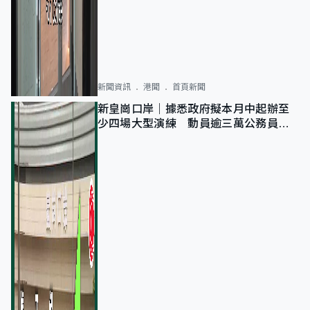
新聞資訊
港聞
首頁新聞
新皇崗口岸｜據悉政府擬本月中起辦至
少四場大型演練 動員逾三萬公務員人
次測試