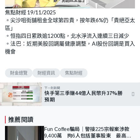
L
U
o
n
焦點財經 19/11/2025
a
m
d
u
。尖沙咀街舖租金全球第四貴，按年跌6%仍「貴絕亞太
e
t
d
e
:
區」
3
.
。恒指四日累跌逾1200點，北水淨流入連續三日減少
7
7
。法巴：近期美股回調屬健康調整，AI股份回調是買入
%
機會
財金總覽
財經資訊
焦點財經
下一則新聞
快手第三季賺44億人民幣升37%勝
預期
推薦閱讀
Fun Coffee騙局｜警接225宗報案涉款
9,400萬 拘6人包括董事股東 最高金