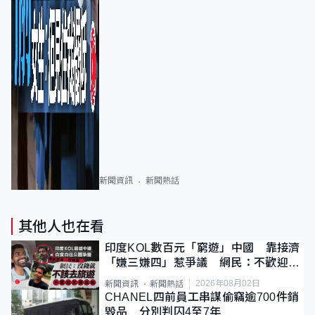
新聞資訊
新聞熱話
其他人也在看
印度KOL數百元「窮遊」中國 靠接濟
「嫌三嫌四」惹爭議 網民：不歡迎劣
質旅客
2026年08月02日
新聞資訊
新聞熱話
CHANEL四前員工串謀偷竊逾700件銷
毀品 分別判囚4至7年