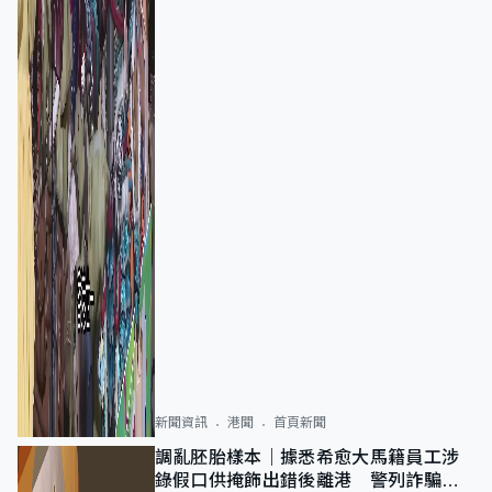
新聞資訊
港聞
首頁新聞
調亂胚胎樣本｜據悉希愈大馬籍員工涉
錄假口供掩飾出錯後離港 警列詐騙