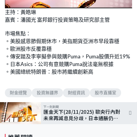
主持：黃皓琳
嘉賓：潘國光 富邦銀行投資策略及研究部主管
市場焦點：
。美股感恩節假期休市，美指期貨亞洲市早段靠穩
。歐洲股市反覆靠穩
。傳安踏及李寧擬參與競購Puma，Puma股價升近19%
。日本Asics：公司有意競購Puma說法毫無根據
。美國總統特朗普：股市將繼續創新高
財金總覽
投資無疆界
財經資訊
股市直播室
下一則新聞
匯金天下(28/11/2025) 歐央行內對
未來再減息見分歧，日本通脹仍高
下月需加息?