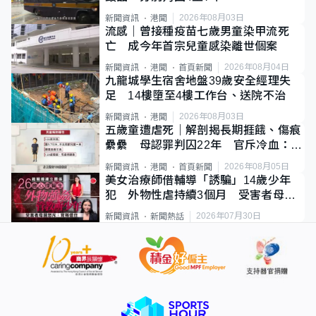
2026年08月03日
新聞資訊
港聞
流感｜曾接種疫苗七歲男童染甲流死
亡 成今年首宗兒童感染離世個案
2026年08月04日
新聞資訊
港聞
首頁新聞
九龍城學生宿舍地盤39歲安全經理失
足 14樓墮至4樓工作台、送院不治
2026年08月03日
新聞資訊
港聞
五歲童遭虐死｜解剖揭長期捱餓、傷痕
纍纍 母認罪判囚22年 官斥冷血：同
類案最惡劣
2026年08月05日
新聞資訊
港聞
首頁新聞
美女治療師借輔導「誘騙」14歲少年
犯 外物性虐持續3個月 受害者母：
要保護其他人
2026年07月30日
新聞資訊
新聞熱話