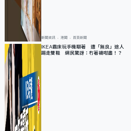
新聞資訊
港聞
首頁新聞
IKEA霸床玩手機瞓著 遭「無良」途人
踢走雙鞋 網民驚訝：冇著襪咁盡！？