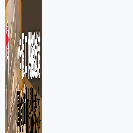
正通緝在逃人士