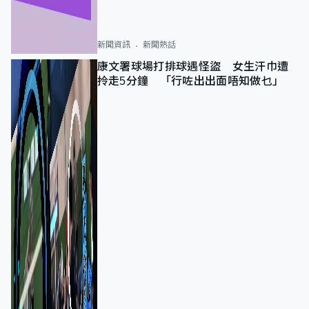
新聞資訊
新聞熱話
康文署球場打排球遇怪盜 女生汗巾遭
拎走5分鐘 「行咗出出面唔知做乜」