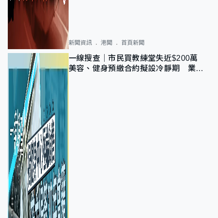
新聞資訊
港聞
首頁新聞
一線搜查｜市民買教練堂失近$200萬
美容、健身預繳合約擬設冷靜期 業界
憂退款計法對商戶不公