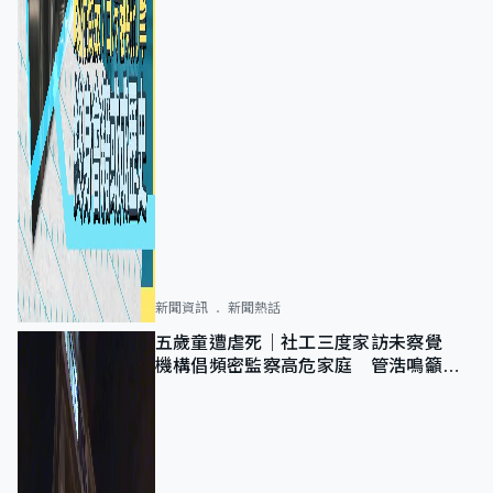
新聞資訊
新聞熱話
五歲童遭虐死｜社工三度家訪未察覺
機構倡頻密監察高危家庭 管浩鳴籲加
強跨部門協作