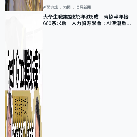
新聞資訊
港聞
首頁新聞
大學生職業空缺3年減6成 青協半年接
660宗求助 人力資源學會：AI浪潮重整
職位需求