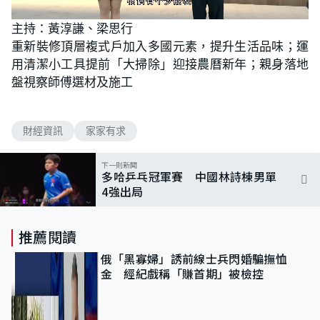
L
U
o
n
主持：黃淳謙、梁思行
a
m
d
u
重新裝修頂層複式戶加入多國元素，提升生活品味；運
e
t
d
e
:
用清潔小工具提前「大掃除」迎接農曆新年；親身落地
2
.
盤視察師傅選材及施工
0
3
%
財經資訊
家家有求
下一則新聞
多哈乒乓冠軍賽 中國林詩棟男單
4強出局
推薦閱讀
俄「黑寡婦」誘前線士兵閃婚騙撫恤
金 經紀戲稱「賺首期」被檢控