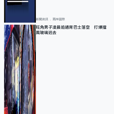
新聞資訊
兩岸國際
旺角男子凌晨追通宵巴士落空 打爆擋
風玻璃逃去