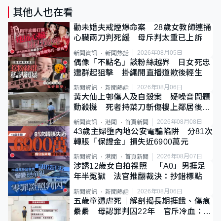
其他人也在看
勸未婚夫戒煙爆命案 28歲女教師連捅
心臟兩刀判死緩 母斥判太重已上訴
2026年08月05日
新聞資訊
新聞熱話
偶像「不點名」談粉絲越界 日女死忠
遭群起狙擊 掛繩開直播道歉後輕生
2026年08月06日
新聞資訊
新聞熱話
黃大仙上邨傷人及自殺案 疑噪音問題
動殺機 死者持菜刀斬傷樓上鄰居後墮
斃
2026年08月08日
新聞資訊
港聞
首頁新聞
43歲主婦墮內地公安電騙陷阱 分81次
轉賬「保證金」損失近6900萬元
2026年08月07日
新聞資訊
港聞
首頁新聞
涉誘12歲女自拍祼照 「A0」男捱足
年半冤獄 法官推翻裁決：抄錯標點
2026年08月06日
新聞資訊
新聞熱話
五歲童遭虐死｜解剖揭長期捱餓、傷痕
纍纍 母認罪判囚22年 官斥冷血：同