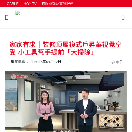
i-CABLE
HOY TV
有線寬頻及電訊服務
返回
家家有求｜裝修頂層複式戶昇華視覺享
按輸入鍵開始搜尋
受 小工具幫手提前「大掃除」
樓盤傳真
2026年01月12日
分享