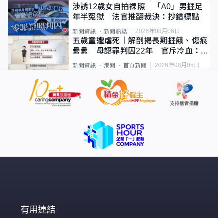
涉誘12歲女自拍祼照 「A0」男捱足
年半冤獄 法官推翻裁決：抄錯標點
2026年08月06日
新聞資訊
新聞熱話
五歲童遭虐死｜解剖揭長期捱餓、傷痕
纍纍 母認罪判囚22年 官斥冷血：同
類案最惡劣
2026年08月05日
新聞資訊
港聞
首頁新聞
有用連結