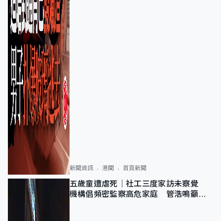
新聞資訊
港聞
首頁新聞
五歲童遭虐死｜社工三度家訪未察覺
機構倡頻密監察高危家庭 管浩鳴籲加
強跨部門協作