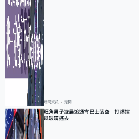
新聞資訊
港聞
旺角男子凌晨追通宵巴士落空 打爆擋
風玻璃逃去