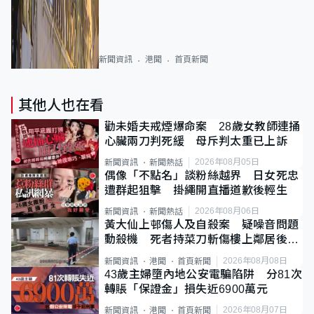
新聞資訊
港聞
首頁新聞
其他人也在看
勸未婚夫戒煙爆命案 28歲女教師連捅
心臟兩刀判死緩 母斥判太重已上訴
2026年08月05日
新聞資訊
新聞熱話
偶像「不點名」談粉絲越界 日女死忠
遭群起狙擊 掛繩開直播道歉後輕生
2026年08月06日
新聞資訊
新聞熱話
黃大仙上邨傷人及自殺案 疑噪音問題
動殺機 死者持菜刀斬傷樓上鄰居後墮
斃
2026年08月08日
新聞資訊
港聞
首頁新聞
43歲主婦墮內地公安電騙陷阱 分81次
轉賬「保證金」損失近6900萬元
2026年08月07日
新聞資訊
港聞
首頁新聞