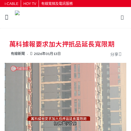
i-CABLE
HOY TV
有線寬頻及電訊服務
返回
萬科據報要求加大押扺品延長寬限期
按輸入鍵開始搜尋
有線新聞
2026年01月13日
分享
L
U
o