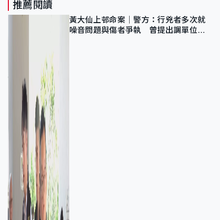
推薦閱讀
黃大仙上邨命案｜警方：行兇者多次就
噪音問題與傷者爭執 曾提出調單位已
獲批