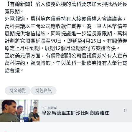
n
【有線新聞】陷入債務危機的萬科要求加大押扺品延長
a
m
d
u
寬限期。
e
t
d
e
:
外電報道，萬科境內債券持有人接獲債權人會議議案，
6
8
萬科建議以三間公司應收款作質押，為一筆人民幣債券
.
1
展期提供增信措施，同時提議進一步延長寬限期，萬科
8
%
計劃將寬限期延長至90日，即延至4月29日。有關債券
原定上月中到期，展期12個月延期償付方案遭否決。
至於美元債方面，有債務顧問公司倡議債券持有人宣布
萬科違約，顧問將於下午與萬科一批債券持有人舉行電
話會議。
財金總覽
財經資訊
下一則新聞
皇家馬德里主帥沙比阿朗素離任