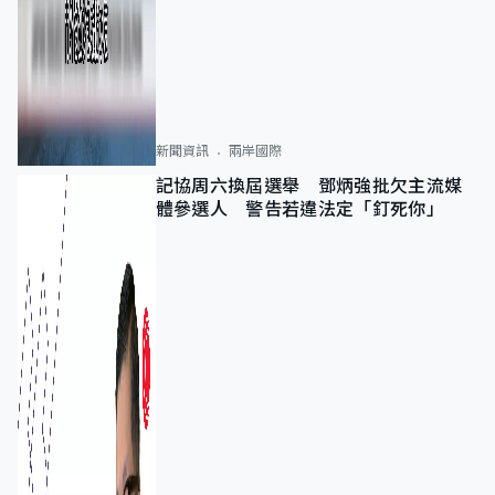
新聞資訊
兩岸國際
記協周六換屆選舉 鄧炳強批欠主流媒
體參選人 警告若違法定「釘死你」