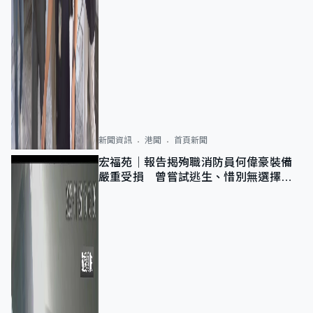
新聞資訊
港聞
首頁新聞
宏福苑｜報告揭殉職消防員何偉豪裝備
嚴重受損 曾嘗試逃生、惜別無選擇下
棄裝備墮樓