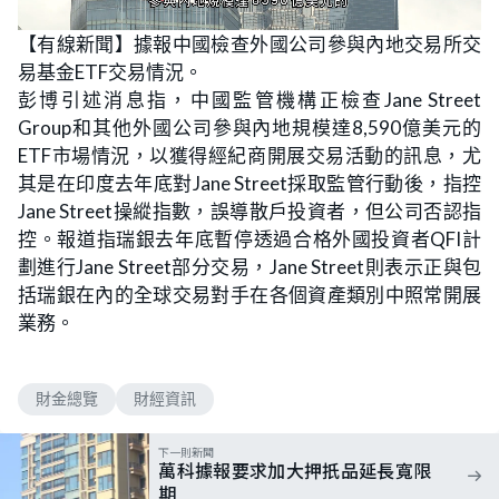
L
U
o
n
【有線新聞】據報中國檢查外國公司參與內地交易所交
a
m
d
u
易基金ETF交易情況。
e
t
d
e
:
彭博引述消息指，中國監管機構正檢查Jane Street
6
2
Group和其他外國公司參與內地規模達8,590億美元的
.
5
ETF市場情況，以獲得經紀商開展交易活動的訊息，尤
0
%
其是在印度去年底對Jane Street採取監管行動後，指控
Jane Street操縱指數，誤導散戶投資者，但公司否認指
控。報道指瑞銀去年底暫停透過合格外國投資者QFI計
劃進行Jane Street部分交易，Jane Street則表示正與包
括瑞銀在內的全球交易對手在各個資產類別中照常開展
業務。
財金總覽
財經資訊
下一則新聞
萬科據報要求加大押扺品延長寬限
期