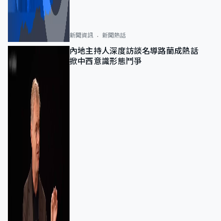
新聞資訊
新聞熱話
內地主持人深度訪談名導路蘭成熱話
掀中西意識形態鬥爭