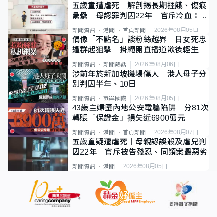
五歲童遭虐死｜解剖揭長期捱餓、傷痕
纍纍 母認罪判囚22年 官斥冷血：同
類案最惡劣
2026年08月05日
新聞資訊
港聞
首頁新聞
偶像「不點名」談粉絲越界 日女死忠
遭群起狙擊 掛繩開直播道歉後輕生
2026年08月06日
新聞資訊
新聞熱話
涉前年於新加坡機場傷人 港人母子分
別判囚半年、10日
2026年08月05日
新聞資訊
兩岸國際
43歲主婦墮內地公安電騙陷阱 分81次
轉賬「保證金」損失近6900萬元
2026年08月07日
新聞資訊
港聞
首頁新聞
五歲童疑遭虐死｜母親認誤殺及虐兒判
囚22年 官斥被告殘忍、同類案最惡劣
2026年08月05日
新聞資訊
港聞