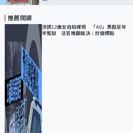
推薦閱讀
涉誘12歲女自拍祼照 「A0」男捱足年
半冤獄 法官推翻裁決：抄錯標點