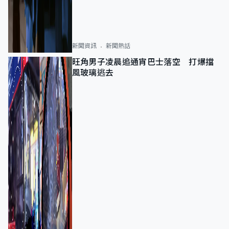
新聞資訊
新聞熱話
旺角男子凌晨追通宵巴士落空 打爆擋
風玻璃逃去