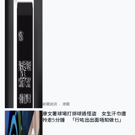
新聞資訊
港聞
康文署球場打排球遇怪盜 女生汗巾遭
拎走5分鐘 「行咗出出面唔知做乜」