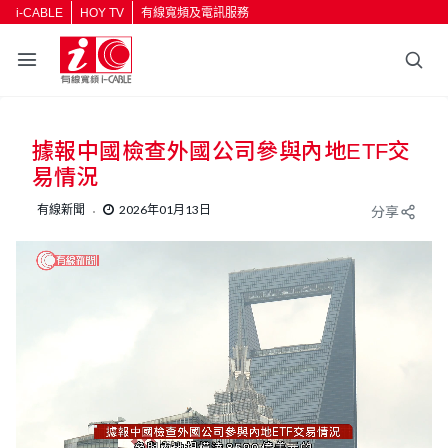
i-CABLE
HOY TV
有線寬頻及電訊服務
返回
據報中國檢查外國公司參與內地ETF交
按輸入鍵開始搜尋
易情況
有線新聞
2026年01月13日
分享