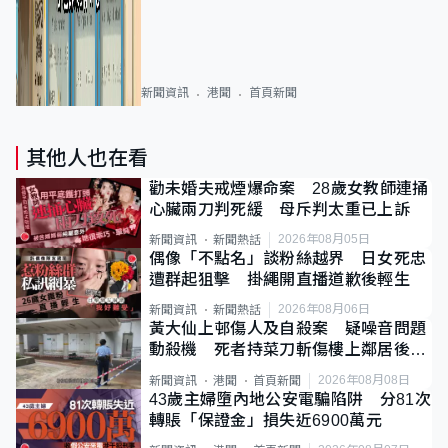
新聞資訊
港聞
首頁新聞
其他人也在看
勸未婚夫戒煙爆命案 28歲女教師連捅
心臟兩刀判死緩 母斥判太重已上訴
2026年08月05日
新聞資訊
新聞熱話
偶像「不點名」談粉絲越界 日女死忠
遭群起狙擊 掛繩開直播道歉後輕生
2026年08月06日
新聞資訊
新聞熱話
黃大仙上邨傷人及自殺案 疑噪音問題
動殺機 死者持菜刀斬傷樓上鄰居後墮
斃
2026年08月08日
新聞資訊
港聞
首頁新聞
43歲主婦墮內地公安電騙陷阱 分81次
轉賬「保證金」損失近6900萬元