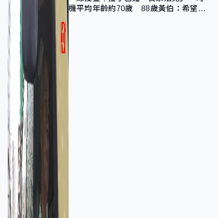
機平均年齡約70歲 88歲黃伯：希望一
直揸落去