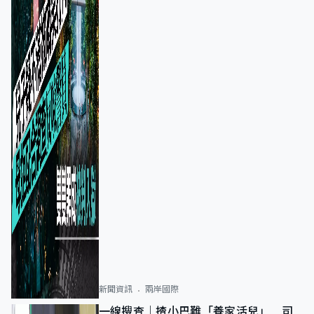
新聞資訊
兩岸國際
一線搜查｜揸小巴難「養家活兒」 司