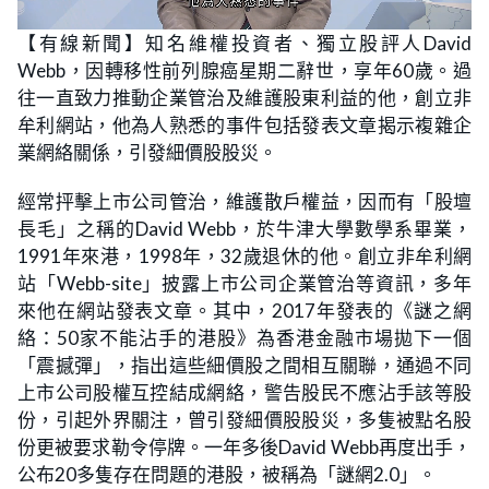
L
U
o
n
【有線新聞】知名維權投資者、獨立股評人David
a
m
d
u
Webb，因轉移性前列腺癌星期二辭世，享年60歲。過
e
t
d
e
:
往一直致力推動企業管治及維護股東利益的他，創立非
2
4
牟利網站，他為人熟悉的事件包括發表文章揭示複雜企
.
4
業網絡關係，引發細價股股災。
4
%
經常抨擊上市公司管治，維護散戶權益，因而有「股壇
長毛」之稱的David Webb，於牛津大學數學系畢業，
1991年來港，1998年，32歲退休的他。創立非牟利網
站「Webb-site」披露上市公司企業管治等資訊，多年
來他在網站發表文章。其中，2017年發表的《謎之網
絡：50家不能沾手的港股》為香港金融市場拋下一個
「震撼彈」，指出這些細價股之間相互關聯，通過不同
上市公司股權互控結成網絡，警告股民不應沾手該等股
份，引起外界關注，曾引發細價股股災，多隻被點名股
份更被要求勒令停牌。一年多後David Webb再度出手，
公布20多隻存在問題的港股，被稱為「謎網2.0」。