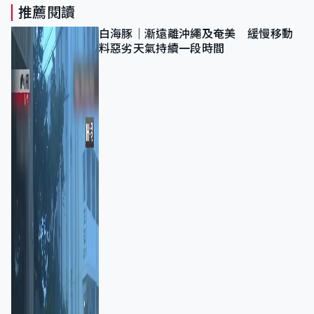
推薦閱讀
白海豚｜漸遠離沖繩及奄美 緩慢移動
料惡劣天氣持續一段時間