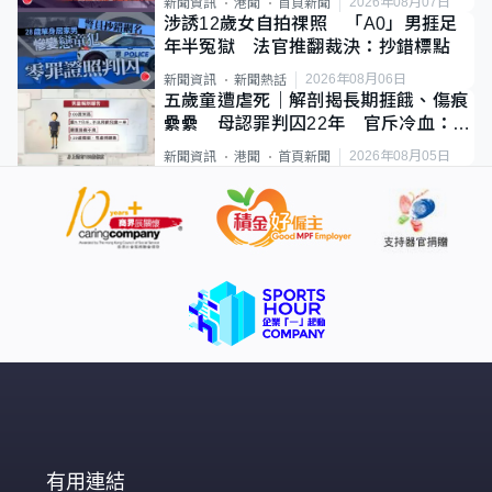
2026年08月07日
新聞資訊
港聞
首頁新聞
涉誘12歲女自拍祼照 「A0」男捱足
年半冤獄 法官推翻裁決：抄錯標點
2026年08月06日
新聞資訊
新聞熱話
五歲童遭虐死｜解剖揭長期捱餓、傷痕
纍纍 母認罪判囚22年 官斥冷血：同
類案最惡劣
2026年08月05日
新聞資訊
港聞
首頁新聞
有用連結