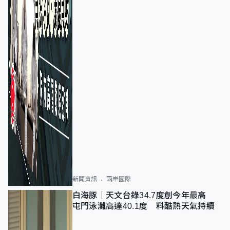
新聞資訊
兩岸國際
白海豚｜天文台錄34.7度創今年最高
屯門泳灘高達40.1度 料酷熱天氣持續