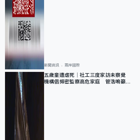
新聞資訊
兩岸國際
五歲童遭虐死｜社工三度家訪未察覺
機構倡頻密監察高危家庭 管浩鳴籲加
強跨部門協作