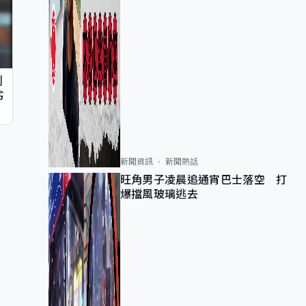
判
劣
新聞資訊
新聞熱話
旺角男子凌晨追通宵巴士落空 打
爆擋風玻璃逃去