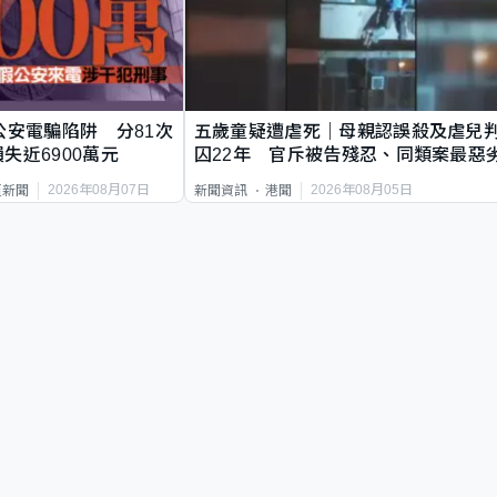
公安電騙陷阱 分81次
五歲童疑遭虐死｜母親認誤殺及虐兒
失近6900萬元
囚22年 官斥被告殘忍、同類案最惡
2026年08月07日
2026年08月05日
頁新聞
新聞資訊
港聞