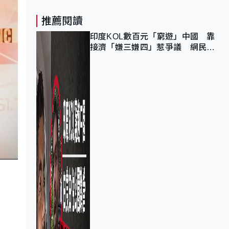
推薦閱讀
印度KOL數百元「窮遊」中國 靠
接濟「嫌三嫌四」惹爭議 網民：
不歡迎劣質旅客