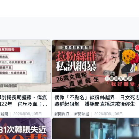
解剖揭長期捱餓、傷痕
偶像「不點名」談粉絲越界 日女死
22年 官斥冷血：同
遭群起狙擊 掛繩開直播道歉後輕生
2026年08月05日
2026年08月06日
頁新聞
新聞資訊
新聞熱話