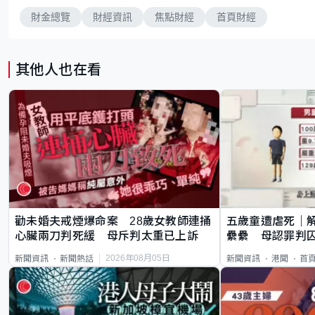
財金總覽
財經資訊
焦點財經
首頁財經
其他人也在看
勸未婚夫戒煙爆命案 28歲女教師連捅
五歲童遭虐死｜
心臟兩刀判死緩 母斥判太重已上訴
纍纍 母認罪判囚
類案最惡劣
2026年08月05日
新聞資訊
新聞熱話
新聞資訊
港聞
首