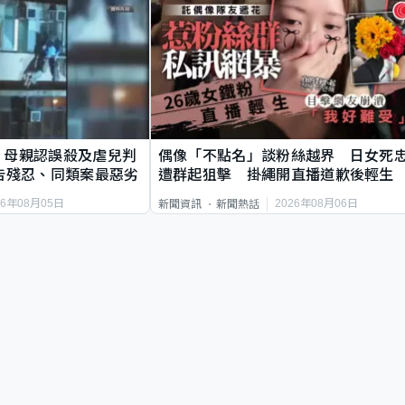
｜母親認誤殺及虐兒判
偶像「不點名」談粉絲越界 日女死
告殘忍、同類案最惡劣
遭群起狙擊 掛繩開直播道歉後輕生
26年08月05日
2026年08月06日
新聞資訊
新聞熱話