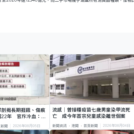
流感｜曾接種疫苗七歲男童染甲流死
解剖揭長期捱餓、傷痕
亡 成今年首宗兒童感染離世個案
22年 官斥冷血：同
2026年08月04日
新聞資訊
港聞
首頁新聞
2026年08月05日
頁新聞