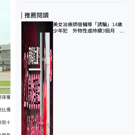
推薦閱讀
美女治療師借輔導「誘騙」14歲
少年犯 外物性虐持續3個月 受
害者母：要保護其他人
月接獲
對比價
炒到十
比起外