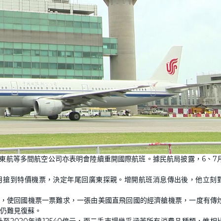
東航等多間航空公司亦表明會陸續重開國際航班。據民航局披露，6、7
月搶到特價機票，決定年尾回廣東探親。增開航班消息傳出後，他立刻
制，使回國機票一票難求，一張由美國直飛回國的經濟艙機票，一度有傳
仍難見復蘇。
升至2020年達12540億元，而二手巿場幾乎涵蓋所有消費品種類，惟相