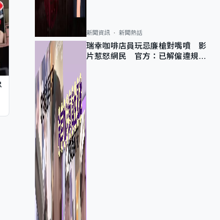
新聞資訊
新聞熱話
瑞幸咖啡店員玩忌廉槍對嘴噴 影
片惹怒網民 官方：已解僱違規員
工
忠