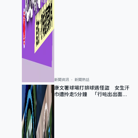
新聞資訊
新聞熱話
康文署球場打排球遇怪盜 女生汗
巾遭拎走5分鐘 「行咗出出面唔
知做乜」