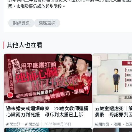
國，巿場發展仍處於起步階段。
財經資訊
灣區直送
其他人也在看
勸未婚夫戒煙爆命案 28歲女教師連捅
五歲童遭虐死｜
心臟兩刀判死緩 母斥判太重已上訴
纍纍 母認罪判囚
類案最惡劣
2026年08月05日
新聞資訊
新聞熱話
新聞資訊
港聞
首