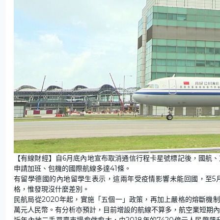
【有線財經】自6月底內地宣布取消通信行程卡星號標記後，國航、
申請加班、包機的國際航線多達41條。
有留學德國的內地留學生表示，這兩年受疫情影響未能回國，至5
格，惟發現沒什麼差別。
民航局從2020年起，實施「五個一」政策，再加上嚴格的熔斷機
萬元人民幣。有分析亦預計，目前增設的航線不算多，航空業短期內
近年內地二手買賣巿場愈做愈大，由2018年的7420億元人民幣飆